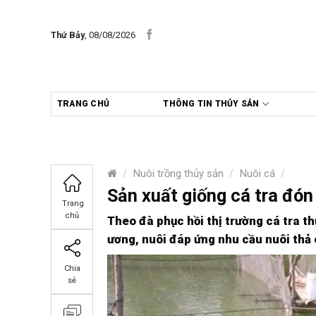
Skip
to
Thứ Bảy
, 08/08/2026
content
TRANG CHỦ
THÔNG TIN THỦY SẢN
/
Nuôi trồng thủy sản
/
Nuôi cá
/
Sản xuất giống cá tra đón
Trang
chủ
Theo đà phục hồi thị trường cá tra t
ương, nuôi đáp ứng nhu cầu nuôi thả
Chia
sẻ