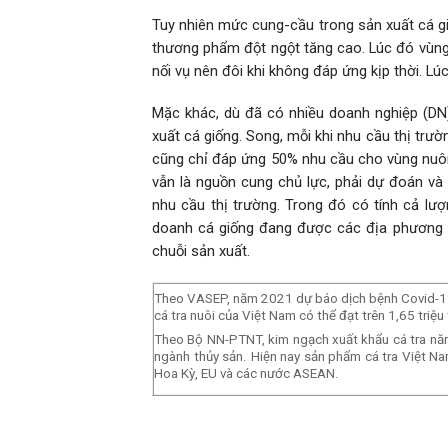
Tuy nhiên mức cung-cầu trong sản xuất cá giố
thương phẩm đột ngột tăng cao. Lúc đó vùng 
nối vụ nên đôi khi không đáp ứng kịp thời. Lú
Mặc khác, dù đã có nhiều doanh nghiệp (DN) 
xuất cá giống. Song, mỗi khi nhu cầu thị trư
cũng chỉ đáp ứng 50% nhu cầu cho vùng nuôi 
vẫn là nguồn cung chủ lực, phải dự đoán và 
nhu cầu thị trường. Trong đó có tính cả lư
doanh cá giống đang được các địa phương kh
chuỗi sản xuất.
Theo VASEP, năm 2021 dự báo dịch bệnh Covid-19 đ
cá tra nuôi của Việt Nam có thể đạt trên 1,65 triệu 
Theo Bộ NN-PTNT, kim ngạch xuất khẩu cá tra năm
ngành thủy sản. Hiện nay sản phẩm cá tra Việt Na
Hoa Kỳ, EU và các nước ASEAN.