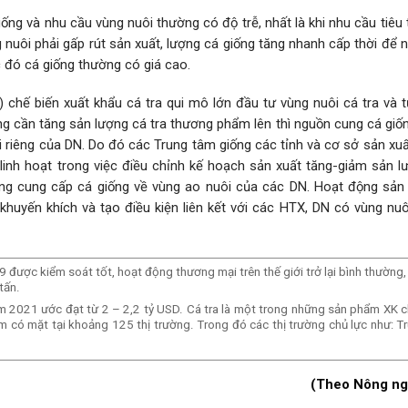
ng và nhu cầu vùng nuôi thường có độ trễ, nhất là khi nhu cầu tiêu 
nuôi phải gấp rút sản xuất, lượng cá giống tăng nhanh cấp thời để 
c đó cá giống thường có giá cao.
chế biến xuất khẩu cá tra qui mô lớn đầu tư vùng nuôi cá tra và t
ờng cần tăng sản lượng cá tra thương phẩm lên thì nguồn cung cá gi
riêng của DN. Do đó các Trung tâm giống các tỉnh và cơ sở sản xuấ
linh hoạt trong việc điều chỉnh kế hoạch sản xuất tăng-giảm sản l
ợng cung cấp cá giống về vùng ao nuôi của các DN. Hoạt động sản 
uyến khích và tạo điều kiện liên kết với các HTX, DN có vùng nuô
ược kiểm soát tốt, hoạt động thương mại trên thế giới trở lại bình thường,
tấn.
 2021 ước đạt từ 2 – 2,2 tỷ USD. Cá tra là một trong những sản phẩm XK c
m có mặt tại khoảng 125 thị trường. Trong đó các thị trường chủ lực như: T
(Theo Nông ng