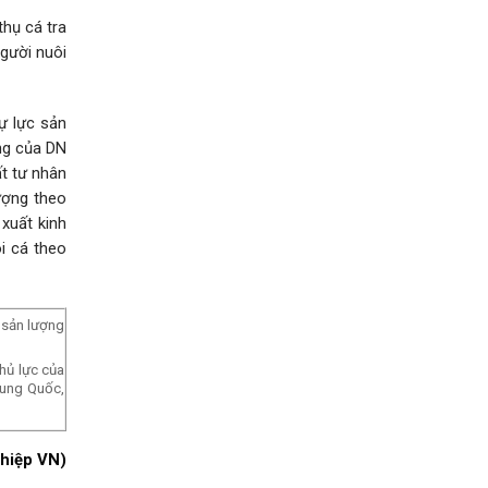
thụ cá tra
người nuôi
ự lực sản
ống của DN
t tư nhân
ượng theo
xuất kinh
i cá theo
 sản lượng
hủ lực của
rung Quốc,
hiệp VN)