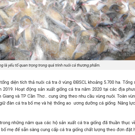
ng là yếu tố quan trọng trong quá trình nuôi cá thương phẩm.
ổng diện tích thả nuôi cá tra ở vùng ĐBSCL khoảng 5.700 ha. Tổng 
ăm 2019. Hoạt động sản xuất giống cá tra năm 2020 tại các địa phư
n Giang và TP Cần Thơ… cung ứng theo nhu cầu vùng nuôi. Toàn vùn
 giữ đàn cá tra bố mẹ và hệ thống ao ương dưỡng cá giống. Năng lực
rong những năm qua các hộ sản xuất cá tra giống đã thuần thục về
ra bố mẹ để sẵn sàng cung cấp cá tra giống chất lượng theo đơn đặt 