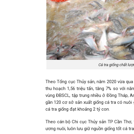
Cá tra giống chất lượ
Theo Tổng cục Thủy sản, năm 2020 vừa qua t
thu hoạch 1,56 triệu tấn, tăng 7% so với n
vùng ĐBSCL, tập trung nhiều ở Đồng Tháp, A
gần 120 cơ sở sản xuất giống cá tra có nuôi
cá tra giống đạt khoảng 2 tỷ con.
Theo cán bộ Chi cục Thủy sản TP Cần Thơ, t
ương nuôi, luôn lưu giữ nguồn giống tốt cá t