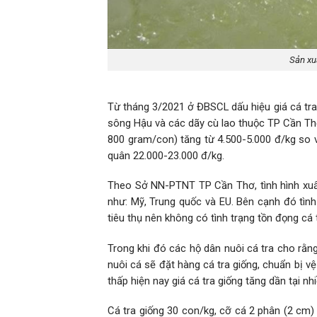
Sản xuấ
Từ tháng 3/2021 ở ĐBSCL dấu hiệu giá cá tra 
sông Hậu và các dãy cù lao thuộc TP Cần Thơ
800 gram/con) tăng từ 4.500-5.000 đ/kg so v
quân 22.000-23.000 đ/kg.
Theo Sở NN-PTNT TP Cần Thơ, tình hình xuất
như: Mỹ, Trung quốc và EU. Bên cạnh đó tình
tiêu thụ nên không có tình trạng tồn đọng cá t
Trong khi đó các hộ dân nuôi cá tra cho rằng,
nuôi cá sẽ đặt hàng cá tra giống, chuẩn bị vệ
thấp hiện nay giá cá tra giống tăng dần tại 
Cá tra giống 30 con/kg, cỡ cá 2 phân (2 cm) 