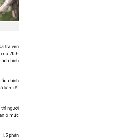
cá tra ven
h cỡ 700-
hành bình
hẩu chính
ó liên kết
 thì người
gian ở mức
ỡ 1,5 phân