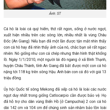
Ảnh: ST
Cá hô là loài cá quý hiếm, thịt rất ngon, sống ở nước ngọt,
xuất hiện nhiều trên các sông lớn, nhiều nhất là vùng Châu
Đốc (An Giang). Nếu bạn đã một lần được tận mắt nhìn thấy
con cá hô hay đã nhìn thấy ảnh của nó, chắc bạn sẽ rất ngạc
nhiên. Nó giống như con cá chép nhưng thân hình thật khổng
lồ. Ngày 1/1/2010, một người lái đò ngang ở xã Bình Thạnh,
huyện Châu Thành, tỉnh An Giang đã bắt được một con cá hô
nặng tới 118 kg trên sông Hậu. Anh bán con cá đó với giá 13
triệu đồng.
Ủy hội Quốc tế sông Mekong đã xếp cá hô là loài các nước
ngọt duy nhất trong giống Catlocarpio cần được bảo vệ. Họ
đã hỗ trợ cho dân vùng Biển Hồ (ở Campuchia) 2 con cá hô
dài 142 cm và 104 cm để chúng sinh sản nhằm bảo tồn loài