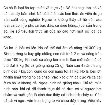
Cá hô là loại ăn tạp thiên về thực vật. Nó ăn rong, tảo, cỏ và
cả trái cây băm nhỏ. Nó có thể ăn các loại thức ăn viên được
sản xuất công nghiệp. Người ta không thấy cá hô săn các
loại cá con (rô phi, cá bạc đầu, cá diêu hồng…) có sẵn trong
ao. Hệ số tiêu tốn thức ăn của nó cao hơn một số loài cá
khác.
Cá hô là loài cá lớn. Nó có thể dài 3m và nặng tới 300 kg.
Bình thường ta hay gặp những con dài từ 1-2 m và nặng trên
dưới 100 kg. Khi nuôi cá cũng lớn nhanh. Sau một năm nó có
thể đạt 2 kg (từ cá giống nặng 25 g). Nuôi sau 4 năm, trung
bình đạt 7 kg/con, cũng có con nặng tới 11 kg. Nó là loài lớn
nhanh nhất trong họ cá chép. Việc xác định cá đực và cá cái
ở cá hô là không dễ. Ngoại hình nó giống nhau. Chỉ tới mùa
sinh sản, khi cá đã thành thục thì cá đực có vi ngược hơi
nhám và vuốt gần lỗ sinh dục thấy có tinh dịch chảy ra. Còn
cá cái vi ngực vẫn trơn, bụng to và chứa đầy trứng. Việc này