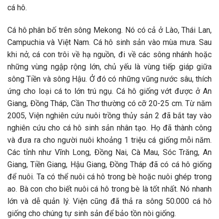
cá hô.
Cá hô phân bố trên sông Mekong. Nó có cả ở Lào, Thái Lan,
Campuchia và Việt Nam. Cá hô sinh sản vào mùa mưa. Sau
khi nở, cá con trôi về hạ nguồn, đi về các sông nhánh hoặc
những vùng ngập rộng lớn, chủ yếu là vùng tiếp giáp giữa
sông Tiền và sông Hậu. Ở đó có những vũng nước sâu, thích
ứng cho loại cá to lớn trú ngụ. Cá hô giống vớt được ở An
Giang, Đồng Tháp, Cần Thơ thường có cỡ 20-25 cm. Từ năm
2005, Viện nghiên cứu nuôi trồng thủy sản 2 đã bắt tay vào
nghiên cứu cho cá hô sinh sản nhân tạo. Họ đã thành công
và đưa ra cho người nuôi khoảng 1 triệu cá giống mỗi năm.
Các tỉnh như Vĩnh Long, Đồng Nai, Cà Mau, Sóc Trăng, An
Giang, Tiền Giang, Hậu Giang, Đồng Tháp đã có cá hô giống
để nuôi. Ta có thể nuôi cá hô trong bè hoặc nuôi ghép trong
ao. Bà con cho biết nuôi cá hô trong bè là tốt nhất. Nó nhanh
lớn và dễ quản lý. Viện cũng đã thả ra sông 50.000 cá hô
giống cho chúng tự sinh sản để bảo tồn nòi giống.