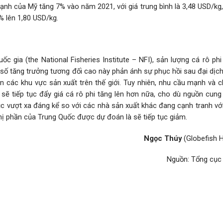
lạnh của Mỹ tăng 7% vào năm 2021, với giá trung bình là 3,48 USD/kg,
% lên 1,80 USD/kg.
 gia (the National Fisheries Institute – NFI), sản lượng cá rô phi
 tăng trưởng tương đối cao này phản ánh sự phục hồi sau đại dịch v
 các khu vực sản xuất trên thế giới. Tuy nhiên, nhu cầu mạnh và ch
 sẽ tiếp tục đẩy giá cá rô phi tăng lên hơn nữa, cho dù nguồn cung
tục vượt xa đáng kể so với các nhà sản xuất khác đang cạnh tranh với
thị phần của Trung Quốc được dự đoán là sẽ tiếp tục giảm.
Ngọc Thúy
(Globefish H
Nguồn: Tổng cục