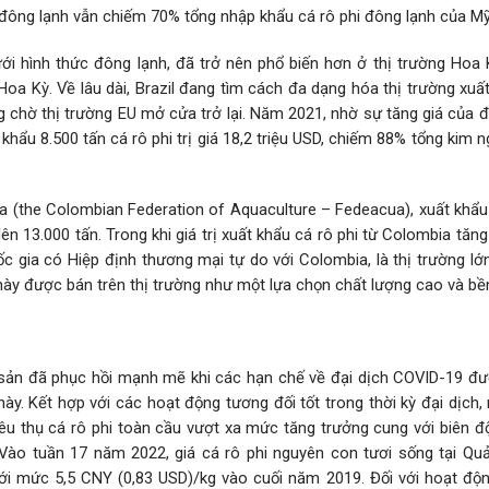
lê đông lạnh vẫn chiếm 70% tổng nhập khẩu cá rô phi đông lạnh của Mỹ
ới hình thức đông lạnh, đã trở nên phổ biến hơn ở thị trường Hoa 
oa Kỳ. Về lâu dài, Brazil đang tìm cách đa dạng hóa thị trường xuấ
ang chờ thị trường EU mở cửa trở lại. Năm 2021, nhờ sự tăng giá của 
t khẩu 8.500 tấn cá rô phi trị giá 18,2 triệu USD, chiếm 88% tổng kim 
 (the Colombian Federation of Aquaculture – Fedeacua), xuất khẩu 
n 13.000 tấn. Trong khi giá trị xuất khẩu cá rô phi từ Colombia tăng
uốc gia có Hiệp định thương mại tự do với Colombia, là thị trường lớ
 này được bán trên thị trường như một lựa chọn chất lượng cao và bề
 sản đã phục hồi mạnh mẽ khi các hạn chế về đại dịch COVID-19 đư
ày. Kết hợp với các hoạt động tương đối tốt trong thời kỳ đại dịch
tiêu thụ cá rô phi toàn cầu vượt xa mức tăng trưởng cung với biên 
 Vào tuần 17 năm 2022, giá cá rô phi nguyên con tươi sống tại Qu
với mức 5,5 CNY (0,83 USD)/kg vào cuối năm 2019. Đối với hoạt độ