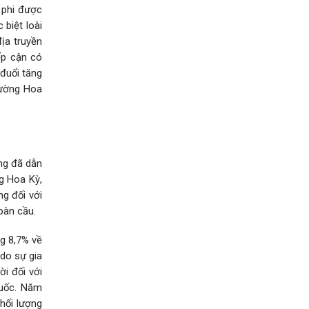
ô phi được
biệt loài
ịa truyền
ếp cận có
đuổi tăng
trường Hoa
ung đã dẫn
ng Hoa Kỳ,
ng đối với
oàn cầu.
g 8,7% về
 do sự gia
ời đối với
Quốc. Năm
khối lượng