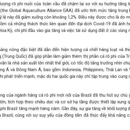
ượng rô phi nuôi của toàn cầu đã chậm lại so với xu hướng tăng t
 (the Global Aquaculture Alliance GAA) đã ước tính mức tăng trung 
 lệ này đã giảm xuống còn khoảng 1,2%. Điều này được cho là do m
 gồm cả những thách thức liên quan đến đại dịch Covid-19 đã ảnh 
oa Kỳ, chi phí đầu vào gia tăng và việc tái sử dụng đất ở các vùng 
ắng nóng đặc biệt đã dẫn đến hiện tượng cá chết hàng loạt và thi
g (Trung Quốc) đã góp phần làm giảm thêm thị phần cá rô phi của T
ẫn là nhà sản xuất lớn nhất thế giới, có tốc độ tăng trưởng nhìn c
ng Á và Đông Nam Á, bao gồm Indonesia, Philippines, Thái Lan và 
i phát triển mạnh, mặc dù hai quốc gia này chỉ tập trung vào cung 
ng của ngành hàng cá rô phi mới nổi của Brazil đã thu hút sự chú 
lớn, tích hợp theo chiều dọc và cơ sở hạ tầng được thiết lập xung 
phi Brazil tăng mạnh hàng năm. Gần đây, sự gia tăng về khối lượng 
a Brazil, cùng với sự suy yếu của đồng tiền đã thúc đẩy khả năng c