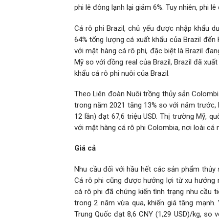
phi lê đông lạnh lại giảm 6%. Tuy nhiên, phi 
Cá rô phi Brazil, chủ yếu được nhập khẩu dư
64% tổng lượng cá xuất khẩu của Brazil đến H
với mặt hàng cá rô phi, đặc biệt là Brazil đ
Mỹ so với đồng real của Brazil, Brazil đã xuấ
khẩu cá rô phi nuôi của Brazil.
Theo Liên đoàn Nuôi trồng thủy sản Colombia
trong năm 2021 tăng 13% so với năm trước, lê
12 lần) đạt 67,6 triệu USD. Thị trường Mỹ, q
với mặt hàng cá rô phi Colombia, nơi loài cá
Giá cả
Nhu cầu đối với hầu hết các sản phẩm thủy
Cá rô phi cũng được hưởng lợi từ xu hướng n
cá rô phi đã chứng kiến tình trạng nhu cầu 
trong 2 năm vừa qua, khiến giá tăng mạnh.
Trung Quốc đạt 8,6 CNY (1,29 USD)/kg, so 