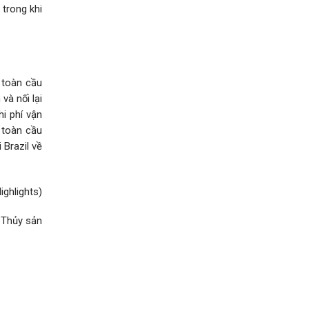
 trong khi
 toàn cầu
à nối lại
i phí vận
 toàn cầu
 Brazil về
ighlights)
 Thủy sản