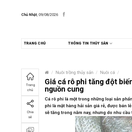
Skip
to
Chủ Nhật
, 09/08/2026
content
TRANG CHỦ
THÔNG TIN THỦY SẢN
/
Nuôi trồng thủy sản
/
Nuôi cá
/
Giá cá rô phi tăng đột bi
Trang
nguồn cung
chủ
Cá rô phi là một trong những loại sản phẩm
phi là mặt hàng hải sản giá rẻ, được bán l
sẽ tăng trong năm nay, nhưng do nhu cầu t
Chia
sẻ