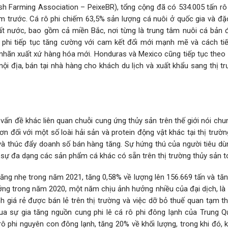
Fish Farming Association – PeixeBR), tổng cộng đã có 534.005 tấn r
 trước. Cá rô phi chiếm 63,5% sản lượng cá nuôi ở quốc gia và đặc 
t nước, bao gồm cả miền Bắc, nơi từng là trung tâm nuôi cá bản đ
ô phi tiếp tục tăng cường với cam kết đổi mới mạnh mẽ và cách ti
 nhãn xuất xứ hàng hóa mới. Honduras và Mexico cũng tiếp tục theo 
nội địa, bán tại nhà hàng cho khách du lịch và xuất khẩu sang thị 
vấn đề khác liên quan chuỗi cung ứng thủy sản trên thế giới nói ch
ơn đối với một số loài hải sản và protein động vật khác tại thị trườ
 và thúc đẩy doanh số bán hàng tăng. Sự hứng thú của người tiêu dù
p sự đa dạng các sản phẩm cá khác có sẵn trên thị trường thủy sản t
ăng nhẹ trong năm 2021, tăng 0,58% về lượng lên 156.669 tấn và tăn
trưởng trong năm 2020, một năm chịu ảnh hưởng nhiều của đại dịch, là
 giá rẻ được bán lẻ trên thị trường và việc dỡ bỏ thuế quan tạm th
ua sự gia tăng nguồn cung phi lê cá rô phi đông lạnh của Trung 
ô phi nguyên con đông lạnh, tăng 20% về khối lượng, trong khi đó, 