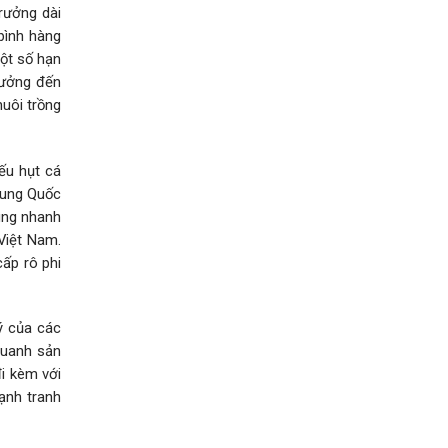
rưởng dài
bình hàng
ột số hạn
hưởng đến
nuôi trồng
ếu hụt cá
rung Quốc
hung nhanh
Việt Nam.
cấp rô phi
ý của các
quanh sản
đi kèm với
ạnh tranh