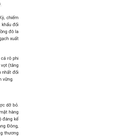
.
Kỳ, chiếm
t khẩu đối
đồng đô la
ngạch xuất
cá rô phi
 vọt (tăng
n nhất đối
n vững.
ợc dỡ bỏ.
, mặt hàng
độ đáng kể
ảng Đông,
ng thương