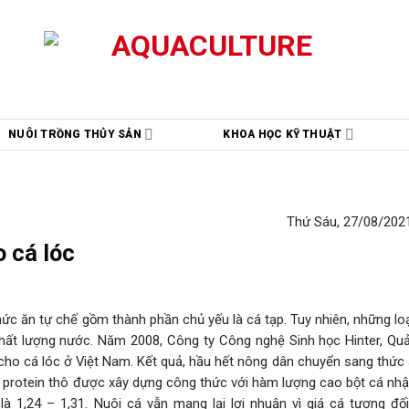
NUÔI TRỒNG THỦY SẢN
KHOA HỌC KỸ THUẬT
Thứ Sáu, 27/08/2021
 cá lóc
ức ăn tự chế gồm thành phần chủ yếu là cá tạp. Tuy nhiên, những lo
chất lượng nước. Năm 2008, Công ty Công nghệ Sinh học Hinter, Qu
cho cá lóc ở Việt Nam. Kết quả, hầu hết nông dân chuyển sang thức 
 protein thô được xây dựng công thức với hàm lượng cao bột cá nhậ
 là 1,24 – 1,31. Nuôi cá vẫn mang lại lợi nhuận vì giá cá tương đố