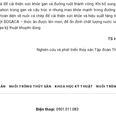
cá để cải thiện sức khỏe gan và đường ruột thành công. Khi bổ sung
lation trong gan và cấu trúc vi nhung mao khỏe mạnh trong đường 
toàn diện về nuôi cá chép để cải thiện sức khỏe và hiệu suất tăng 
ột BOGACA – thức ăn được lên men, để ổn định chất lượng nước v
a kỹ thuật khuyên dùng.
TS H
Nghiên cứu và phát triển thủy sản Tập đoàn T
SẢN
NUÔI TRỒNG THỦY SẢN
KHOA HỌC KỸ THUẬT
NUÔI TRỒ
Điện thoại:
0901.011.083