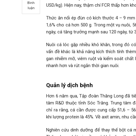
Bình
USD/kg). Hiện nay, thậm chí FCR thấp hơn khoả
luận
Thức ăn nổi ép đùn có kích thước 4 – 9 mm c
1,6% cho cá hơn 500 g. Trong một vụ nuôi, 5
ngày, cá tăng trưởng mạnh sau 120 ngày, từ 3
Nuôi cá lóc gặp nhiều khó khăn, trong đó có
vấn đề khác là khả năng kích thích tính thè
gan nhiễm mỡ, viêm ruột và kiểm soát chất 
nhanh hơn và rút ngắn thời gian nuôi.
Quản lý dịch bệnh
Hơn 6 năm qua, Tập đoàn Thăng Long đã tiến
tâm R&D thuộc tỉnh Sóc Trăng. Trung tâm đã
chỉ ra rằng, cá cần được cung cấp 51,6 – 5
khi lượng protein là 45%. Về axit amin, nhu c
Nghiên cứu dinh dưỡng để thay thế bột cá 