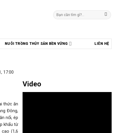
Tìm
kiếm:
NUÔI TRỒNG THỦY SẢN BỀN VỮNG
LIÊN HỆ
, 17:00
Video
ại thức ăn
ảng Đông,
ăn nổi, ép
p khẩu từ
i cao (1,6