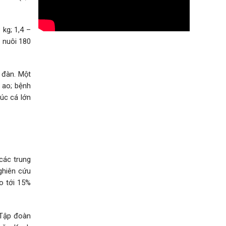
kg; 1,4 –
 nuôi 180
 đàn. Một
m ao; bệnh
úc cá lớn
các trung
ghiên cứu
o tới 15%
 Tập đoàn