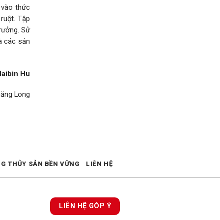
 vào thức
ruột. Tập
trưởng. Sử
à các sản
aibin Hu
hăng Long
NG THỦY SẢN BỀN VỮNG
LIÊN HỆ
LIÊN HỆ GÓP Ý