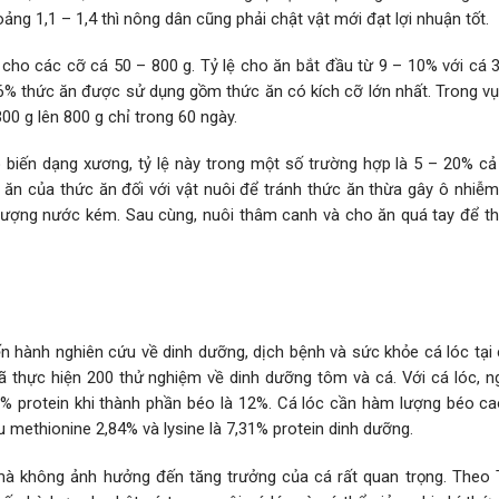
ng 1,1 – 1,4 thì nông dân cũng phải chật vật mới đạt lợi nhuận tốt.
ho các cỡ cá 50 – 800 g. Tỷ lệ cho ăn bắt đầu từ 9 – 10% với cá 3 
6% thức ăn được sử dụng gồm thức ăn có kích cỡ lớn nhất. Trong vụ
00 g lên 800 g chỉ trong 60 ngày.
 biến dạng xương, tỷ lệ này trong một số trường hợp là 5 – 20% cả
m ăn của thức ăn đối với vật nuôi để tránh thức ăn thừa gây ô nhiễ
lượng nước kém. Sau cùng, nuôi thâm canh và cho ăn quá tay để th
 hành nghiên cứu về dinh dưỡng, dịch bệnh và sức khỏe cá lóc tại 
 thực hiện 200 thử nghiệm về dinh dưỡng tôm và cá. Với cá lóc, n
6% protein khi thành phần béo là 12%. Cá lóc cần hàm lượng béo ca
ầu methionine 2,84% và lysine là 7,31% protein dinh dưỡng.
mà không ảnh hưởng đến tăng trưởng của cá rất quan trọng. Theo