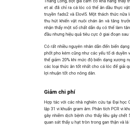
Thăng Long, bột gia cầm có khả năng thay th
et al. đã chỉ ra cá lóc có thể ăn dầu thực v
truyền fads2 và Elovl5. Một thách thức nữa l
thu hút khiến vật nuôi chán ăn và tăng tr
nhận thấy một số chất dẫn dụ có thể làm tăng
đầu nhưng hiệu quả tiêu cực ở giai đoạn sau
Có rất nhiều nguyên nhân dẫn đến biến dạng 
phốt pho kém cũng như các yếu tố di duyền v
thể giảm 20% khi mức độ biến dạng xương ng
các loại thức ăn tốt nhất cho cá lóc để giải
lợi nhuận tốt cho nông dân.
Giảm chi phí
Hợp tác với các nhà nghiên cứu tại Đại học
lập 31 vi khuẩn gram âm. Phân tích PCR vi 
gây nhiễm dịch bệnh cho thấy liều gây chết 
quan sát thấy u hạt tròn trong gan thận và lá 