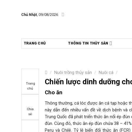
Skip
to
Chủ Nhật
, 09/08/2026
content
TRANG CHỦ
THÔNG TIN THỦY SẢN
/
Nuôi trồng thủy sản
/
Nuôi cá
/
Chiến lược dinh dưỡng cho
Trang
chủ
Cho ăn
Thông thường, cá lóc được ăn cá tạp hoặc th
này dẫn đến nhiều vấn đề về dịch bệnh và 
Chia
sẻ
Trung Quốc đã phát triển thức ăn nổi ép đùn 
đùn. Cùng đó, thức ăn ép đùn chứa 38 – 41%
Peru và Chilê. Tỷ lệ biến đổi thức ăn (FCR)