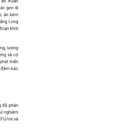
 ăn. Kuah
các gen di
hức ăn kém
hăng Long
 đoạn khởi
ng, lượng
ờng và có
hát triển
và đảm bảo
g đã phân
hử nghiệm
CFU/ml và