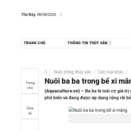
Skip
to
Thứ Bảy
, 08/08/2026
content
TRANG CHỦ
THÔNG TIN THỦY SẢN
/
Nuôi trồng thủy sản
/
Các loại khác
/
Nuôi ba ba trong bể xi mă
Trang
chủ
(Aquaculture.vn)
–
Ba ba là loài có giá tr
phổ biến và đang được áp dụng rộng rãi bởi
Chia
sẻ