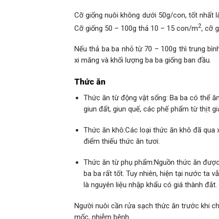
Cỡ giống nuôi không dưới 50g/con, tốt nhất l
2
Cỡ giống 50 – 100g thả 10 – 15 con/m
, cỡ 
Nếu thả ba ba nhỏ từ 70 – 100g thì trung bìn
xi măng và khối lượng ba ba giống ban đầu.
Thức ăn
Thức ăn từ động vật sống: Ba ba có thể ăn 
giun đất, giun quế, các phế phẩm từ thịt g
Thức ăn khô:Các loại thức ăn khô đã qua x
điểm thiếu thức ăn tươi.
Thức ăn từ phụ phẩm:Nguồn thức ăn được s
ba ba rất tốt. Tuy nhiên, hiện tại nước ta
là nguyên liệu nhập khẩu có giá thành đắt.
Người nuôi cần rửa sạch thức ăn trước khi ch
mốc, nhiễm bệnh.