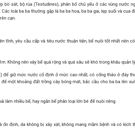
ớp bò sát, bộ rùa (Testudines), phân bố chủ yếu ở các vùng nước n
Các loài ba ba thường gặp là ba ba hoa, ba ba gai, lẹp suối và cua đ
rên cạn.
 yên tĩnh, yêu cầu cấp và tiêu nước thuận tiện, bể nuôi tốt nhất nên c
 1m. Không nên xây bể quá rộng và quá sâu sẽ khó trong khâu quản lý
t) để giữ mức nước cố định ở mức cao nhất, có cống tháo ở đáy thu
 để một khoảng đất trồng cây bóng mát, bắc cầu cho ba ba lên xu
i làm nhiều bể, hay ngăn bể phân loại lớn bé để nuôi riêng.
và ổn định, da không bị xây xát, không mang mầm bệnh và có kích 