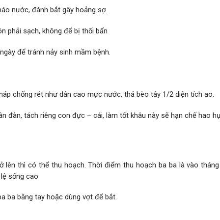
tháo nước, đánh bắt gây hoảng sợ.
n phải sạch, không để bị thối bẩn
 ngày để tránh nảy sinh mầm bệnh.
háp chống rét như dân cao mực nước, thả bèo tây 1/2 diện tích ao.
ân đàn, tách riêng con đực – cái, làm tốt khâu này sẽ hạn chế hao hụ
rở lên thì có thể thu hoạch. Thời điểm thu hoạch ba ba là vào thán
 lệ sống cao
ba ba bằng tay hoặc dùng vợt để bắt.