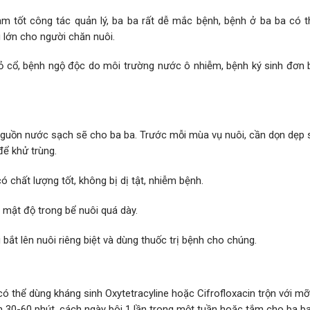
m tốt công tác quản lý, ba ba rất dễ mắc bệnh, bệnh ở ba ba có th
i lớn cho người chăn nuôi.
 cổ, bệnh ngộ độc do môi trường nước ô nhiễm, bệnh ký sinh đơn 
nguồn nước sạch sẽ cho ba ba. Trước mỗi mùa vụ nuôi, cần dọn dẹp 
để khử trùng.
chất lượng tốt, không bị dị tật, nhiễm bệnh.
 mật độ trong bể nuôi quá dày.
bắt lên nuôi riêng biệt và dùng thuốc trị bệnh cho chúng.
 có thể dùng kháng sinh Oxytetracyline hoặc Cifrofloxacin trộn với m
cạn 30-60 phút, cách ngày bôi 1 lần trong một tuần hoặc tắm cho ba b