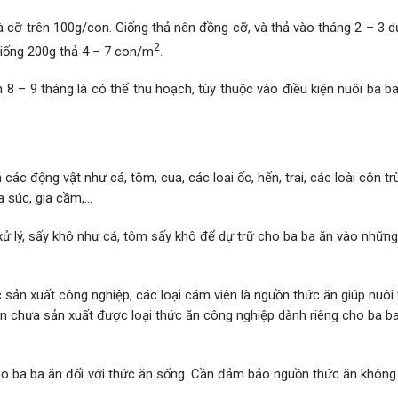
à cỡ trên 100g/con. Giống thả nên đồng cỡ, và thả vào tháng 2 – 3 d
2
giống 200g thả 4 – 7 con/m
.
h 8 – 9 tháng là có thể thu hoạch, tùy thuộc vào điều kiện nuôi ba b
các động vật như cá, tôm, cua, các loại ốc, hến, trai, các loài côn tr
ia súc, gia cầm,…
ử lý, sấy khô như cá, tôm sấy khô để dự trữ cho ba ba ăn vào những
ản xuất công nghiệp, các loại cám viên là nguồn thức ăn giúp nuôi
 vẫn chưa sản xuất được loại thức ăn công nghiệp dành riêng cho ba b
o ba ba ăn đối với thức ăn sống. Cần đảm bảo nguồn thức ăn không b