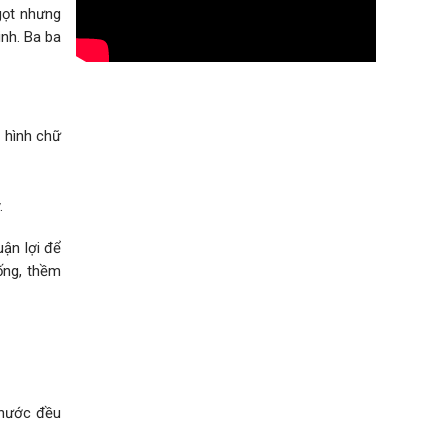
gọt nhưng
inh. Ba ba
ó hình chữ
.
ận lợi để
ống, thềm
thước đều