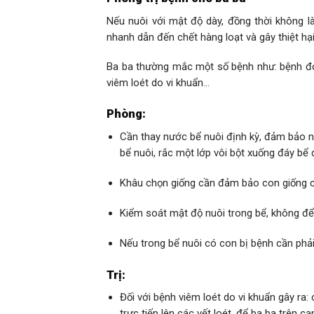
Nếu nuôi với mật độ dày, đồng thời không là
nhanh dẫn đến chết hàng loạt và gây thiệt hạ
Ba ba thường mắc một số bệnh như: bệnh đỏ
viêm loét do vi khuẩn…
Phòng:
Cần thay nước bể nuôi định kỳ, đảm bảo 
bể nuôi, rắc một lớp vôi bột xuống đáy bể 
Khâu chọn giống cần đảm bảo con giống có 
Kiểm soát mật độ nuôi trong bể, không để
Nếu trong bể nuôi có con bị bệnh cần phải 
Trị:
Đối với bệnh viêm loét do vi khuẩn gây ra:
trực tiếp lên các vết loét, để ba ba trên 