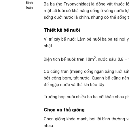
Bình
Ba ba (họ Tryonychidae) là động vật thuộc l
luận
một số loài có khả năng sống ở vùng nước lợ. 
sống dưới nước là chính, nhưng có thể sống t
Thiết kế bể nuôi
Vị trí xây bể nuôi: Làm bể nuôi ba ba tại nơi
nhật.
2
Diện tích bể nuôi: trên 10m
, nước sâu: 0,6 –
Có cống tràn (miệng cống ngăn bằng lưới sắ
bớt công bơm, tát nước. Quanh bể cũng nên
để ngập nước và thả kín bèo tây.
Trường hợp nuôi nhiều ba ba cỡ khác nhau phả
Chọn và thả giống
Chọn giống khỏe mạnh, bơi lội bình thường 
nhau.