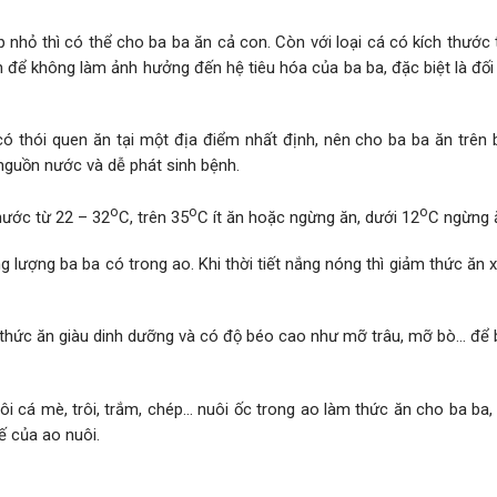
p nhỏ thì có thể cho ba ba ăn cả con. Còn với loại cá có kích thước 
 để không làm ảnh hưởng đến hệ tiêu hóa của ba ba, đặc biệt là đối
ó thói quen ăn tại một địa điểm nhất định, nên cho ba ba ăn trên 
nguồn nước và dễ phát sinh bệnh.
o
o
o
nước từ 22 – 32
C, trên 35
C ít ăn hoặc ngừng ăn, dưới 12
C ngừng 
 lượng ba ba có trong ao. Khi thời tiết nắng nóng thì giảm thức ăn
thức ăn giàu dinh dưỡng và có độ béo cao như mỡ trâu, mỡ bò… để b
ôi cá mè, trôi, trắm, chép… nuôi ốc trong ao làm thức ăn cho ba ba
ế của ao nuôi.