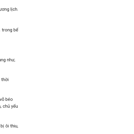
ương lịch.
a trong bể
ùng như,
 thời
 vỗ béo
a, chủ yếu
ị ôi thiu,