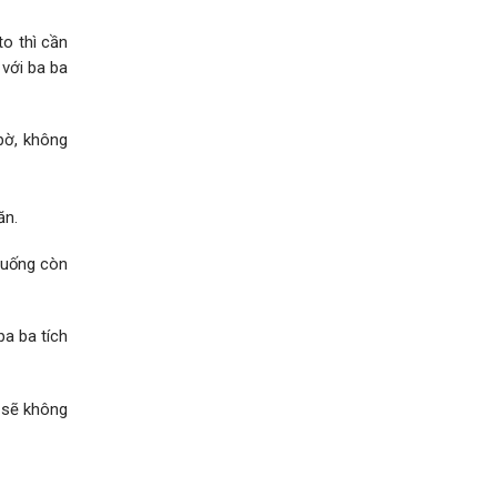
to thì cần
 với ba ba
bờ, không
ăn.
 xuống còn
a ba tích
, sẽ không