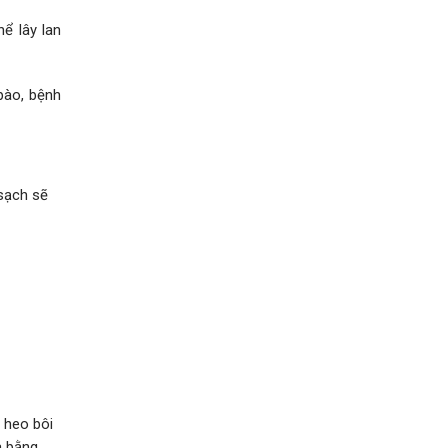
ể lây lan
bào, bệnh
sạch sẽ
ỡ heo bôi
a bằng