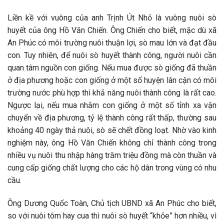
Liền kề với vuông của anh Trịnh Út Nhỏ là vuông nuôi sò
huyết của ông Hồ Văn Chiến. Ông Chiến cho biết, mặc dù xã
An Phúc có môi trường nuôi thuận lợi, sò mau lớn và đạt đầu
con. Tuy nhiên, để nuôi sò huyết thành công, người nuôi cần
quan tâm nguồn con giống. Nếu mua được sò giống đã thuần
ở địa phương hoặc con giống ở một số huyện lân cận có môi
trường nước phù hợp thì khả năng nuôi thành công là rất cao.
Ngược lại, nếu mua nhằm con giống ở một số tỉnh xa vận
chuyển về địa phương, tỷ lệ thành công rất thấp, thường sau
khoảng 40 ngày thả nuôi, sò sẽ chết đồng loạt. Nhờ vào kinh
nghiệm này, ông Hồ Văn Chiến không chỉ thành công trong
nhiều vụ nuôi thu nhập hàng trăm triệu đồng mà còn thuần và
cung cấp giống chất lượng cho các hộ dân trong vùng có nhu
cầu.
Ông Dương Quốc Toàn, Chủ tịch UBND xã An Phúc cho biết,
so với nuôi tôm hay cua thì nuôi sò huyết “khỏe” hơn nhiều, vì