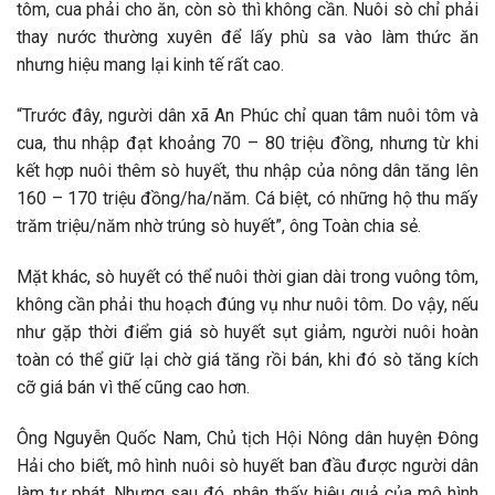
tôm, cua phải cho ăn, còn sò thì không cần. Nuôi sò chỉ phải
thay nước thường xuyên để lấy phù sa vào làm thức ăn
nhưng hiệu mang lại kinh tế rất cao.
“Trước đây, người dân xã An Phúc chỉ quan tâm nuôi tôm và
cua, thu nhập đạt khoảng 70 – 80 triệu đồng, nhưng từ khi
kết hợp nuôi thêm sò huyết, thu nhập của nông dân tăng lên
160 – 170 triệu đồng/ha/năm. Cá biệt, có những hộ thu mấy
trăm triệu/năm nhờ trúng sò huyết”, ông Toàn chia sẻ.
Mặt khác, sò huyết có thể nuôi thời gian dài trong vuông tôm,
không cần phải thu hoạch đúng vụ như nuôi tôm. Do vậy, nếu
như gặp thời điểm giá sò huyết sụt giảm, người nuôi hoàn
toàn có thể giữ lại chờ giá tăng rồi bán, khi đó sò tăng kích
cỡ giá bán vì thế cũng cao hơn.
Ông Nguyễn Quốc Nam, Chủ tịch Hội Nông dân huyện Đông
Hải cho biết, mô hình nuôi sò huyết ban đầu được người dân
làm tự phát. Nhưng sau đó, nhân thấy hiệu quả của mô hình