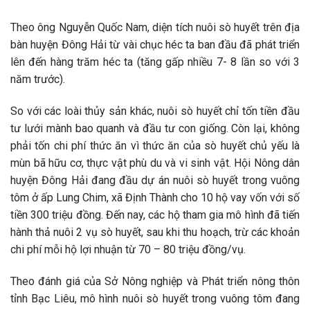
Theo ông Nguyễn Quốc Nam, diện tích nuôi sò huyết trên địa
bàn huyện Đông Hải từ vài chục héc ta ban đầu đã phát triển
lên đến hàng trăm héc ta (tăng gấp nhiều 7- 8 lần so với 3
năm trước).
So với các loài thủy sản khác, nuôi sò huyết chỉ tốn tiền đầu
tư lưới mành bao quanh và đầu tư con giống. Còn lại, không
phải tốn chi phí thức ăn vì thức ăn của sò huyết chủ yếu là
mùn bã hữu cơ, thực vật phù du và vi sinh vật. Hội Nông dân
huyện Đông Hải đang đầu dự án nuôi sò huyết trong vuông
tôm ở ấp Lung Chim, xã Định Thành cho 10 hộ vay vốn với số
tiền 300 triệu đồng. Đến nay, các hộ tham gia mô hình đã tiến
hành thả nuôi 2 vụ sò huyết, sau khi thu hoạch, trừ các khoản
chi phí mỗi hộ lợi nhuận từ 70 – 80 triệu đồng/vụ.
Theo đánh giá của Sở Nông nghiệp và Phát triển nông thôn
tỉnh Bạc Liêu, mô hình nuôi sò huyết trong vuông tôm đang