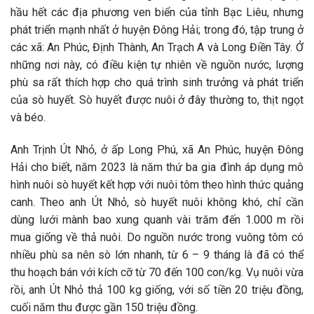
hầu hết các địa phương ven biển của tỉnh Bạc Liêu, nhưng
phát triển mạnh nhất ở huyện Đông Hải; trong đó, tập trung ở
các xã: An Phúc, Định Thành, An Trạch A và Long Điền Tây. Ở
những nơi này, có điều kiện tự nhiên về nguồn nước, lượng
phù sa rất thích hợp cho quá trình sinh trưởng và phát triển
của sò huyết. Sò huyết được nuôi ở đây thường to, thịt ngọt
và béo.
Anh Trịnh Út Nhỏ, ở ấp Long Phú, xã An Phúc, huyện Đông
Hải cho biết, năm 2023 là năm thứ ba gia đình áp dụng mô
hình nuôi sò huyết kết hợp với nuôi tôm theo hình thức quảng
canh. Theo anh Út Nhỏ, sò huyết nuôi không khó, chỉ cần
dùng lưới mành bao xung quanh vài trăm đến 1.000 m rồi
mua giống về thả nuôi. Do nguồn nước trong vuông tôm có
nhiều phù sa nên sò lớn nhanh, từ 6 – 9 tháng là đã có thể
thu hoạch bán với kích cỡ từ 70 đến 100 con/kg. Vụ nuôi vừa
rồi, anh Út Nhỏ thả 100 kg giống, với số tiền 20 triệu đồng,
cuối năm thu được gần 150 triệu đồng.