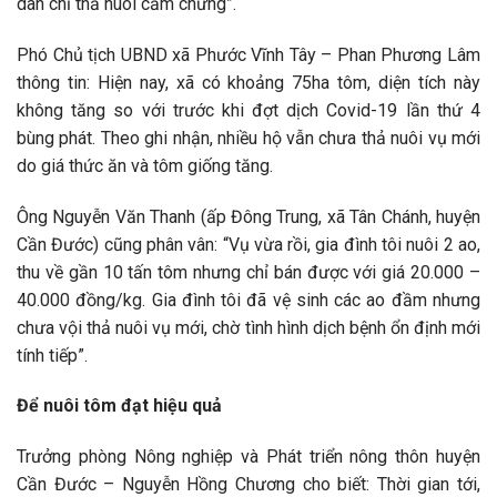
dân chỉ thả nuôi cầm chừng”.
Phó Chủ tịch UBND xã Phước Vĩnh Tây – Phan Phương Lâm
thông tin: Hiện nay, xã có khoảng 75ha tôm, diện tích này
không tăng so với trước khi đợt dịch Covid-19 lần thứ 4
bùng phát. Theo ghi nhận, nhiều hộ vẫn chưa thả nuôi vụ mới
do giá thức ăn và tôm giống tăng.
Ông Nguyễn Văn Thanh (ấp Đông Trung, xã Tân Chánh, huyện
Cần Đước) cũng phân vân: “Vụ vừa rồi, gia đình tôi nuôi 2 ao,
thu về gần 10 tấn tôm nhưng chỉ bán được với giá 20.000 –
40.000 đồng/kg. Gia đình tôi đã vệ sinh các ao đầm nhưng
chưa vội thả nuôi vụ mới, chờ tình hình dịch bệnh ổn định mới
tính tiếp”.
Để nuôi tôm đạt hiệu quả
Trưởng phòng Nông nghiệp và Phát triển nông thôn huyện
Cần Đước – Nguyễn Hồng Chương cho biết: Thời gian tới,