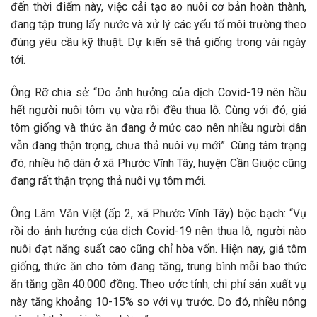
đến thời điểm này, việc cải tạo ao nuôi cơ bản hoàn thành,
đang tập trung lấy nước và xử lý các yếu tố môi trường theo
đúng yêu cầu kỹ thuật. Dự kiến sẽ thả giống trong vài ngày
tới.
Ông Rỡ chia sẻ: “Do ảnh hưởng của dịch Covid-19 nên hầu
hết người nuôi tôm vụ vừa rồi đều thua lỗ. Cùng với đó, giá
tôm giống và thức ăn đang ở mức cao nên nhiều người dân
vẫn đang thận trọng, chưa thả nuôi vụ mới”. Cùng tâm trạng
đó, nhiều hộ dân ở xã Phước Vĩnh Tây, huyện Cần Giuộc cũng
đang rất thận trọng thả nuôi vụ tôm mới.
Ông Lâm Văn Việt (ấp 2, xã Phước Vĩnh Tây) bộc bạch: “Vụ
rồi do ảnh hưởng của dịch Covid-19 nên thua lỗ, người nào
nuôi đạt năng suất cao cũng chỉ hòa vốn. Hiện nay, giá tôm
giống, thức ăn cho tôm đang tăng, trung bình mỗi bao thức
ăn tăng gần 40.000 đồng. Theo ước tính, chi phí sản xuất vụ
này tăng khoảng 10-15% so với vụ trước. Do đó, nhiều nông