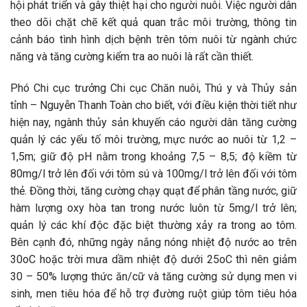
hội phát triển và gây thiệt hại cho người nuôi. Việc người dân
theo dõi chặt chẽ kết quả quan trắc môi trường, thông tin
cảnh báo tình hình dịch bệnh trên tôm nuôi từ ngành chức
năng và tăng cường kiểm tra ao nuôi là rất cần thiết.
Phó Chi cục trưởng Chi cục Chăn nuôi, Thú y và Thủy sản
tỉnh – Nguyễn Thanh Toàn cho biết, với điều kiện thời tiết như
hiện nay, ngành thủy sản khuyến cáo người dân tăng cường
quản lý các yếu tố môi trường, mực nước ao nuôi từ 1,2 –
1,5m; giữ độ pH nằm trong khoảng 7,5 – 8,5; độ kiềm từ
80mg/l trở lên đối với tôm sú và 100mg/l trở lên đối với tôm
thẻ. Đồng thời, tăng cường chạy quạt để phân tầng nước, giữ
hàm lượng oxy hòa tan trong nước luôn từ 5mg/l trở lên;
quản lý các khí độc đặc biệt thường xảy ra trong ao tôm.
Bên cạnh đó, những ngày nắng nóng nhiệt độ nước ao trên
30oC hoặc trời mưa dầm nhiệt độ dưới 25oC thì nên giảm
30 – 50% lượng thức ăn/cữ và tăng cường sử dụng men vi
sinh, men tiêu hóa để hỗ trợ đường ruột giúp tôm tiêu hóa