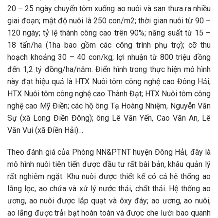
20 – 25 ngày chuyển tôm xuống ao nuôi và san thưa ra nhiều
giai đoạn; mật độ nuôi là 250 con/m2; thời gian nuôi từ 90 –
120 ngày; tỷ lệ thành công cao trên 90%; năng suất từ 15 –
18 tấn/ha (1ha bao gồm các công trình phụ trợ); cỡ thu
hoạch khoảng 30 – 40 con/kg; lợi nhuận từ 800 triệu đồng
đến 1,2 tỷ đồng/ha/năm. Điển hình trong thực hiện mô hình
này đạt hiệu quả là HTX Nuôi tôm công nghệ cao Đông Hải;
HTX Nuôi tôm công nghệ cao Thành Đạt; HTX Nuôi tôm công
nghệ cao Mỹ Điền; các hộ ông Tạ Hoàng Nhiệm, Nguyễn Văn
Sự (xã Long Điền Đông); ông Lê Văn Yến, Cao Văn An, Lê
Văn Vui (xã Điền Hải)…
Theo đánh giá của Phòng NN&PTNT huyện Đông Hải, đây là
mô hình nuôi tiên tiến được đầu tư rất bài bản, khâu quản lý
rất nghiêm ngặt. Khu nuôi được thiết kế có cả hệ thống ao
lắng lọc, ao chứa và xử lý nước thải, chất thải. Hệ thống ao
ương, ao nuôi được lắp quạt và ôxy đáy; ao ương, ao nuôi,
ao lắng được trải bạt hoàn toàn và được che lưới bao quanh