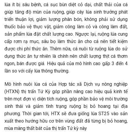
lúa ít bị sâu bệnh, cá sục bùn diệt cỏ dại, chất thải của cá
giúp tăng độ mùn của ruộng, giúp cây lúa sinh trưởng phát
triển thuận lợi, giảm lượng phân bón, không phải sử dụng
thuốc bảo vệ thực vật, giảm công làm cỏ và công làm đất,
sản phẩm lúa đật chất lượng cao. Ngược lại, ruộng lúa cung
cấp rơm rạ mục, sâu bọ làm thức ăn cho cá nên tiết kiệm
được chi phí thức ăn. Thêm nữa, cá nuôi từ ruộng lúa do sử
dụng thức ăn tự nhiên là chính nên chất lượng thịt cá thơm
ngon, bán được giá. Hiệu quả của mô hình cao gấp 3 đến 4
lần so với cấy lúa thông thường.
Mô hình nuôi lúa cá của Hợp tác xã Dịch vụ nông nghiệp
(HTXN) thị trấn Tứ Kỳ góp phần nâng cao hiệu quả kinh tế
trên mọt đợn vị diện tích ruộng, góp phần bảo vệ môi trường
sinh thái và giảm tình trạng ruộng bị bỏ hoang tại địa
phương. Thời gian tới, HTX sẽ đưa giống lúa ST25 vào sản
xuất theo hướng hữu cơ trên vùng đất đã từng bị bỏ hoang,
mùa màng thất bát của thị trấn Tứ kỳ này