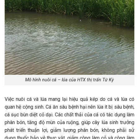
Mô hình nuôi cá – lúa của HTX thị trấn Tứ Kỳ
Việc nuôi cá và lúa mang lại hiệu quả kép do cá và lúa có
quan hệ cộng sinh. Cá ăn sâu bệnh hại nên lúa ít bị sâu bệnh,
cá sục bùn diệt cỏ dại. Các chất thải của cá có tác dụng làm
phân bón, tăng độ mùn của ruộng, giúp cây lúa sinh trưởng
phát triển thuận lợi, giảm lượng phân bón, không phải sử
dụng thuốc bảo vệ thực vật, giảm công làm cỏ và công làm