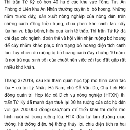
Thị trấn Tứ Kỳ có hơn 40 ha ở các khu vực Tông, Tin, An
Phòng ở Liên khu An Nhân thường xuyên bị bỏ hoang. Những
năm trước đây, sản xuất nông nghiệp của nông dân trên
những cánh đồng triều trũng, chua phèn, khó canh tác, cấy
lúa hai vụ bấp bênh, hiệu quả kinh tế thấp. Thị trấn Tứ Kỳ đã
chỉ đạo các ngành, đoàn thể và hội viên nhận ruộng bỏ hoang
để cấy nhằm khắc phục tình trạng bỏ hoang diện tích canh
tác. Tuy nhiên do ruộng bị bỏ hoang cách đây chừng 10 năm,
là nơi trú ngụ sinh sôi của chuột nên việc cải tạo đất gặp rất
nhiều khó khăn.
Tháng 3/2018, sau khi tham quan học tập mô hình canh tác
lúa – cá tại Lý Nhân, Hà Nam, chú Đỗ Văn Do, Chủ tịch Hội
đồng quản trị Hợp tác xã Dịch vụ nông nghiệp (HTXN) thị
trấn Tứ Kỳ đã mạnh dạn thuê lại 38 ha ruộng của các hộ dân
với giá 200.000 đồng/sào/năm để triển khai thí điểm mô
hình nuôi cá trong ruộng lúa. HTX đầu tư làm đường giao
thông, hệ thống điện, hệ thống thủy lợi, chia diện tích ra hai