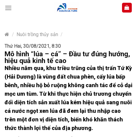
Skip
to
content
/
Nuôi trồng thủy sản
/
Thứ Hai, 30/08/2021, 8:30
Mô hình “lúa – cá” – Đầu tư đúng hướng,
hiệu quả kinh tế cao
Nhiều năm qua, khu triều trũng của thị trấn Tứ Kỳ
(Hải Dương) là vùng đất chua phèn, cấy lúa bấp
bênh, nhiều hộ bỏ ruộng không canh tác để cỏ dại
mọc um tùm. Từ khi thực hiện chủ trương chuyển
đổi diện tích sản xuất lúa kém hiệu quả sang nuôi
cá nước ngọt xen lúa đã đem lại thu nhập cao
trên một đơn vị diện tích, biến khó khăn thách
thức thành lợi thế của địa phương.