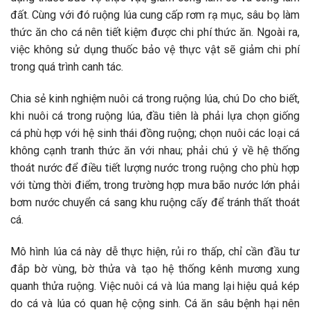
đất. Cùng với đó ruộng lúa cung cấp rơm rạ mục, sâu bọ làm
thức ăn cho cá nên tiết kiệm được chi phí thức ăn. Ngoài ra,
việc không sử dụng thuốc bảo vệ thực vật sẽ giảm chi phí
trong quá trình canh tác.
Chia sẻ kinh nghiệm nuôi cá trong ruộng lúa, chú Do cho biết,
khi nuôi cá trong ruộng lúa, đầu tiên là phải lựa chọn giống
cá phù hợp với hệ sinh thái đồng ruộng; chọn nuôi các loại cá
không cạnh tranh thức ăn với nhau; phải chú ý về hệ thống
thoát nước để điều tiết lượng nước trong ruộng cho phù hợp
với từng thời điểm, trong trường hợp mưa bão nước lớn phải
bơm nước chuyển cá sang khu ruộng cấy để tránh thất thoát
cá.
Mô hình lúa cá này dễ thực hiện, rủi ro thấp, chỉ cần đầu tư
đắp bờ vùng, bờ thửa và tạo hệ thống kênh mương xung
quanh thửa ruộng. Việc nuôi cá và lúa mang lại hiệu quả kép
do cá và lúa có quan hệ cộng sinh. Cá ăn sâu bệnh hại nên