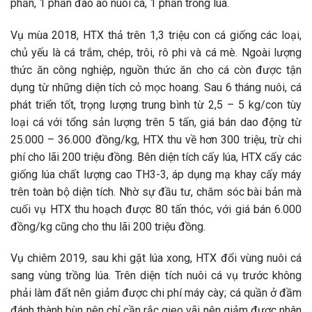
phần, 1 phần đào ao nuôi cá, 1 phần trồng lúa.
Vụ mùa 2018, HTX thả trên 1,3 triệu con cá giống các loại,
chủ yếu là cá trắm, chép, trôi, rô phi và cá mè. Ngoài lượng
thức ăn công nghiệp, nguồn thức ăn cho cá còn được tận
dụng từ những diện tích cỏ mọc hoang. Sau 6 tháng nuôi, cá
phát triển tốt, trọng lượng trung bình từ 2,5 – 5 kg/con tùy
loại cá với tổng sản lượng trên 5 tấn, giá bán dao động từ
25.000 – 36.000 đồng/kg, HTX thu về hơn 300 triệu, trừ chi
phí cho lãi 200 triệu đồng. Bên diện tích cấy lúa, HTX cấy các
giống lúa chất lượng cao TH3-3, áp dụng mạ khay cấy máy
trên toàn bộ diện tích. Nhờ sự đầu tư, chăm sóc bài bản mà
cuối vụ HTX thu hoạch được 80 tấn thóc, với giá bán 6.000
đồng/kg cũng cho thu lãi 200 triệu đồng.
Vụ chiêm 2019, sau khi gặt lúa xong, HTX đổi vùng nuôi cá
sang vùng trồng lúa. Trên diện tích nuôi cá vụ trước không
phải làm đất nên giảm được chi phí máy cày; cá quần ở đầm
đánh thành bùn nên chỉ cần rắc gieo vãi nên giảm được nhân