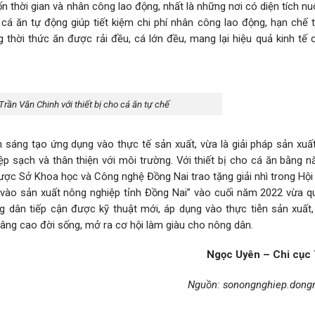
n thời gian và nhân công lao động, nhất là những nơi có diện tích nu
cá ăn tự động giúp tiết kiệm chi phí nhân công lao động, hạn chế t
thời thức ăn được rải đều, cá lớn đều, mang lại hiệu quả kinh tế 
Trần Văn Chinh với thiết bị cho cá ăn tự chế
h sáng tạo ứng dụng vào thực tế sản xuất, vừa là giải pháp sản xuấ
p sạch và thân thiện với môi trường. Với thiết bị cho cá ăn bằng n
ược Sở Khoa học và Công nghệ Đồng Nai trao tặng giải nhì trong Hội
 vào sản xuất nông nghiệp tỉnh Đồng Nai” vào cuối năm 2022 vừa qu
 dân tiếp cận được kỹ thuật mới, áp dụng vào thực tiễn sản xuất, 
 nâng cao đời sống, mở ra cơ hội làm giàu cho nông dân.
Ngọc Uyên – Chi cục 
Nguồn: sonongnghiep.dongn