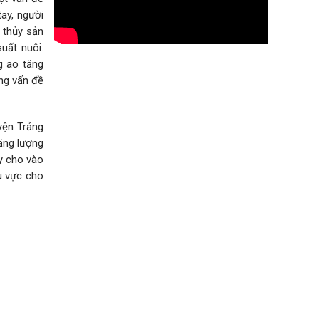
ay, người
n thủy sản
uất nuôi.
g ao tăng
ững vấn đề
yện Trảng
ăng lượng
ày cho vào
hu vực cho