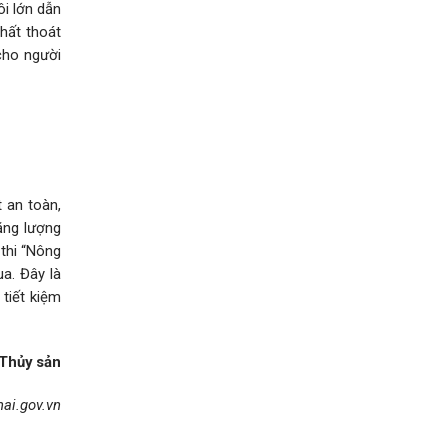
ôi lớn dẫn
hất thoát
cho người
t an toàn,
ăng lượng
 thi “Nông
a. Đây là
tiết kiệm
Thủy sản
ai.gov.vn