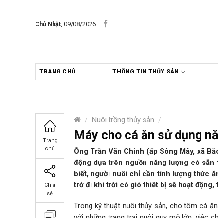
Skip
to
Chủ Nhật
, 09/08/2026
content
TRANG CHỦ
THÔNG TIN THỦY SẢN
/
Nuôi trồng thủy sản
/
​Máy cho cá ăn sử dụng n
Trang
chủ
Ông Trần Văn Chinh (ấp Sông Mây, xã Bắc 
động dựa trên nguồn năng lượng có sẵn t
biết, người nuôi chỉ cần tính lượng thức
trở đi khi trời có gió thiết bị sẽ hoạt độn
Chia
sẻ
Trong kỹ thuật nuôi thủy sản, cho tôm cá ăn
với những trang trại nuôi quy mô lớn, việc 