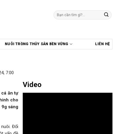
Tìm
kiếm:
NUÔI TRỒNG THỦY SẢN BỀN VỮNG
LIÊN HỆ
4, 7:00
Video
 cá ăn tự
Chinh cho
n 9g sáng
nuôi. Đối
một vấn đề