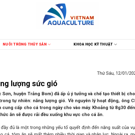
NUÔI TRỒNG THỦY SẢN
KHOA HỌC KỸ THUẬT
Thứ Sáu, 12/01/202
ăng lượng sức gió
Sơn, huyện Trảng Bom) đã ấp ủ ý tưởng và chế tạo thiết bị cho
rong tự nhiên: năng lượng gió. Về nguyên lý hoạt động, ông 
 ăn cung cấp cho cá trong ngày cho vào máy. Khoảng từ 8g30 đế
g, thức ăn sẽ được rải đều xuống khu vực cho cá ăn.
 đầy đủ là một trong những yếu tố quyết định đến năng suất của vụ 
cho cá, tôm ăn sẽ mất thêm nhiều thời gian và nhân lực. Ngoài ra, 