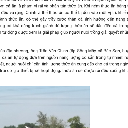
m cá ăn là phạm vi rải và phân tán thức ăn. Khi ném thức ăn bằng t
ều và rộng. Chính vì thế thức ăn có thể bị dồn vào một vị trí, khiế
giành thức ăn, có thể gây trầy xước thân cá, ảnh hưởng đến năng s
ng có khả năng tranh giành đủ lượng thức ăn sẽ dẫn đến cá tron
ăn tự động được xem là giải pháp giúp người nuôi trồng giải quyết nh
 của địa phương, ông Trần Văn Chinh (ấp Sông Mây, xã Bắc Sơn, hu
o cá ăn tự động dựa trên nguồn năng lượng có sẵn trong tự nhiên: n
iết, người nuôi chỉ cần tính lượng thức ăn cung cấp cho cá trong ng
trời có gió thiết bị sẽ hoạt động, thức ăn sẽ được rải đều xuống k