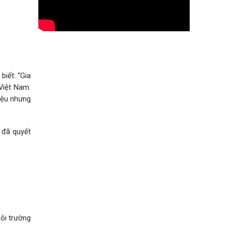
iết: “Gia
Việt Nam.
riệu nhưng
g đã quyết
ôi trường