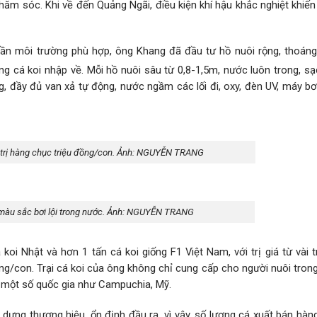
hăm sóc. Khi về đến Quảng Ngãi, điều kiện khí hậu khắc nghiệt khiến
 cần môi trường phù hợp, ông Khang đã đầu tư hồ nuôi rộng, thoáng
ng cá koi nhập về. Mỗi hồ nuôi sâu từ 0,8-1,5m, nước luôn trong, s
ng, đầy đủ van xả tự động, nước ngầm các lối đi, oxy, đèn UV, máy 
á trị hàng chục triệu đồng/con. Ảnh: NGUYỄN TRANG
 màu sắc bơi lội trong nước. Ảnh: NGUYỄN TRANG
oi Nhật và hơn 1 tấn cá koi giống F1 Việt Nam, với trị giá từ vài 
ồng/con. Trại cá koi của ông không chỉ cung cấp cho người nuôi tron
n một số quốc gia như Campuchia, Mỹ.
 dựng thương hiệu, ổn định đầu ra, vì vậy, số lượng cá xuất bán hà