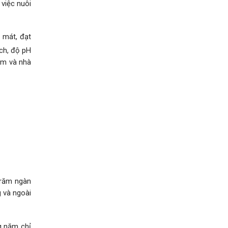
 việc nuôi
 mát, đạt
ạch, độ pH
bơm và nhà
trăm ngàn
g và ngoài
ng năm chỉ