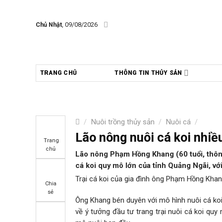
Skip
to
Chủ Nhật
, 09/08/2026
content
TRANG CHỦ
THÔNG TIN THỦY SẢN
/
Nuôi trồng thủy sản
/
Nuôi cá
/
Lão nông nuôi cá koi nhiề
Trang
chủ
Lão nông Phạm Hồng Khang (60 tuổi, thôn
cá koi quy mô lớn của tỉnh Quảng Ngãi, với
Trại cá koi của gia đình ông Phạm Hồng Khan
Chia
sẻ
Ông Khang bén duyên với mô hình nuôi cá koi
về ý tưởng đầu tư trang trại nuôi cá koi quy 