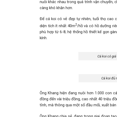
nuôi khác nhau trong quá trình vận chuyển, c
càng khó khăn hơn.
Để cá koi có vẻ đẹp tự nhiên, tuổi thọ cao
2
diện tích ít nhất 40m
/hồ và có hồ dưỡng riê
phù hợp từ 6-8; hệ thống hồ thiết kế gọn gà
kính.
Cá koi có gi
Cá koi đủ
Ông Khang hiện đang nuôi hơn 1.000 con cá k
đồng đến vài triệu đồng, cao nhất 40 triệu đ
tỉnh, mà thông qua một số đầu mối, xuất bá
Ông Khang chia sẻ, đang trong giai đoạn tạo