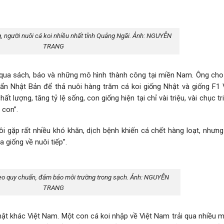
người nuôi cá koi nhiều nhất tỉnh Quảng Ngãi. Ảnh: NGUYỄN
TRANG
 qua sách, báo và những mô hình thành công tại miền Nam. Ông cho b
uẩn Nhật Bản để thả nuôi hàng trăm cá koi giống Nhật và giống F1 
t lượng, tăng tỷ lệ sống, con giống hiện tại chỉ vài triệu, vài chục t
 con”.
ôi gặp rất nhiều khó khăn, dịch bệnh khiến cá chết hàng loạt, nhưn
 giống về nuôi tiếp”.
heo quy chuẩn, đảm bảo môi trường trong sạch. Ảnh: NGUYỄN
TRANG
ật khác Việt Nam. Một con cá koi nhập về Việt Nam trải qua nhiều m