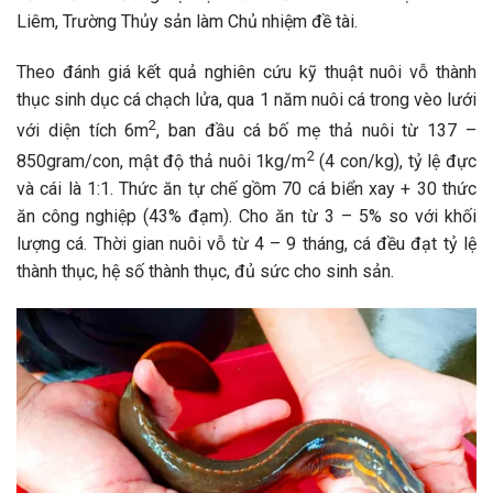
Liêm, Trường Thủy sản làm Chủ nhiệm đề tài.
Theo đánh giá kết quả nghiên cứu kỹ thuật nuôi vỗ thành
thục sinh dục cá chạch lửa, qua 1 năm nuôi cá trong vèo lưới
2
với diện tích 6m
, ban đầu cá bố mẹ thả nuôi từ 137 –
2
850gram/con, mật độ thả nuôi 1kg/m
(4 con/kg), tỷ lệ đực
và cái là 1:1. Thức ăn tự chế gồm 70 cá biển xay + 30 thức
ăn công nghiệp (43% đạm). Cho ăn từ 3 – 5% so với khối
lượng cá. Thời gian nuôi vỗ từ 4 – 9 tháng, cá đều đạt tỷ lệ
thành thục, hệ số thành thục, đủ sức cho sinh sản.