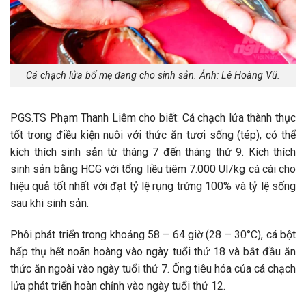
Cá chạch lửa bố mẹ đang cho sinh sản. Ảnh: Lê Hoàng Vũ.
PGS.TS Phạm Thanh Liêm cho biết: Cá chạch lửa thành thục
tốt trong điều kiện nuôi với thức ăn tươi sống (tép), có thể
kích thích sinh sản từ tháng 7 đến tháng thứ 9. Kích thích
sinh sản bằng HCG với tổng liều tiêm 7.000 UI/kg cá cái cho
hiệu quả tốt nhất với đạt tỷ lệ rụng trứng 100% và tỷ lệ sống
sau khi sinh sản.
Phôi phát triển trong khoảng 58 – 64 giờ (28 – 30°C), cá bột
hấp thụ hết noãn hoàng vào ngày tuổi thứ 18 và bắt đầu ăn
thức ăn ngoài vào ngày tuổi thứ 7. Ống tiêu hóa của cá chạch
lửa phát triển hoàn chỉnh vào ngày tuổi thứ 12.