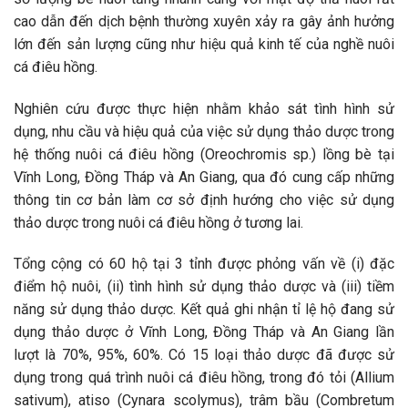
cao dẫn đến dịch bệnh thường xuyên xảy ra gây ảnh hưởng
lớn đến sản lượng cũng như hiệu quả kinh tế của nghề nuôi
cá điêu hồng.
Nghiên cứu được thực hiện nhằm khảo sát tình hình sử
dụng, nhu cầu và hiệu quả của việc sử dụng thảo dược trong
hệ thống nuôi cá điêu hồng (Oreochromis sp.) lồng bè tại
Vĩnh Long, Đồng Tháp và An Giang, qua đó cung cấp những
thông tin cơ bản làm cơ sở định hướng cho việc sử dụng
thảo dược trong nuôi cá điêu hồng ở tương lai.
Tổng cộng có 60 hộ tại 3 tỉnh được phỏng vấn về (i) đặc
điểm hộ nuôi, (ii) tình hình sử dụng thảo dược và (iii) tiềm
năng sử dụng thảo dược. Kết quả ghi nhận tỉ lệ hộ đang sử
dụng thảo dược ở Vĩnh Long, Đồng Tháp và An Giang lần
lượt là 70%, 95%, 60%. Có 15 loại thảo dược đã được sử
dụng trong quá trình nuôi cá điêu hồng, trong đó tỏi (Allium
sativum), atiso (Cynara scolymus), trâm bầu (Combretum