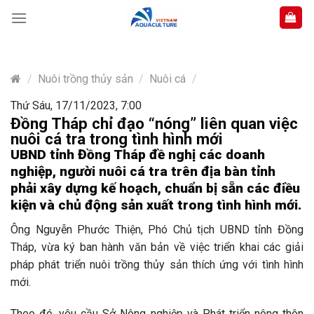
Skip
to
content
/
Nuôi trồng thủy sản
/
Nuôi cá
/
Thứ Sáu, 17/11/2023, 7:00
Đồng Tháp chỉ đạo “nóng” liên quan việc
nuôi cá tra trong tình hình mới
UBND tỉnh Đồng Tháp đề nghị các doanh
nghiệp, người nuôi cá tra trên địa bàn tỉnh
phải xây dựng kế hoạch, chuẩn bị sẵn các điều
kiện và chủ động sản xuất trong tình hình mới.
Ông Nguyễn Phước Thiện, Phó Chủ tịch UBND tỉnh Đồng
Tháp, vừa ký ban hành văn bản về việc triển khai các giải
pháp phát triển nuôi trồng thủy sản thích ứng với tình hình
mới.
Theo đó, yêu cầu Sở Nông nghiệp và Phát triển nông thôn