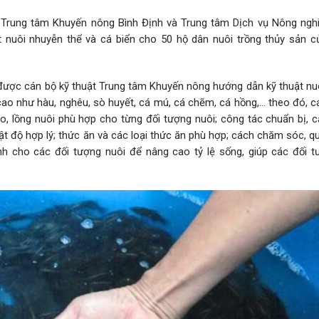
t, Trung tâm Khuyến nông Bình Định và Trung tâm Dịch vụ Nông ngh
t nuôi nhuyễn thể và cá biển cho 50 hộ dân nuôi trồng thủy sản c
n được cán bộ kỹ thuật Trung tâm Khuyến nông hướng dẫn kỹ thuật nu
 cao như hàu, nghêu, sò huyết, cá mú, cá chẽm, cá hồng,… theo đó, 
, lồng nuôi phù hợp cho từng đối tượng nuôi; công tác chuẩn bị, cả
mật độ hợp lý; thức ăn và các loại thức ăn phù hợp; cách chăm sóc, q
nh cho các đối tượng nuôi để nâng cao tỷ lệ sống, giúp các đối t