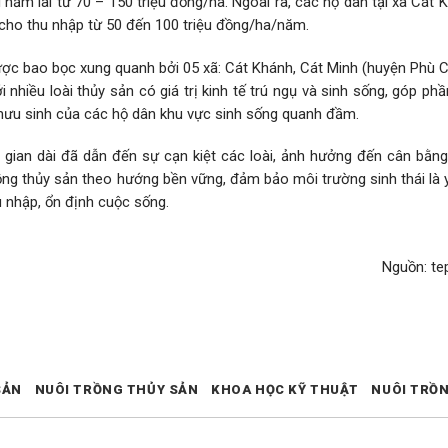
i năm lãi từ 70 – 150 triệu đồng/ha. Ngoài ra, các hộ dân tại xã Cát
 cho thu nhập từ 50 đến 100 triệu đồng/ha/năm.
được bao bọc xung quanh bởi 05 xã: Cát Khánh, Cát Minh (huyện Phù 
nhiều loài thủy sản có giá trị kinh tế trú ngụ và sinh sống, góp ph
i mưu sinh của các hộ dân khu vực sinh sống quanh đầm.
i gian dài đã dẫn đến sự cạn kiệt các loài, ảnh hưởng đến cân bằng
trồng thủy sản theo hướng bền vững, đảm bảo môi trường sinh thái là 
u nhập, ổn định cuộc sống.
Nguồn: t
SẢN
NUÔI TRỒNG THỦY SẢN
KHOA HỌC KỸ THUẬT
NUÔI TRỒ