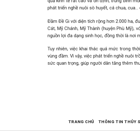
quả kinh tế rất cao và ổn định, trung bình mỗ
phát triển nghề nuôi sò huyết, cá chua, cua…
Đầm Đề Gi với diện tích rộng hơn 2.000 ha, 
Cát, Mỹ Chánh, Mỹ Thành (huyện Phù Mỹ), với 
nguồn lợi đa dạng sinh học, đồng thời là nơ
Tuy nhiên, việc khai thác quá mức trong thờ
vùng đầm. Vì vậy, việc phát triển nghề nuôi 
sức quan trọng, giúp người dân tăng thêm th
TRANG CHỦ
THÔNG TIN THỦY 