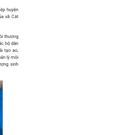
iệp huyện
ủa xã Cát
ôi thương
các hộ dân
i tạo ao,
uản lý môi
ượng sinh