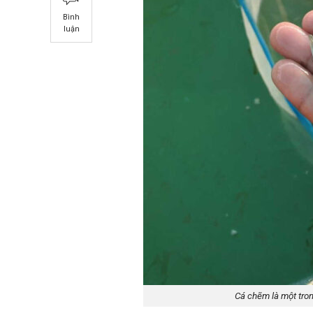
Bình
luận
Cá chẽm là một tro