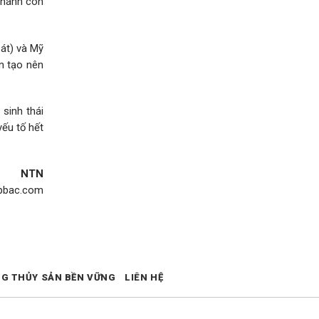
 Khánh còn
Cát) và Mỹ
ần tạo nên
 sinh thái
yếu tố hết
NTN
epbac.com
NG THỦY SẢN BỀN VỮNG
LIÊN HỆ