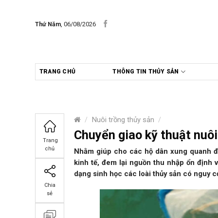
Skip
to
Thứ Năm
, 06/08/2026
content
TRANG CHỦ
THÔNG TIN THỦY SẢN
/
Nuôi trồng thủy sản
/
Chuyển giao kỹ thuật nuôi
Trang
chủ
Nhằm giúp cho các hộ dân xung quanh đầm 
kinh tế, đem lại nguồn thu nhập ổn định v
dạng sinh học các loài thủy sản có nguy c
Chia
sẻ