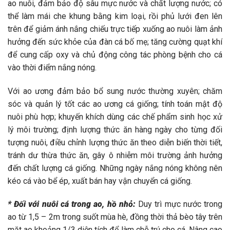
ao nuôi, đảm bảo độ sâu mực nước và chất lượng nước; có
thể làm mái che khung bằng kim loại, rồi phủ lưới đen lên
trên để giảm ánh nắng chiếu trực tiếp xuống ao nuôi làm ảnh
hưởng đến sức khỏe của đàn cá bố mẹ; tăng cường quạt khí
để cung cấp oxy và chủ động công tác phòng bệnh cho cá
vào thời điểm nắng nóng.
Với ao ương đảm bảo bổ sung nước thường xuyên; chăm
sóc và quản lý tốt các ao ương cá giống; tính toán mật độ
nuôi phù hợp; khuyến khích dùng các chế phẩm sinh học xử
lý môi trường; định lượng thức ăn hàng ngày cho từng đối
tượng nuôi, điều chỉnh lượng thức ăn theo diễn biến thời tiết,
tránh dư thừa thức ăn, gây ô nhiễm môi trường ảnh hưởng
đến chất lượng cá giống. Những ngày nắng nóng không nên
kéo cá vào bể ép, xuất bán hay vận chuyển cá giống.
* Đối với nuôi cá trong ao, hồ nhỏ:
Duy trì mực nước trong
ao từ 1,5 – 2m trong suốt mùa hè, đồng thời thả bèo tây trên
mặt ao khoảng 1/3 diện tích để làm chỗ trú cho cá. Nâng cao