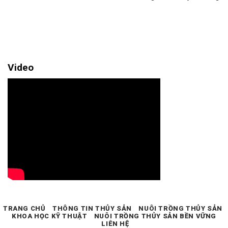
Video
TRANG CHỦ
THÔNG TIN THỦY SẢN
NUÔI TRỒNG THỦY SẢN
KHOA HỌC KỸ THUẬT
NUÔI TRỒNG THỦY SẢN BỀN VỮNG
LIÊN HỆ