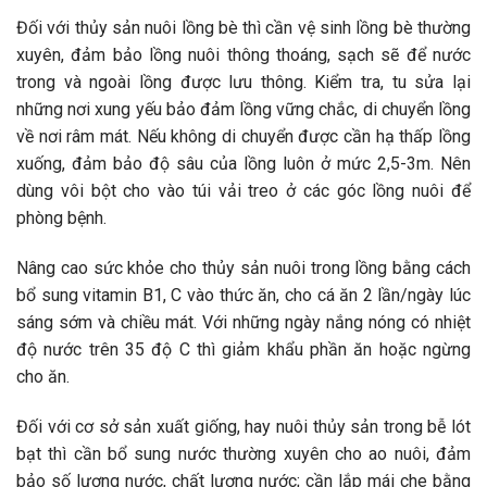
Đối với thủy sản nuôi lồng bè thì cần vệ sinh lồng bè thường
xuyên, đảm bảo lồng nuôi thông thoáng, sạch sẽ để nước
trong và ngoài lồng được lưu thông. Kiểm tra, tu sửa lại
những nơi xung yếu bảo đảm lồng vững chắc, di chuyển lồng
về nơi râm mát. Nếu không di chuyển được cần hạ thấp lồng
xuống, đảm bảo độ sâu của lồng luôn ở mức 2,5-3m. Nên
dùng vôi bột cho vào túi vải treo ở các góc lồng nuôi để
phòng bệnh.
Nâng cao sức khỏe cho thủy sản nuôi trong lồng bằng cách
bổ sung vitamin B1, C vào thức ăn, cho cá ăn 2 lần/ngày lúc
sáng sớm và chiều mát. Với những ngày nắng nóng có nhiệt
độ nước trên 35 độ C thì giảm khẩu phần ăn hoặc ngừng
cho ăn.
Đối với cơ sở sản xuất giống, hay nuôi thủy sản trong bễ lót
bạt thì cần bổ sung nước thường xuyên cho ao nuôi, đảm
bảo số lượng nước, chất lượng nước; cần lắp mái che bằng