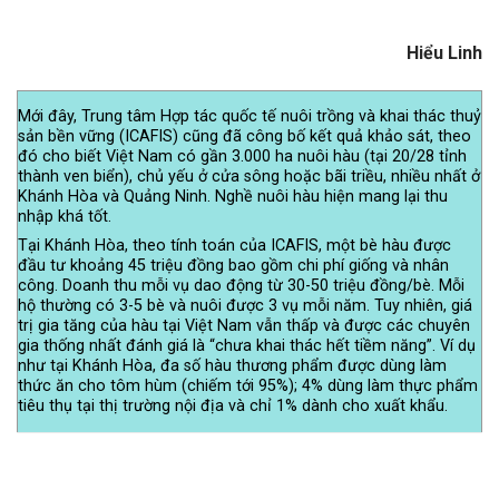
Hiểu Linh
Mới đây, Trung tâm Hợp tác quốc tế nuôi trồng và khai thác thuỷ
sản bền vững (ICAFIS) cũng đã công bố kết quả khảo sát, theo
đó cho biết Việt Nam có gần 3.000 ha nuôi hàu (tại 20/28 tỉnh
thành ven biển), chủ yếu ở cửa sông hoặc bãi triều, nhiều nhất ở
Khánh Hòa và Quảng Ninh. Nghề nuôi hàu hiện mang lại thu
nhập khá tốt.
Tại Khánh Hòa, theo tính toán của ICAFIS, một bè hàu được
đầu tư khoảng 45 triệu đồng bao gồm chi phí giống và nhân
công. Doanh thu mỗi vụ dao động từ 30-50 triệu đồng/bè. Mỗi
hộ thường có 3-5 bè và nuôi được 3 vụ mỗi năm. Tuy nhiên, giá
trị gia tăng của hàu tại Việt Nam vẫn thấp và được các chuyên
gia thống nhất đánh giá là “chưa khai thác hết tiềm năng”. Ví dụ
như tại Khánh Hòa, đa số hàu thương phẩm được dùng làm
thức ăn cho tôm hùm (chiếm tới 95%); 4% dùng làm thực phẩm
tiêu thụ tại thị trường nội địa và chỉ 1% dành cho xuất khẩu.