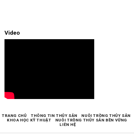
Video
TRANG CHỦ
THÔNG TIN THỦY SẢN
NUÔI TRỒNG THỦY SẢN
KHOA HỌC KỸ THUẬT
NUÔI TRỒNG THỦY SẢN BỀN VỮNG
LIÊN HỆ