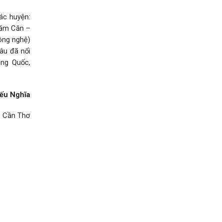
ác huyện:
Năm Căn –
ông nghệ)
âu đã nổi
ung Quốc,
iếu Nghĩa
 Cần Thơ