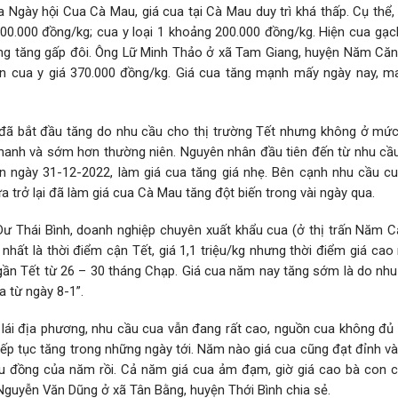
a Ngày hội Cua Cà Mau, giá cua tại Cà Mau duy trì khá thấp. Cụ thể
00.000 đồng/kg; cua y loại 1 khoảng 200.000 đồng/kg. Hiện cua gạc
ũng tăng gấp đôi. Ông Lữ Minh Thảo ở xã Tam Giang, huyện Năm Căn 
n cua y giá 370.000 đồng/kg. Giá cua tăng mạnh mấy ngày nay, ma
 đã bắt đầu tăng do nhu cầu cho thị trường Tết nhưng không ở mứ
hanh và sớm hơn thường niên. Nguyên nhân đầu tiên đến từ nhu cầ
n ngày 31-12-2022, làm giá cua tăng giá nhẹ. Bên cạnh nhu cầu cu
a trở lại đã làm giá cua Cà Mau tăng đột biến trong vài ngày qua.
ư Thái Bình, doanh nghiệp chuyên xuất khẩu cua (ở thị trấn Năm C
nhất là thời điểm cận Tết, giá 1,1 triệu/kg nhưng thời điểm giá ca
gần Tết từ 26 – 30 tháng Chạp. Giá cua năm nay tăng sớm là do nhu
 từ ngày 8-1”.
lái địa phương, nhu cầu cua vẫn đang rất cao, nguồn cua không đủ
ẽ tiếp tục tăng trong những ngày tới. Năm nào giá cua cũng đạt đỉnh 
iệu đồng của năm rồi. Cả năm giá cua ảm đạm, giờ giá cao bà con 
Nguyễn Văn Dũng ở xã Tân Bằng, huyện Thới Bình chia sẻ.