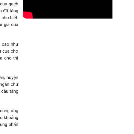
, cua gạch
h đã tăng
cho biết:
i giá cua
c cao như
u cua cho
a cho thị
ăn, huyện
o ngắn chứ
 cầu tăng
 cung ứng
vào khoảng
cũng phấn