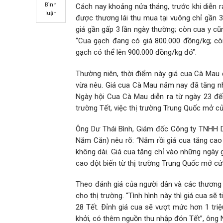
Bình
Cách nay khoảng nửa tháng, trước khi diễn r
luận
được thương lái thu mua tại vuông chỉ gần 3
giá gần gấp 3 lần ngày thường; còn cua y c
“Cua gạch đang có giá 800.000 đồng/kg; cò
gạch có thể lên 900.000 đồng/kg đó”.
Thường niên, thời điểm này giá cua Cà Mau
vừa nêu. Giá cua Cà Mau năm nay đã tăng n
Ngày hội Cua Cà Mau diễn ra từ ngày 23 đế
trường Tết, việc thị trường Trung Quốc mở cử
Ông Dư Thái Bình, Giám đốc Công ty TNHH D
Năm Căn) nêu rõ: “Năm rồi giá cua tăng cao 
không dài. Giá cua tăng chỉ vào những ngày 
cao đột biến từ thị trường Trung Quốc mở cửa
Theo đánh giá của người dân và các thương 
cho thị trường. “Tình hình này thì giá cua s
28 Tết. Ðỉnh giá cua sẽ vượt mức hơn 1 tr
khởi, có thêm nguồn thu nhập đón Tết”, ông 