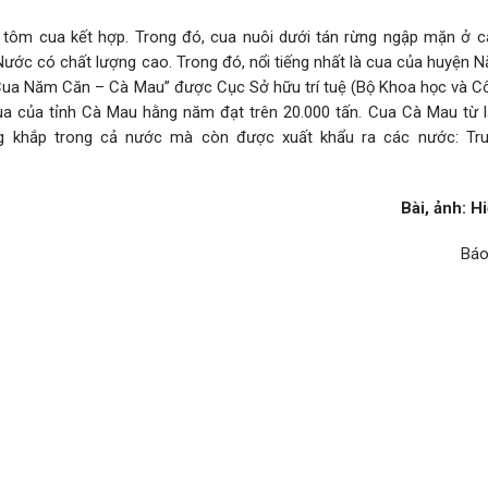
tôm cua kết hợp. Trong đó, cua nuôi dưới tán rừng ngập mặn ở c
ước có chất lượng cao. Trong đó, nổi tiếng nhất là cua của huyện 
“Cua Năm Căn – Cà Mau” được Cục Sở hữu trí tuệ (Bộ Khoa học và C
a của tỉnh Cà Mau hằng năm đạt trên 20.000 tấn. Cua Cà Mau từ l
ộng khắp trong cả nước mà còn được xuất khẩu ra các nước: Tr
Bài, ảnh: H
Báo