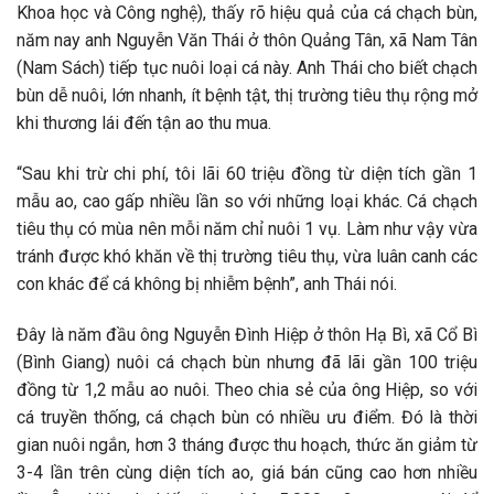
Khoa học và Công nghệ), thấy rõ hiệu quả của cá chạch bùn,
năm nay anh Nguyễn Văn Thái ở thôn Quảng Tân, xã Nam Tân
(Nam Sách) tiếp tục nuôi loại cá này. Anh Thái cho biết chạch
bùn dễ nuôi, lớn nhanh, ít bệnh tật, thị trường tiêu thụ rộng mở
khi thương lái đến tận ao thu mua.
“Sau khi trừ chi phí, tôi lãi 60 triệu đồng từ diện tích gần 1
mẫu ao, cao gấp nhiều lần so với những loại khác. Cá chạch
tiêu thụ có mùa nên mỗi năm chỉ nuôi 1 vụ. Làm như vậy vừa
tránh được khó khăn về thị trường tiêu thụ, vừa luân canh các
con khác để cá không bị nhiễm bệnh”, anh Thái nói.
Đây là năm đầu ông Nguyễn Đình Hiệp ở thôn Hạ Bì, xã Cổ Bì
(Bình Giang) nuôi cá chạch bùn nhưng đã lãi gần 100 triệu
đồng từ 1,2 mẫu ao nuôi. Theo chia sẻ của ông Hiệp, so với
cá truyền thống, cá chạch bùn có nhiều ưu điểm. Đó là thời
gian nuôi ngắn, hơn 3 tháng được thu hoạch, thức ăn giảm từ
3-4 lần trên cùng diện tích ao, giá bán cũng cao hơn nhiều