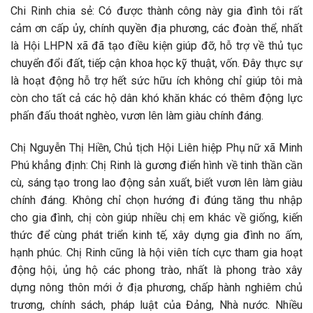
Chi Rinh chia sẻ: Có được thành công này gia đình tôi rất
cảm ơn cấp ủy, chính quyền địa phương, các đoàn thể, nhất
là Hội LHPN xã đã tạo điều kiện giúp đỡ, hỗ trợ về thủ tục
chuyển đổi đất, tiếp cận khoa học kỹ thuật, vốn. Đây thực sự
là hoạt động hỗ trợ hết sức hữu ích không chỉ giúp tôi mà
còn cho tất cả các hộ dân khó khăn khác có thêm động lực
phấn đấu thoát nghèo, vươn lên làm giàu chính đáng.
Chị Nguyễn Thị Hiền, Chủ tịch Hội Liên hiệp Phụ nữ xã Minh
Phú khẳng định: Chị Rinh là gương điển hình về tinh thần cần
cù, sáng tạo trong lao động sản xuất, biết vươn lên làm giàu
chính đáng. Không chỉ chọn hướng đi đúng tăng thu nhập
cho gia đình, chị còn giúp nhiều chị em khác về giống, kiến
thức để cùng phát triển kinh tế, xây dựng gia đình no ấm,
hạnh phúc. Chị Rinh cũng là hội viên tích cực tham gia hoạt
động hội, ủng hộ các phong trào, nhất là phong trào xây
dựng nông thôn mới ở địa phương, chấp hành nghiêm chủ
trương, chính sách, pháp luật của Đảng, Nhà nước. Nhiều