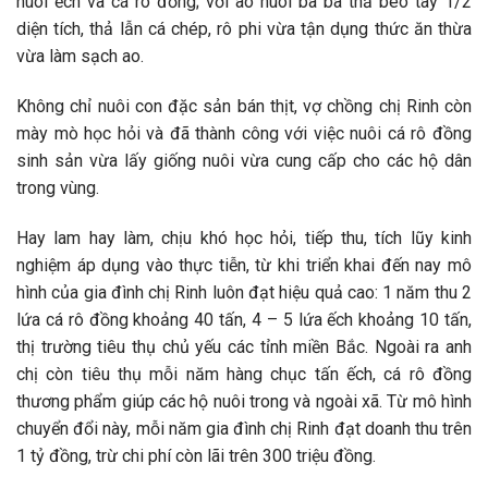
nuôi ếch và cá rô đồng; với ao nuôi ba ba thả bèo tây 1/2
diện tích, thả lẫn cá chép, rô phi vừa tận dụng thức ăn thừa
vừa làm sạch ao.
Không chỉ nuôi con đặc sản bán thịt, vợ chồng chị Rinh còn
mày mò học hỏi và đã thành công với việc nuôi cá rô đồng
sinh sản vừa lấy giống nuôi vừa cung cấp cho các hộ dân
trong vùng.
Hay lam hay làm, chịu khó học hỏi, tiếp thu, tích lũy kinh
nghiệm áp dụng vào thực tiễn, từ khi triển khai đến nay mô
hình của gia đình chị Rinh luôn đạt hiệu quả cao: 1 năm thu 2
lứa cá rô đồng khoảng 40 tấn, 4 – 5 lứa ếch khoảng 10 tấn,
thị trường tiêu thụ chủ yếu các tỉnh miền Bắc. Ngoài ra anh
chị còn tiêu thụ mỗi năm hàng chục tấn ếch, cá rô đồng
thương phẩm giúp các hộ nuôi trong và ngoài xã. Từ mô hình
chuyển đổi này, mỗi năm gia đình chị Rinh đạt doanh thu trên
1 tỷ đồng, trừ chi phí còn lãi trên 300 triệu đồng.