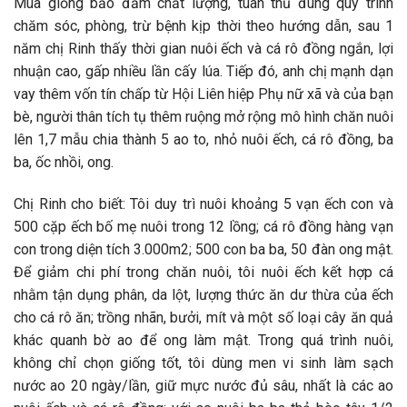
Mua giống bảo đảm chất lượng, tuân thủ đúng quy trình
chăm sóc, phòng, trừ bệnh kịp thời theo hướng dẫn, sau 1
năm chị Rinh thấy thời gian nuôi ếch và cá rô đồng ngắn, lợi
nhuận cao, gấp nhiều lần cấy lúa. Tiếp đó, anh chị mạnh dạn
vay thêm vốn tín chấp từ Hội Liên hiệp Phụ nữ xã và của bạn
bè, người thân tích tụ thêm ruộng mở rộng mô hình chăn nuôi
lên 1,7 mẫu chia thành 5 ao to, nhỏ nuôi ếch, cá rô đồng, ba
ba, ốc nhồi, ong.
Chị Rinh cho biết: Tôi duy trì nuôi khoảng 5 vạn ếch con và
500 cặp ếch bố mẹ nuôi trong 12 lồng; cá rô đồng hàng vạn
con trong diện tích 3.000m2; 500 con ba ba, 50 đàn ong mật.
Để giảm chi phí trong chăn nuôi, tôi nuôi ếch kết hợp cá
nhằm tận dụng phân, da lột, lượng thức ăn dư thừa của ếch
cho cá rô ăn; trồng nhãn, bưởi, mít và một số loại cây ăn quả
khác quanh bờ ao để ong làm mật. Trong quá trình nuôi,
không chỉ chọn giống tốt, tôi dùng men vi sinh làm sạch
nước ao 20 ngày/lần, giữ mực nước đủ sâu, nhất là các ao