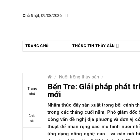
Skip
to
Chủ Nhật
, 09/08/2026
content
TRANG CHỦ
THÔNG TIN THỦY SẢN
/
Nuôi trồng thủy sản
/
Bến Tre: Giải pháp phát tr
Trang
mới
chủ
Nhằm thúc đẩy sản xuất trong bối cảnh thị 
trong các tháng cuối năm, Phó giám đốc S
Chia
công văn đề nghị địa phương và đơn vị có
sẻ
thuật để nhân rộng các mô hình nuôi nh
ứng dụng công nghệ cao… và các mô hình