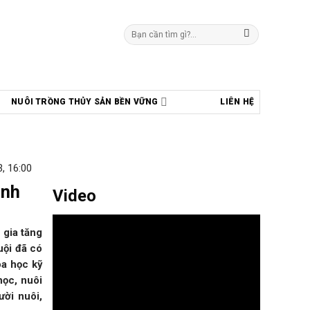
Tìm
kiếm:
NUÔI TRỒNG THỦY SẢN BỀN VỮNG
LIÊN HỆ
, 16:00
ình
Video
gia tăng
uội đã có
oa học kỹ
ọc, nuôi
ời nuôi,