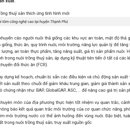
ản xuất.
i tôm công nghệ cao tại huyện Thạnh Phú
: khuyến cáo người nuôi thả giống các khu vực an toàn, mật độ thả g
iống, thức ăn, quy trình nuôi, môi trường, năng lực quản lý để tăng 
lượng, an toàn thực phẩm, tăng năng suất, giá trị sản phẩm nuôi. 
nh trong nuôi trồng thuỷ sản, áp dụng kỹ thuật tiên tiến ở tất cả các 
ố chuyển đổi thức ăn (FCR).
xây dựng kế hoạch, chuẩn bị sẵn các điều kiện và chủ động sản xuất 
ết sản xuất theo chuỗi để giảm khâu trung gian, giảm giá thành sản x
có chứng nhận như: BAP, GlobalGAP, ASC, … để nâng cao giá trị sản 
huyên môn của địa phương thực hiện tốt nhiệm vụ quan trắc, cản
 thông báo kết quả quan trắc môi trường của cơ quan chức năng; p
iễm môi trường nước có thể ảnh hưởng đến vùng nuôi. Đặc biệt, tua
 trong nuôi trồng thuỷ sản; truy xuất nguồn gốc.