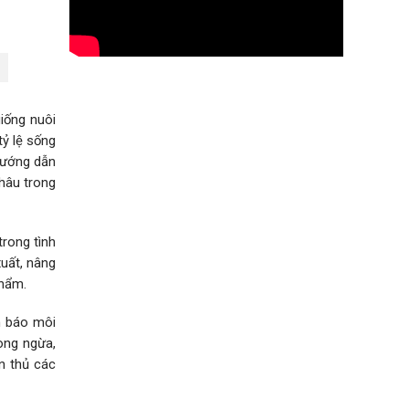
iống nuôi
tỷ lệ sống
Hướng dẫn
khâu trong
trong tình
uất, nâng
phẩm.
h báo môi
hòng ngừa,
̂n thủ các