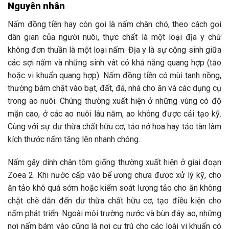
Nguyên nhân
Nấm đồng tiền hay còn gọi là nấm chân chó, theo cách gọi
dân gian của người nuôi, thực chất là một loại địa y chứ
không đơn thuần là một loại nấm. Địa y là sự cộng sinh giữa
các sợi nấm và những sinh vât có khả năng quang hợp (tảo
hoặc vi khuẩn quang hợp). Nấm đồng tiền có mùi tanh nồng,
thường bám chặt vào bạt, đất, đá, nhá cho ăn và các dụng cụ
trong ao nuôi. Chúng thường xuất hiện ở những vùng có độ
mặn cao, ở các ao nuôi lâu năm, ao không được cải tạo kỹ.
Cùng với sự dư thừa chất hữu cơ, tảo nở hoa hay tảo tàn làm
kích thước nấm tăng lên nhanh chóng.
Nấm gây dính chân tôm giống thường xuất hiện ở giai đoạn
Zoea 2. Khi nước cấp vào bể ương chưa được xử lý kỹ, cho
ăn tảo khô quá sớm hoặc kiểm soát lượng tảo cho ăn không
chặt chẽ dẫn đến dư thừa chất hữu cơ, tạo điều kiện cho
nấm phát triển. Ngoài môi trường nước và bùn đáy ao, những
nơi nấm bám vào cũng là nơi cư trú cho các loài vi khuẩn có