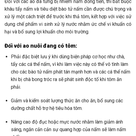
Đối với các ao đã từng bị nhiễm nấm đồng tiền, thì bắt buộc
khâu tẩy nấm và tiêu diệt bào tử nấm cần được chú trọng và
xử lý một cách triệt để trước khi thả tôm, kết hợp với việc sử
dụng chế phẩm vi sinh xử lý nước nhằm ức chế vi khuẩn có
hại và bổ sung lợi khuẩn cho môi trường.
Đối với ao nuôi đang có tôm:
Phải đặc biệt lưu ý khi dùng biện pháp cơ học như chà,
tẩy các cá thể nấm, vì khi làm việc này có thể vô tình làm
cho các bào tử nấm phát tán mạnh hơn và các cá thể nấm
khi bị chà bong tróc ra sẽ phát sinh độc tố khi tôm ăn
phải.
Giảm và kiểm soát lượng thức ăn cho ăn, bổ sung các
dưỡng chất hỗ trợ hệ tiêu hóa tôm.
Nâng cao độ đục hoặc mực nước nhằm làm giảm ánh
sáng, ngăn cản cản sự quang hợp của nấm sẽ làm nấm