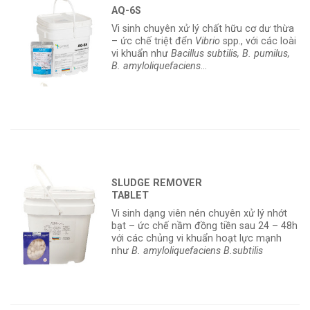
AQ-6S
Vi sinh chuyên xử lý chất hữu cơ dư thừa
– ức chế triệt đển
Vibrio
spp., với các loài
vi khuẩn như
Bacillus subtilis, B. pumilus,
B. amyloliquefaciens
…
SLUDGE REMOVER
TABLET
Vi sinh dạng viên nén chuyên xử lý nhớt
bạt – ức chế nầm đồng tiền sau 24 – 48h
với các chủng vi khuẩn hoạt lực mạnh
như
B. amyloliquefaciens B.subtilis