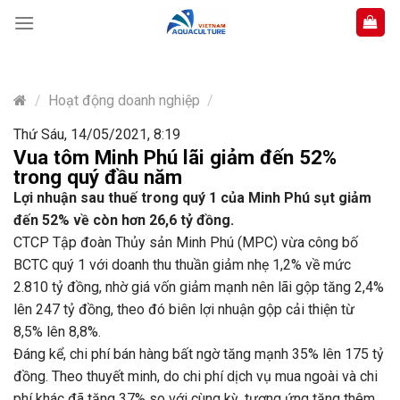
Skip
to
content
/
Hoạt động doanh nghiệp
/
Thứ Sáu, 14/05/2021, 8:19
Vua tôm Minh Phú lãi giảm đến 52%
trong quý đầu năm
Lợi nhuận sau thuế trong quý 1 của Minh Phú sụt giảm
đến 52% về còn hơn 26,6 tỷ đồng.
CTCP Tập đoàn Thủy sản Minh Phú (MPC) vừa công bố
BCTC quý 1 với doanh thu thuần giảm nhẹ 1,2% về mức
2.810 tỷ đồng, nhờ giá vốn giảm mạnh nên lãi gộp tăng 2,4%
lên 247 tỷ đồng, theo đó biên lợi nhuận gộp cải thiện từ
8,5% lên 8,8%.
Đáng kể, chi phí bán hàng bất ngờ tăng mạnh 35% lên 175 tỷ
đồng. Theo thuyết minh, do chi phí dịch vụ mua ngoài và chi
phí khác đã tăng 37% so với cùng kỳ, tương ứng tăng thêm