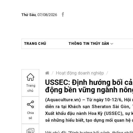
Skip
to
Thứ Sáu
, 07/08/2026
content
TRANG CHỦ
THÔNG TIN THỦY SẢN
/
Hoạt động doanh nghiệp
/
USSEC: Định hướng bối cả
Trang
động bền vững ngành nôn
chủ
(Aquaculture.vn) – Từ ngày 10-12/6, Hội 
diễn ra tại Khách sạn Sheraton Sài Gòn, 
Xuất khẩu đậu nành Hoa Kỳ (USSEC), sự k
Chia
sẻ
sẻ những hiểu biết, tạo dựng mối quan hệ 
Với chủ đề: “Định hướng bối cảnh, thống nhấ