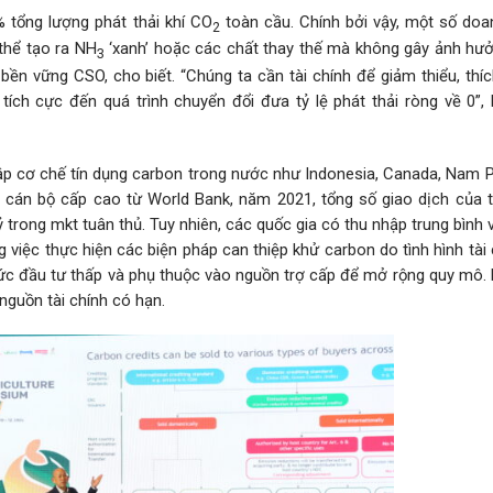
tổng lượng phát thải khí CO
toàn cầu. Chính bởi vậy, một số doa
2
thể tạo ra NH
‘xanh’ hoặc các chất thay thế mà không gây ảnh hưởn
3
bền vững CSO, cho biết. “Chúng ta cần tài chính để giảm thiểu, thí
tích cực đến quá trình chuyển đổi đưa tỷ lệ phát thải ròng về 0”, 
lập cơ chế tín dụng carbon trong nước như Indonesia, Canada, Nam P
án bộ cấp cao từ World Bank, năm 2021, tổng số giao dịch của t
ỷ trong mkt tuân thủ. Tuy nhiên, các quốc gia có thu nhập trung bình v
 việc thực hiện các biện pháp can thiệp khử carbon do tình hình tài
tức đầu tư thấp và phụ thuộc vào nguồn trợ cấp để mở rộng quy mô. 
 nguồn tài chính có hạn.