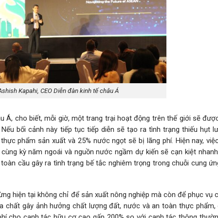
shish Kapahi, CEO Diễn đàn kinh tế châu Á
 Á, cho biết, mỗi giờ, một trang trại hoạt động trên thế giới sẽ đư
 Nếu bối cảnh này tiếp tục tiếp diễn sẽ tạo ra tình trạng thiếu hụt 
thực phẩm sản xuất và 25% nước ngọt sẽ bị lãng phí. Hiện nay, việ
 cùng kỳ năm ngoái và nguồn nước ngầm dự kiến sẽ cạn kiệt nhanh
i toàn cầu gây ra tình trạng bế tắc nghiêm trọng trong chuỗi cung ứn
ng hiện tại không chỉ để sản xuất nông nghiệp mà còn để phục vụ c
óa chất gây ảnh hưởng chất lượng đất, nước và an toàn thực phẩm,
 phí cho canh tác hữu cơ cao gấp 200% so với canh tác thông thường