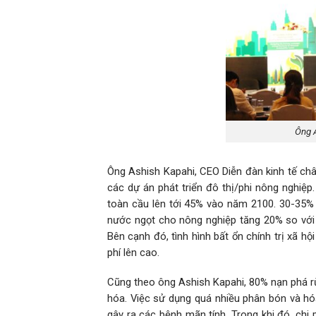
Ông A
Ông Ashish Kapahi, CEO Diễn đàn kinh tế châu
các dự án phát triển đô thị/phi nông nghiệp.
toàn cầu lên tới 45% vào năm 2100. 30-35% 
nước ngọt cho nông nghiệp tăng 20% so với
Bên cạnh đó, tình hình bất ổn chính trị xã hộ
phí lên cao.
Cũng theo ông Ashish Kapahi, 80% nạn phá rừ
hóa. Việc sử dụng quá nhiều phân bón và h
gây ra các bệnh mãn tính. Trong khi đó, chi