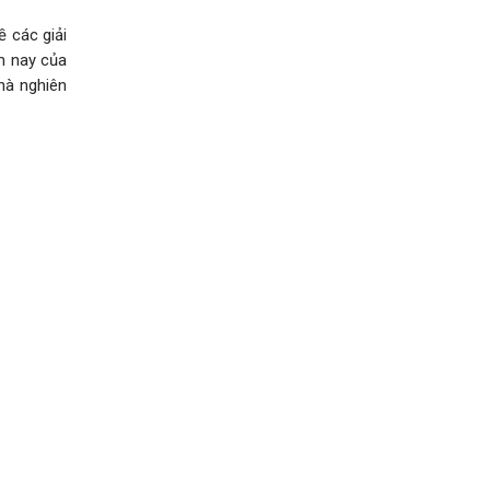
ề các giải
m nay của
hà nghiên