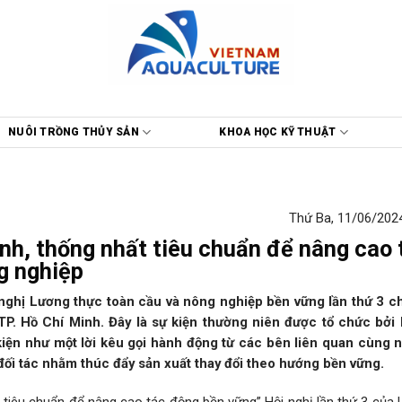
NUÔI TRỒNG THỦY SẢN
KHOA HỌC KỸ THUẬT
Thứ Ba, 11/06/2024
nh, thống nhất tiêu chuẩn để nâng cao 
g nghiệp
nghị Lương thực toàn cầu và nông nghiệp bền vững lần thứ 3 c
TP. Hồ Chí Minh. Đây là sự kiện thường niên được tổ chức bởi
iện như một lời kêu gọi hành động từ các bên liên quan cùng 
đối tác nhằm thúc đẩy sản xuất thay đổi theo hướng bền vững.
t tiêu chuẩn để nâng cao tác động bền vững” Hội nghị lần thứ 3 của