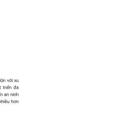
lộn với xu
 triển đa
n an ninh
 nhiều hơn