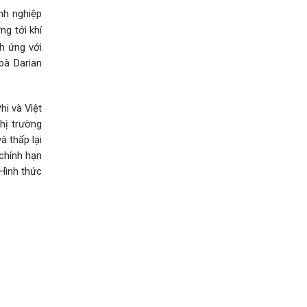
nh nghiệp
g tới khí
ch ứng với
bà Darian
hi và Việt
hị trường
à thấp lại
 chính hạn
Hình thức