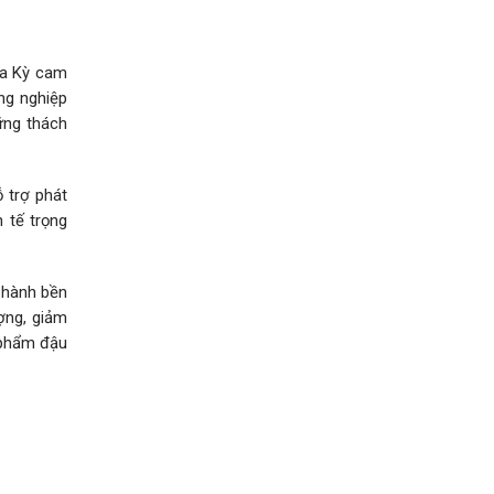
oa Kỳ cam
ng nghiệp
ững thách
 trợ phát
 tế trọng
 hành bền
ợng, giảm
 phẩm đậu