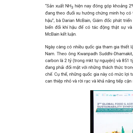
“Sản xuất NH
hiện nay đóng góp khoảng 2% 
3
đang theo đuổi xu hướng chứng minh họ có 
hậu”, bà Darian McBain, Giám đốc phát triển 
biến đổi khí hậu để có tác động thật sự và 
McBain kết luận.
Ngày càng có nhiều quốc gia tham gia thiết 
Nam. Theo ông Kwanpadh Suddhi-Dhamakit, c
carbon là 2 tỷ (trong mkt tự nguyện) và 851 t
đang phải đối mặt với những thách thức trong
chế. Cụ thể, những quốc gia này có mức lợi 
can thiệp nhỏ và rời rạc và khả năng tiếp cận