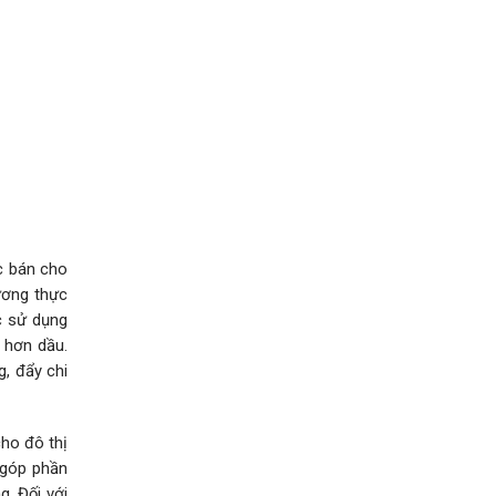
ợc bán cho
lương thực
c sử dụng
 hơn dầu.
g, đẩy chi
ho đô thị
 góp phần
. Đối với