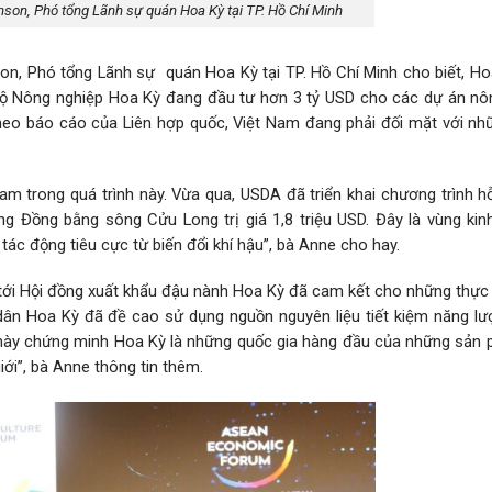
son, Phó tổng Lãnh sự quán Hoa Kỳ tại TP. Hồ Chí Minh
son, Phó tổng Lãnh sự quán Hoa Kỳ tại TP. Hồ Chí Minh cho biết, H
 Bộ Nông nghiệp Hoa Kỳ đang đầu tư hơn 3 tỷ USD cho các dự án nô
 Theo báo cáo của Liên hợp quốc, Việt Nam đang phải đối mặt với nh
m trong quá trình này. Vừa qua, USDA đã triển khai chương trình hỗ
ng Đồng bằng sông Cửu Long trị giá 1,8 triệu USD. Đây là vùng kinh
ác động tiêu cực từ biến đổi khí hậu”, bà Anne cho hay.
tới Hội đồng xuất khẩu đậu nành Hoa Kỳ đã cam kết cho những thực
ân Hoa Kỳ đã đề cao sử dụng nguồn nguyên liệu tiết kiệm năng lư
iều này chứng minh Hoa Kỳ là những quốc gia hàng đầu của những sản
ới”, bà Anne thông tin thêm.