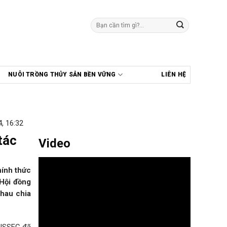
Tìm
kiếm:
NUÔI TRỒNG THỦY SẢN BỀN VỮNG
LIÊN HỆ
, 16:32
tác
Video
hính thức
 Hội đồng
nhau chia
 USSEC đã