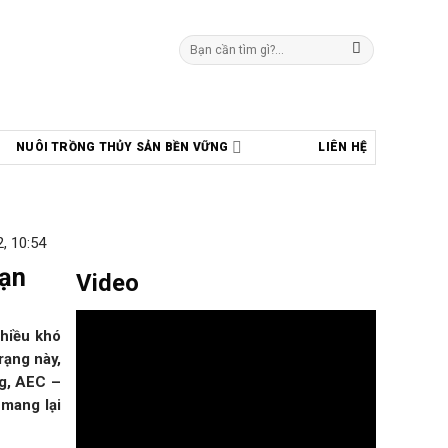
Tìm
kiếm:
NUÔI TRỒNG THỦY SẢN BỀN VỮNG
LIÊN HỆ
, 10:54
hạn
Video
nhiều khó
rạng này,
ng, AEC –
 mang lại