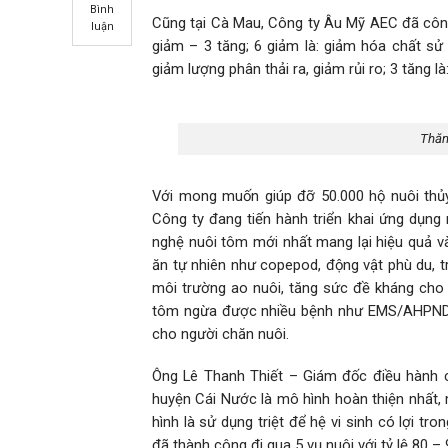
Bình
Cũng tại Cà Mau, Công ty Âu Mỹ AEC đã côn
luận
giảm – 3 tăng; 6 giảm là: giảm hóa chất sử 
giảm lượng phân thải ra, giảm rủi ro; 3 tăng là
Thăm
Với mong muốn giúp đỡ 50.000 hộ nuôi thủy 
Công ty đang tiến hành triển khai ứng dụn
nghệ nuôi tôm mới nhất mang lại hiệu quả và 
ăn tự nhiên như copepod, động vật phù du, tr
môi trường ao nuôi, tăng sức đề kháng cho
tôm ngừa được nhiều bệnh như EMS/AHPND (b
cho người chăn nuôi.
Ông Lê Thanh Thiết – Giám đốc điều hành c
huyện Cái Nước là mô hình hoàn thiện nhất, 
hình là sử dụng triệt để hệ vi sinh có lợi 
đã thành công đi qua 5 vụ nuôi với tỷ lệ 80 –