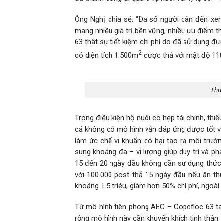
Ông Nghị chia sẻ: “Đa số người dân đến xem 
mang nhiều giá trị bền vững, nhiều ưu điểm t
63 thật sự tiết kiệm chi phí do đã sử dụng đư
2
có diện tích 1.500m
được thả với mật độ 1
Thu
Trong điều kiện hộ nuôi eo hẹp tài chính, thi
cả không có mô hình vẫn đáp ứng được tốt và
làm ức chế vi khuẩn có hại tạo ra môi trườ
sung khoáng đa – vi lượng giúp duy trì và p
15 đến 20 ngày đầu không cần sử dụng thức ă
với 100.000 post thả 15 ngày đầu nếu ăn thứ
khoảng 1.5 triệu, giảm hơn 50% chi phí, ngoài
Từ mô hình tiên phong AEC – Copefloc 63 tạ
rộng mô hình này cần khuyến khích tinh thần