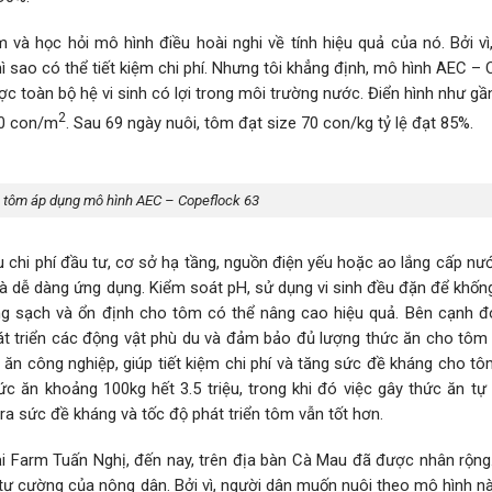
và học hỏi mô hình điều hoài nghi về tính hiệu quả của nó. Bởi vì
hì sao có thể tiết kiệm chi phí. Nhưng tôi khẳng định, mô hình AEC –
ợc toàn bộ hệ vi sinh có lợi trong môi trường nước. Điển hình như gầ
2
10 con/m
. Sau 69 ngày nuôi, tôm đạt size 70 con/kg tỷ lệ đạt 85%.
 tôm áp dụng mô hình AEC – Copeflock 63
ếu chi phí đầu tư, cơ sở hạ tầng, nguồn điện yếu hoặc ao lắng cấp nư
 dễ dàng ứng dụng. Kiểm soát pH, sử dụng vi sinh đều đặn để khống
ng sạch và ổn định cho tôm có thể nâng cao hiệu quả. Bên cạnh đó
hát triển các động vật phù du và đảm bảo đủ lượng thức ăn cho tôm 
n công nghiệp, giúp tiết kiệm chi phí và tăng sức đề kháng cho tôm
c ăn khoảng 100kg hết 3.5 triệu, trong khi đó việc gây thức ăn tự 
 ra sức đề kháng và tốc độ phát triển tôm vẫn tốt hơn.
i Farm Tuấn Nghị, đến nay, trên địa bàn Cà Mau đã được nhân rộng
 tự cường của nông dân. Bởi vì, người dân muốn nuôi theo mô hình n