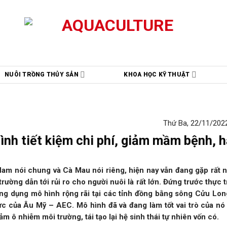
NUÔI TRỒNG THỦY SẢN
KHOA HỌC KỸ THUẬT
Thứ Ba, 22/11/2022
ình tiết kiệm chi phí, giảm mầm bệnh, 
am nói chung và Cà Mau nói riêng, hiện nay vẫn đang gặp rất 
rường dẫn tới rủi ro cho người nuôi là rất lớn. Đứng trước thực t
ứng dụng mô hình rộng rãi tại các tỉnh đồng bằng sông Cửu Lo
c của Âu Mỹ – AEC. Mô hình đã và đang làm tốt vai trò của nó
m ô nhiễm môi trường, tái tạo lại hệ sinh thái tự nhiên vốn có.