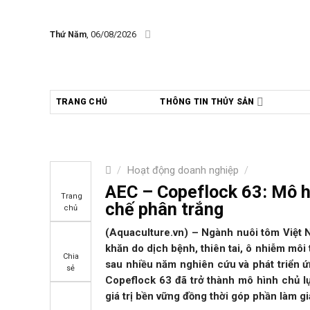
Skip
to
Thứ Năm
, 06/08/2026
content
TRANG CHỦ
THÔNG TIN THỦY SẢN
/
Hoạt động doanh nghiệp
/
AEC – Copeflock 63: Mô h
Trang
chế phân trắng
chủ
(Aquaculture.vn) – Ngành nuôi tôm Việt N
khăn do dịch bệnh, thiên tai, ô nhiễm môi t
Chia
sau nhiều năm nghiên cứu và phát triển 
sẻ
Copeflock 63 đã trở thành mô hình chủ lự
giá trị bền vững đồng thời góp phần làm giả