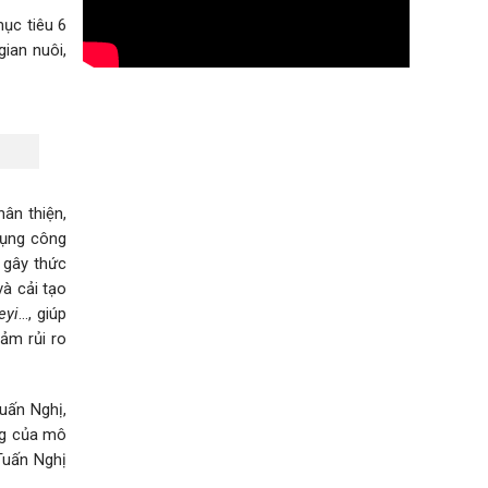
ục tiêu 6
ian nuôi,
ân thiện,
dụng công
ể gây thức
và cải tạo
eyi
…, giúp
ảm rủi ro
uấn Nghị,
ng của mô
Tuấn Nghị