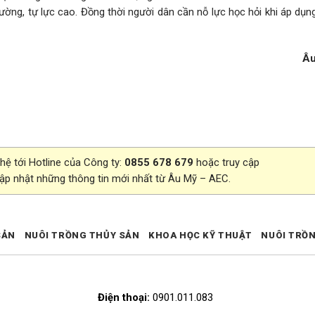
cường, tự lực cao. Đồng thời người dân cần nỗ lực học hỏi khi áp dụ
Âu
 hệ tới Hotline của Công ty:
0855 678 679
hoặc truy cập
cập nhật những thông tin mới nhất từ Âu Mỹ – AEC.
SẢN
NUÔI TRỒNG THỦY SẢN
KHOA HỌC KỸ THUẬT
NUÔI TRỒ
Điện thoại:
0901.011.083