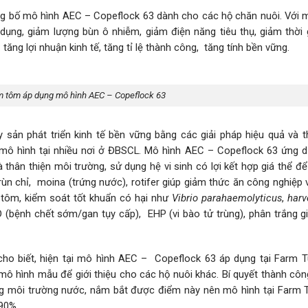
g bố mô hình AEC – Copeflock 63 dành cho các hộ chăn nuôi. Với m
dụng, giảm lượng bùn ô nhiễm, giảm điện năng tiêu thụ, giảm thời g
: tăng lợi nhuận kinh tế, tăng tỉ lệ thành công, tăng tính bền vững.
 tôm áp dụng mô hình AEC – Copeflock 63
sản phát triển kinh tế bền vững bằng các giải pháp hiệu quả và th
g mô hình tại nhiều nơi ở ĐBSCL. Mô hình AEC – Copeflock 63 ứng 
thân thiện môi trường, sử dụng hệ vi sinh có lợi kết hợp giá thể đ
ùn chỉ, moina (trứng nước), rotifer giúp giảm thức ăn công nghiệp 
 tôm, kiểm soát tốt khuẩn có hại như
Vibrio parahaemolyticus
,
harv
ệnh chết sớm/gan tụy cấp), EHP (vi bào tử trùng), phân trắng gi
ho biết, hiện tại mô hình AEC – Copeflock 63 áp dụng tại Farm T
mô hình mẫu để giới thiệu cho các hộ nuôi khác. Bí quyết thành cô
trong môi trường nước, nắm bắt được điểm này nên mô hình tại Farm 
 90%.