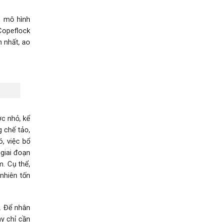
, mô hình
 Copeflock
n nhất, ao
ớc nhỏ, kể
 chế tảo,
, việc bổ
giai đoạn
. Cụ thể,
nhiên tốn
. Để nhân
ày chỉ cần