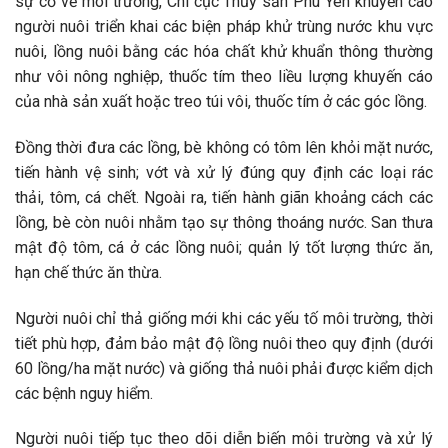
sự cố về môi trường, Chi cục Thủy sản Phú Yên khuyến cáo
người nuôi triển khai các biện pháp khử trùng nước khu vực
nuôi, lồng nuôi bằng các hóa chất khử khuẩn thông thường
như vôi nông nghiệp, thuốc tím theo liều lượng khuyến cáo
của nhà sản xuất hoặc treo túi vôi, thuốc tím ở các góc lồng.
Đồng thời đưa các lồng, bè không có tôm lên khỏi mặt nước,
tiến hành vệ sinh; vớt và xử lý đúng quy định các loại rác
thải, tôm, cá chết. Ngoài ra, tiến hành giãn khoảng cách các
lồng, bè còn nuôi nhằm tạo sự thông thoáng nước. San thưa
mật độ tôm, cá ở các lồng nuôi; quản lý tốt lượng thức ăn,
hạn chế thức ăn thừa.
Người nuôi chỉ thả giống mới khi các yếu tố môi trường, thời
tiết phù hợp, đảm bảo mật độ lồng nuôi theo quy định (dưới
60 lồng/ha mặt nước) và giống thả nuôi phải được kiểm dịch
các bệnh nguy hiểm.
Người nuôi tiếp tục theo dõi diễn biến môi trường và xử lý