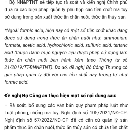
– Bộ NN&PTNT sẽ tiếp tục rà soát và kiến nghị Chính phủ
đưa ra các biện pháp quản lý phù hợp các tiền chất ma túy
sử dụng trong sản xuất thức ăn chăn nuôi, thức ăn thủy sản.
*
Ngoài formic acid, hiện nay có một số tiền chất khác đang
được sử dụng trong thức ăn chăn nuôi như: ammonium
formate, acetic acid, hydrochloric acid, sulfuric acid, tartaric
acid (thuộc Danh mục nguyên liệu được phép sử dụng làm
thức ăn chăn nuôi ban hành kèm theo Thông tư số
21/2019/TT-BNNPTNT). Do đó, đề nghị Bộ Công Thương có
giải pháp quản lý đối với các tiền chất này tương tự như
formic acid.
Đề nghị Bộ Công an thực hiện một số nội dung sau:
– Rà soát, bổ sung các văn bản quy phạm pháp luật như
Luật phòng, chống ma túy; Nghị định số 105/2021/NĐ-CP;
Nghị định số 57/2022/NĐ-CP để có căn cứ quản lý sản
phẩm thức ăn chăn nuôi, thức ăn thủy sản có chứa tiền chất