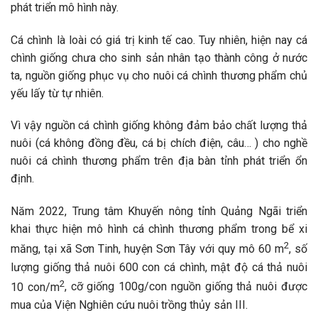
phát triển mô hình này.
Cá chình là loài có giá trị kinh tế cao. Tuy nhiên, hiện nay cá
chình giống chưa cho sinh sản nhân tạo thành công ở nước
ta, nguồn giống phục vụ cho nuôi cá chình thương phẩm chủ
yếu lấy từ tự nhiên.
Vì vậy nguồn cá chình giống không đảm bảo chất lượng thả
nuôi (cá không đồng đều, cá bị chích điện, câu… ) cho nghề
nuôi cá chình thương phẩm trên địa bàn tỉnh phát triển ổn
định.
Năm 2022, Trung tâm Khuyến nông tỉnh Quảng Ngãi triển
khai thực hiện mô hình cá chình thương phẩm trong bể xi
2
măng, tại xã Sơn Tinh, huyện Sơn Tây với quy mô 60 m
, số
lượng giống thả nuôi 600 con cá chình, mật độ cá thả nuôi
2
10 con/m
, cỡ giống 100g/con nguồn giống thả nuôi được
mua của Viện Nghiên cứu nuôi trồng thủy sản III.