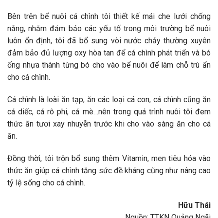
Bên trên bể nuôi cá chình tôi thiết kế mái che lưới chống
nắng, nhằm đảm bảo các yếu tố trong môi trường bể nuôi
luôn ổn định, tôi đã bổ sung vòi nước chảy thường xuyên
đảm bảo đủ lượng oxy hòa tan để cá chình phát triển và bó
ống nhựa thành từng bó cho vào bể nuôi để làm chỗ trú ẩn
cho cá chình.
Cá chình là loài ăn tạp, ăn các loại cá con, cá chình cũng ăn
cá diếc, cá rô phi, cá mè…nên trong quá trình nuôi tôi đem
thức ăn tươi xay nhuyễn trước khi cho vào sàng ăn cho cá
ăn.
Đồng thời, tôi trộn bổ sung thêm Vitamin, men tiêu hóa vào
thức ăn giúp cá chình tăng sức đề kháng cũng như nâng cao
tỷ lệ sống cho cá chình.
Hữu Thái
Nguồn:
TTKN Quảng Ngãi