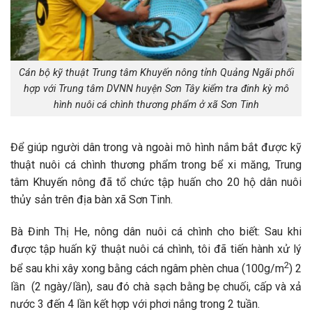
Cán bộ kỹ thuật Trung tâm Khuyến nông tỉnh Quảng Ngãi phối
hợp với Trung tâm DVNN huyện Sơn Tây kiểm tra đinh kỳ mô
hình nuôi cá chình thương phẩm ở xã Sơn Tinh
Để giúp người dân trong và ngoài mô hình nắm bắt được kỹ
thuật nuôi cá chình thương phẩm trong bể xi măng, Trung
tâm Khuyến nông đã tổ chức tập huấn cho 20 hộ dân nuôi
thủy sản trên địa bàn xã Sơn Tinh.
Bà Đinh Thị He, nông dân nuôi cá chình cho biết: Sau khi
được tập huấn kỹ thuật nuôi cá chình, tôi đã tiến hành xử lý
2
bể sau khi xây xong bằng cách ngâm phèn chua (100g/m
) 2
lần (2 ngày/lần), sau đó chà sạch bằng bẹ chuối, cấp và xả
nước 3 đến 4 lần kết hợp với phơi nắng trong 2 tuần.