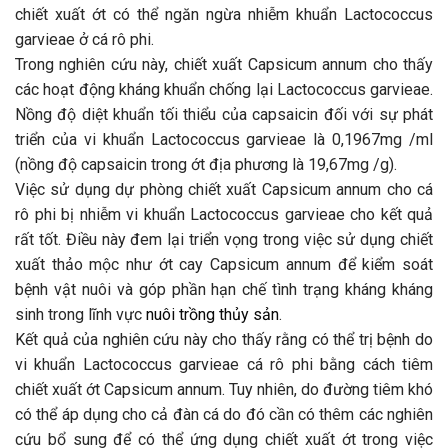
chiết xuất ớt có thể ngăn ngừa nhiễm khuẩn Lactococcus
garvieae ở cá rô phi.
Trong nghiên cứu này, chiết xuất Capsicum annum cho thấy
các hoạt động kháng khuẩn chống lại Lactococcus garvieae.
Nồng độ diệt khuẩn tối thiểu của capsaicin đối với sự phát
triển của vi khuẩn Lactococcus garvieae là 0,1967mg /ml
(nồng độ capsaicin trong ớt địa phương là 19,67mg /g).
Việc sử dụng dự phòng chiết xuất Capsicum annum cho cá
rô phi bị nhiễm vi khuẩn Lactococcus garvieae cho kết quả
rất tốt. Điều này đem lại triển vọng trong việc sử dụng chiết
xuất thảo mộc như ớt cay Capsicum annum để kiểm soát
bệnh vật nuôi và góp phần hạn chế tình trạng kháng kháng
sinh trong lĩnh vực
nuôi trồng thủy sản
.
Kết quả của nghiên cứu này cho thấy rằng có thể trị bệnh do
vi khuẩn Lactococcus garvieae cá rô phi bằng cách tiêm
chiết xuất ớt Capsicum annum. Tuy nhiên, do đường tiêm khó
có thể áp dụng cho cả đàn cá do đó cần có thêm các nghiên
cứu bổ sung để có thể ứng dụng chiết xuất ớt trong việc