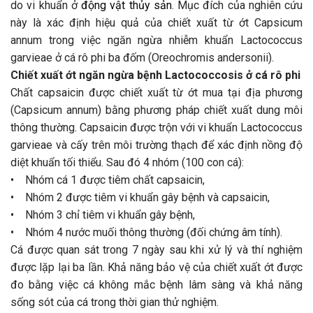
do vi khuẩn ở
động vật thủy sản
. Mục đích của nghiên cứu
này là xác định hiệu quả của chiết xuất từ ớt Capsicum
annum trong việc ngăn ngừa nhiễm khuẩn Lactococcus
garvieae ở cá rô phi ba đốm (Oreochromis andersonii).
Chiết xuất ớt ngăn ngừa bệnh Lactococcosis ở cá rô phi
Chất capsaicin được chiết xuất từ ớt mua tại địa phương
(Capsicum annum) bằng phương pháp chiết xuất dung môi
thông thường. Capsaicin được trộn với vi khuẩn Lactococcus
garvieae và cấy trên môi trường thạch để xác định nồng độ
diệt khuẩn tối thiểu. Sau đó 4 nhóm (100 con cá):
• Nhóm cá 1 được tiêm chất capsaicin,
• Nhóm 2 được tiêm vi khuẩn gây bệnh và capsaicin,
• Nhóm 3 chỉ tiêm vi khuẩn gây bệnh,
• Nhóm 4 nước muối thông thường (đối chứng âm tính).
Cá được quan sát trong 7 ngày sau khi xử lý và thí nghiệm
được lặp lại ba lần. Khả năng bảo vệ của chiết xuất ớt được
đo bằng việc cá không mắc bệnh lâm sàng và khả năng
sống sót của cá trong thời gian thử nghiệm.