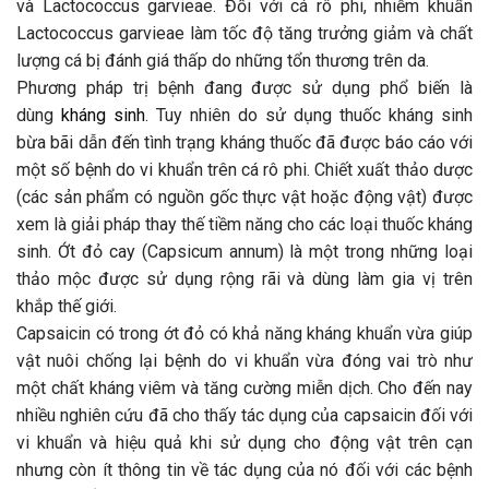
và Lactococcus garvieae. Đối với cá rô phi, nhiễm khuẩn
Lactococcus garvieae làm tốc độ tăng trưởng giảm và chất
lượng cá bị đánh giá thấp do những tổn thương trên da.
Phương pháp trị bệnh đang được sử dụng phổ biến là
dùng
kháng sinh
. Tuy nhiên do sử dụng thuốc kháng sinh
bừa bãi dẫn đến tình trạng kháng thuốc đã được báo cáo với
một số bệnh do vi khuẩn trên cá rô phi. Chiết xuất thảo dược
(các sản phẩm có nguồn gốc thực vật hoặc động vật) được
xem là giải pháp thay thế tiềm năng cho các loại thuốc kháng
sinh. Ớt đỏ cay (Capsicum annum) là một trong những loại
thảo mộc được sử dụng rộng rãi và dùng làm gia vị trên
khắp thế giới.
Capsaicin có trong ớt đỏ có khả năng kháng khuẩn vừa giúp
vật nuôi chống lại bệnh do vi khuẩn vừa đóng vai trò như
một chất kháng viêm và tăng cường miễn dịch. Cho đến nay
nhiều nghiên cứu đã cho thấy tác dụng của capsaicin đối với
vi khuẩn và hiệu quả khi sử dụng cho động vật trên cạn
nhưng còn ít thông tin về tác dụng của nó đối với các bệnh