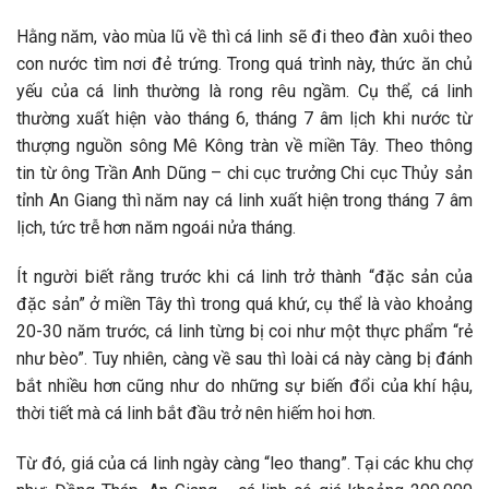
Hằng năm, vào mùa lũ về thì cá linh sẽ đi theo đàn xuôi theo
con nước tìm nơi đẻ trứng. Trong quá trình này, thức ăn chủ
yếu của cá linh thường là rong rêu ngầm. Cụ thể, cá linh
thường xuất hiện vào tháng 6, tháng 7 âm lịch khi nước từ
thượng nguồn sông Mê Kông tràn về miền Tây. Theo thông
tin từ ông Trần Anh Dũng – chi cục trưởng Chi cục Thủy sản
tỉnh An Giang thì năm nay cá linh xuất hiện trong tháng 7 âm
lịch, tức trễ hơn năm ngoái nửa tháng.
Ít người biết rằng trước khi cá linh trở thành “đặc sản của
đặc sản” ở miền Tây thì trong quá khứ, cụ thể là vào khoảng
20-30 năm trước, cá linh từng bị coi như một thực phẩm “rẻ
như bèo”. Tuy nhiên, càng về sau thì loài cá này càng bị đánh
bắt nhiều hơn cũng như do những sự biến đổi của khí hậu,
thời tiết mà cá linh bắt đầu trở nên hiếm hoi hơn.
Từ đó, giá của cá linh ngày càng “leo thang”. Tại các khu chợ