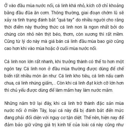
Ở vào đầu mùa nước nổi, cá linh khá nhỏ, kích cỡ chỉ khoảng
bằng đầu đũa ăn cơm. Thông thường, giai đoạn chớm lũ sẽ
xảy ra tình trạng đánh bắt “quá tay” do nhiều người cho rằng
thời điểm này thưởng thức cá linh non là ngon nhất bởi do
chúng còn nhỏ nên thịt béo, thơm, còn xương thì rất mềm.
Cũng từ lý do này mà giá bán cá linh đầu mùa bao giờ cũng
cao hơn khi vào mùa hoặc ở cuối mùa nước nổi.
Cá linh non lớn rất nhanh, khi trưởng thành có thể to hơn một
ngón tay. Cá linh non ở đầu mùa thường được dùng để chế
biến rất nhiều món ăn như: Cá linh kho tiêu, cá linh nấu canh
chua, cá linh nhúng giấm,… Còn khi cá linh đạt kích cỡ lớn hơn
thì chủ yếu được dùng để làm mắm hay làm nước mắm.
Những năm trở lại đây, khi cá linh trở thành đặc sản mùa
nước nổi ở miền Tây, loại cá này đã bị đánh bắt đến mức
đang phải đối diện với nguy cơ tận diệt. Thế nên, hiện nay để
đảm bảo giữ vững giá trị kinh tế của loài cá này cũng như