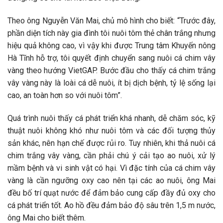
Theo ông Nguyễn Văn Mai, chủ mô hình cho biết: “Trước đây,
phần diện tích này gia đình tôi nuôi tôm thẻ chân trắng nhưng
hiệu quả không cao, vì vậy khi được Trung tâm Khuyến nông
Hà Tĩnh hỗ trợ, tôi quyết định chuyển sang nuôi cá chim vây
vàng theo hướng VietGAP. Bước đầu cho thấy cá chim trắng
vây vàng này là loài cá dễ nuôi, ít bị dịch bệnh, tỷ lệ sống lại
cao, an toàn hơn so với nuôi tôm”.
Quá trình nuôi thấy cá phát triển khá nhanh, dễ chăm sóc, kỹ
thuật nuôi không khó như nuôi tôm và các đối tượng thủy
sản khác, nên hạn chế được rủi ro. Tuy nhiên, khi thả nuôi cá
chim trắng vây vàng, cần phải chú ý cải tạo ao nuôi, xử lý
mầm bệnh và vi sinh vật có hại. Vì đặc tính của cá chim vây
vàng là cần ngưỡng oxy cao nên tại các ao nuôi, ông Mai
đều bố trí quạt nước để đảm bảo cung cấp đầy đủ oxy cho
cá phát triển tốt. Ao hồ đều đảm bảo độ sâu trên 1,5 m nước,
ông Mai cho biết thêm.