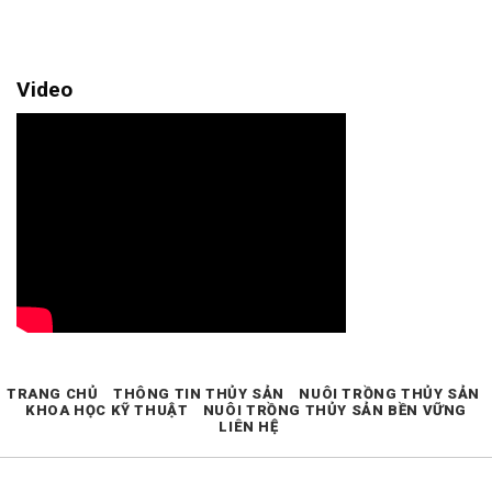
Video
TRANG CHỦ
THÔNG TIN THỦY SẢN
NUÔI TRỒNG THỦY SẢN
KHOA HỌC KỸ THUẬT
NUÔI TRỒNG THỦY SẢN BỀN VỮNG
LIÊN HỆ