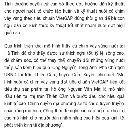
Tĩnh thường xuyên cử cán bộ theo dõi, hướng dẫn kỹ thuật
cho người nuôi, tổ chức tập huấn về kỹ thuật nuôi cá chim
vây vàng theo tiêu chuẩn VietGAP đúng thời gian để bà con
ngư dân có kiến thức kỹ thuật tốt nhất nhằm nuôi đạt hiệu
quả cao.
Quá trình triển khai mô hình thấy cá chim vây vàng nuôi tại
Hà Tĩnh đã cho thấy được sự thích nghi tốt, tỷ lệ sống cao,
dễ chăm sóc, có thể thay thế, chuyển đổi những vùng nuôi
thủy sản kém hiệu quả. Ông Nguyễn Tông Anh, Phó Chủ tịch
UBND thị trấn Thiên Cầm, huyện Cẩm Xuyên cho biết: “Mô
hình nuôi cá chim vây vàng đạt tiêu chuẩn VietGAP liên kết
tiêu thụ sản phẩm tại hộ ông Nguyễn Văn Mai là mô hình
đầu tiên tại thị trấn Thiên Cầm và bước đầu cho hiệu quả
kinh tế cao. Chính quyền địa phương sẽ tổ chức tuyên truyền,
nhân rộng mô hình, đồng thời đề nghị các cấp tiếp tục hỗ trợ
các mô hình cho người dân nhằm nâng cao hiệu quả kinh tế,
phát triển kinh tế địa phương”.