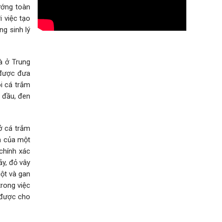
hướng toàn
 việc tạo
ng sinh lý
là ở Trung
 được đưa
ôi cá trắm
n đầu, đen
ở cá trắm
ện của một
chính xác
ảy, đỏ vây
uột và gan
trong việc
n được cho