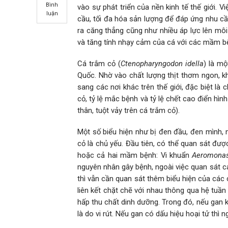
Bình
vào sự phát triển của nền kinh tế thế giới. 
luận
cầu, tối đa hóa sản lượng để đáp ứng nhu cầ
ra căng thẳng cũng như nhiều áp lực lên môi
và tăng tính nhạy cảm của cá với các mầm b
Cá trắm cỏ (
Ctenopharyngodon idella
) là mộ
Quốc. Nhờ vào chất lượng thịt thơm ngon, kh
sang các nơi khác trên thế giới, đặc biệt là
cỏ, tỷ lệ mắc bệnh và tỷ lệ chết cao điển hình
thân, tuột vảy trên cá trắm cỏ).
Một số biểu hiện như bị đen đầu, đen mình, 
cỏ là chủ yếu. Đầu tiên, có thể quan sát đượ
hoặc cả hai mầm bệnh: Vi khuẩn
Aeromona
nguyên nhân gây bệnh, ngoài việc quan sát cá
thì vẫn cần quan sát thêm biểu hiện của các 
liên kết chặt chẽ với nhau thông qua hệ tuần
hấp thu chất dinh dưỡng. Trong đó, nếu gan 
là do vi rút. Nếu gan có dấu hiệu hoại tử thì