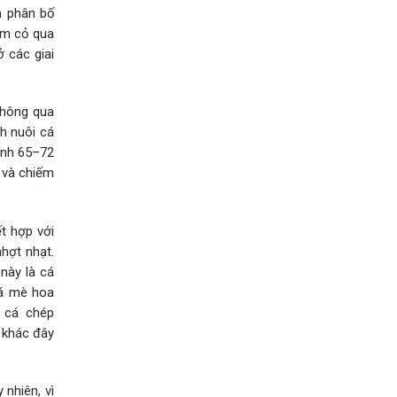
m phân bố
ắm cỏ qua
ở các giai
thông qua
h nuôi cá
ính 65–72
h và chiếm
t hợp với
hợt nhạt.
 này là cá
cá mè hoa
 cá chép
h khác đây
nhiên, vì