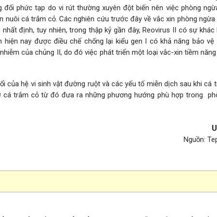
g đối phức tạp do vi rút thường xuyên đột biến nên việc phòng ngừ
n nuôi cá trắm cỏ. Các nghiên cứu trước đây về vắc xin phòng ngừa
nhất định, tuy nhiên, trong thập kỷ gần đây, Reovirus II có sự khác
in hiện nay được điều chế chống lại kiểu gen I có khả năng bảo vệ
nhiễm của chủng II, do đó việc phát triển một loại vắc-xin tiềm năng
ổi của hệ vi sinh vật đường ruột và các yếu tố miễn dịch sau khi cá 
ở cá trắm cỏ từ đó đưa ra những phương hướng phù hợp trong phò
U
Nguồn: Te