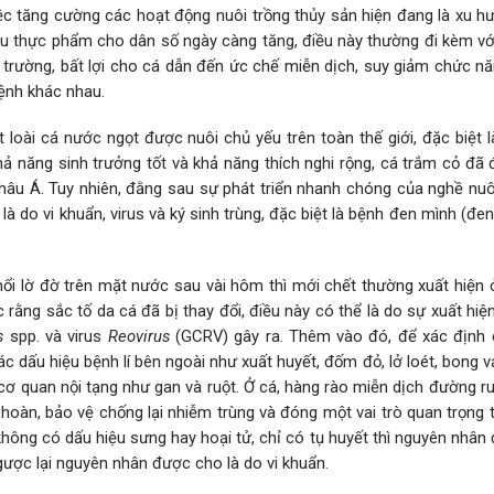
Việc tăng cường các hoạt động nuôi trồng thủy sản hiện đang là xu 
u thực phẩm cho dân số ngày càng tăng, điều này thường đi kèm với
 trường, bất lợi cho cá dẫn đến ức chế miễn dịch, suy giảm chức nă
ệnh khác nhau.
t loài cá nước ngọt được nuôi chủ yếu trên toàn thế giới, đặc biệt 
ả năng sinh trưởng tốt và khả năng thích nghi rộng, cá trắm cỏ đã
 châu Á. Tuy nhiên, đằng sau sự phát triển nhanh chóng của nghề nu
 là do vi khuẩn, virus và ký sinh trùng, đặc biệt là bệnh đen mình (đe
nổi lờ đờ trên mặt nước sau vài hôm thì mới chết thường xuất hiện 
c rằng sắc tố da cá đã bị thay đổi, điều này có thể là do sự xuất hi
s
spp. và virus
Reovirus
(GCRV) gây ra. Thêm vào đó, để xác định 
c dấu hiệu bệnh lí bên ngoài như xuất huyết, đốm đỏ, lở loét, bong v
cơ quan nội tạng như gan và ruột. Ở cá, hàng rào miễn dịch đường r
 hoàn, bảo vệ chống lại nhiễm trùng và đóng một vai trò quan trọng 
không có dấu hiệu sưng hay hoại tử, chỉ có tụ huyết thì nguyên nhâ
 ngược lại nguyên nhân được cho là do vi khuẩn.