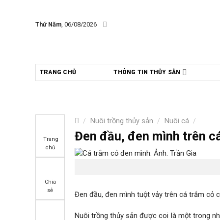
Skip
to
Thứ Năm
, 06/08/2026
content
TRANG CHỦ
THÔNG TIN THỦY SẢN
/
Nuôi trồng thủy sản
/
Nuôi cá
/
Đen đầu, đen mình trên c
Trang
chủ
Chia
sẻ
Đen đầu, đen mình tuột vảy trên cá trắm cỏ c
Nuôi trồng thủy sản được coi là một trong 