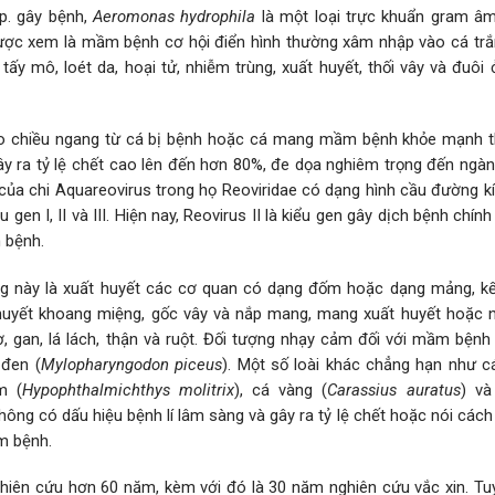
p. gây bệnh,
Aeromonas hydrophila
là một loại trực khuẩn gram â
 được xem là mầm bệnh cơ hội điển hình thường xâm nhập vào cá tr
y mô, loét da, hoại tử, nhiễm trùng, xuất huyết, thối vây và đuôi 
heo chiều ngang từ cá bị bệnh hoặc cá mang mầm bệnh khỏe mạnh 
ây ra tỷ lệ chết cao lên đến hơn 80%, đe dọa nghiêm trọng đến ngàn
của chi Aquareovirus trong họ Reoviridae có dạng hình cầu đường k
gen I, II và III. Hiện nay, Reovirus II là kiểu gen gây dịch bệnh chín
 bệnh.
g này là xuất huyết các cơ quan có dạng đốm hoặc dạng mảng, kế
huyết khoang miệng, gốc vây và nắp mang, mang xuất huyết hoặc n
ơ, gan, lá lách, thận và ruột. Đối tượng nhạy cảm đối với mầm bệnh
 đen (
Mylopharyngodon piceus
). Một số loài khác chẳng hạn như 
m (
Hypophthalmichthys molitrix
), cá vàng (
Carassius auratus
) và
không có dấu hiệu bệnh lí lâm sàng và gây ra tỷ lệ chết hoặc nói các
m bệnh.
iên cứu hơn 60 năm, kèm với đó là 30 năm nghiên cứu vắc xin. Tuy 