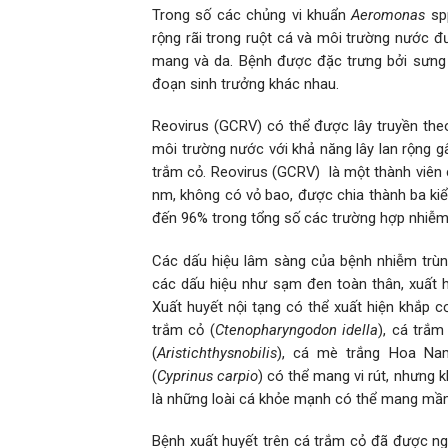
Trong số các chủng vi khuẩn
Aeromonas
sp
rộng rãi trong ruột cá và môi trường nước
mang và da. Bệnh được đặc trưng bởi sưng tấ
đoạn sinh trưởng khác nhau.
Reovirus (GCRV) có thể được lây truyền t
môi trường nước với khả năng lây lan rộng g
trắm cỏ. Reovirus (GCRV) là một thành viên 
nm, không có vỏ bao, được chia thành ba kiểu 
đến 96% trong tổng số các trường hợp nhiễm
Các dấu hiệu lâm sàng của bệnh nhiễm trùn
các dấu hiệu như sạm đen toàn thân, xuất 
Xuất huyết nội tạng có thể xuất hiện khắp c
trắm cỏ (
Ctenopharyngodon idella
), cá trắm
(
Aristichthysnobilis
), cá mè trắng Hoa Na
(
Cyprinus carpio
) có thể mang vi rút, nhưng 
là những loài cá khỏe mạnh có thể mang mầ
Bệnh xuất huyết trên cá trắm cỏ đã được ngh