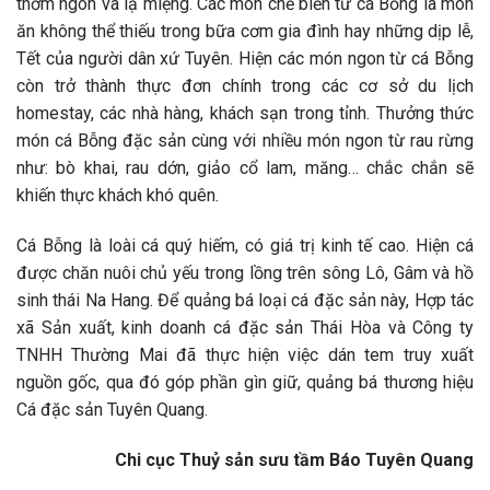
thơm ngon và lạ miệng. Các món chế biến từ cá Bỗng là món
ăn không thể thiếu trong bữa cơm gia đình hay những dịp lễ,
Tết của người dân xứ Tuyên. Hiện các món ngon từ cá Bỗng
còn trở thành thực đơn chính trong các cơ sở du lịch
homestay, các nhà hàng, khách sạn trong tỉnh. Thưởng thức
món cá Bỗng đặc sản cùng với nhiều món ngon từ rau rừng
như: bò khai, rau dớn, giảo cổ lam, măng… chắc chắn sẽ
khiến thực khách khó quên.
Cá Bỗng là loài cá quý hiếm, có giá trị kinh tế cao. Hiện cá
được chăn nuôi chủ yếu trong lồng trên sông Lô, Gâm và hồ
sinh thái Na Hang. Để quảng bá loại cá đặc sản này, Hợp tác
xã Sản xuất, kinh doanh cá đặc sản Thái Hòa và Công ty
TNHH Thường Mai đã thực hiện việc dán tem truy xuất
nguồn gốc, qua đó góp phần gìn giữ, quảng bá thương hiệu
Cá đặc sản Tuyên Quang.
Chi cục Thuỷ sản sưu tầm Báo Tuyên Quang