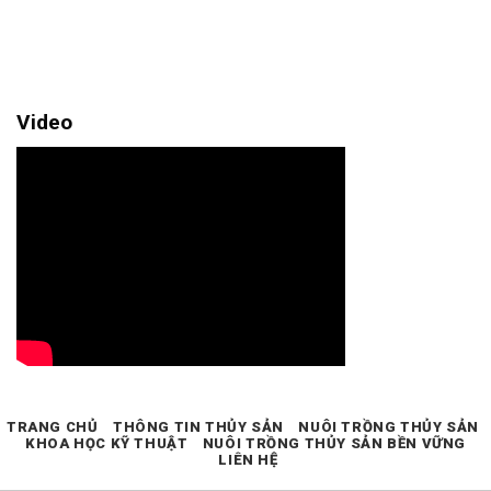
Video
TRANG CHỦ
THÔNG TIN THỦY SẢN
NUÔI TRỒNG THỦY SẢN
KHOA HỌC KỸ THUẬT
NUÔI TRỒNG THỦY SẢN BỀN VỮNG
LIÊN HỆ