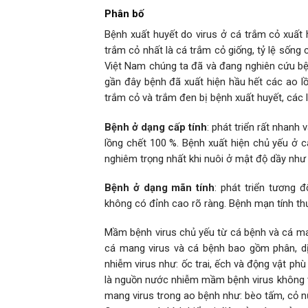
Phân bố
Bệnh xuất huyết do virus ở cá trắm cỏ xuất
trắm cỏ nhất là cá trắm cỏ giống, tỷ lệ sống 
Việt Nam chúng ta đã và đang nghiên cứu bệ
gần đây bệnh đã xuất hiện hầu hết các ao lồ
trắm cỏ và trắm đen bị bệnh xuất huyết, các l
Bệnh ở dạng cấp tính
: phát triển rất nhanh 
lồng chết 100 %. Bệnh xuất hiện chủ yếu ở 
nghiêm trọng nhất khi nuôi ở mật độ dầy như 
Bệnh ở dạng mãn tính
: phát triển tương 
không có đỉnh cao rõ ràng. Bệnh mạn tính thư
Mầm bệnh virus chủ yếu từ cá bệnh và cá mang
cá mang virus và cá bệnh bao gồm phân, dịch
nhiễm virus như: ốc trai, ếch và động vật ph
là nguồn nước nhiễm mầm bệnh virus không ti
mang virus trong ao bệnh như: bèo tấm, cỏ 