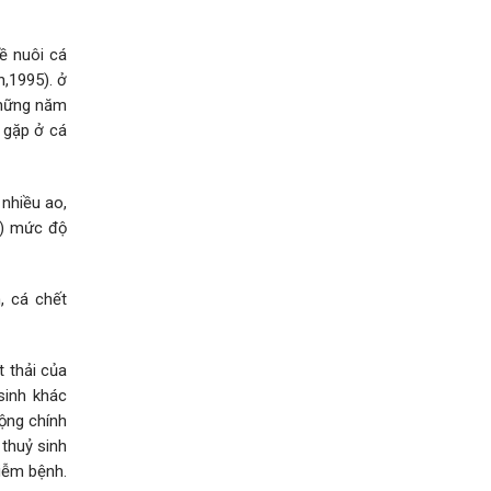
ề nuôi cá
n,1995). ở
những năm
ỉ gặp ở cá
 nhiều ao,
n) mức độ
, cá chết
t thải của
sinh khác
rộng chính
thuỷ sinh
iễm bệnh.