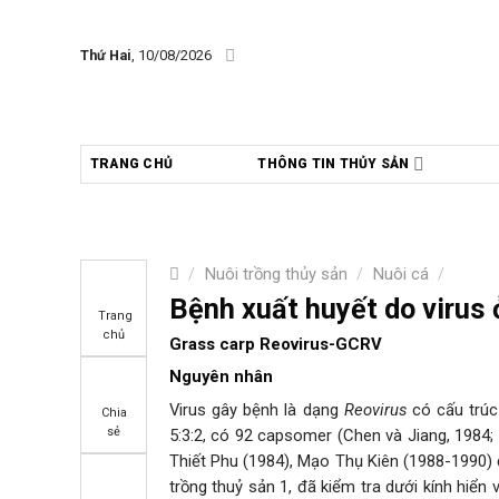
Skip
to
Thứ Hai
, 10/08/2026
content
TRANG CHỦ
THÔNG TIN THỦY SẢN
/
Nuôi trồng thủy sản
/
Nuôi cá
/
Bệnh xuất huyết do virus 
Trang
chủ
Grass carp Reovirus-GCRV
Nguyên nhân
Virus gây bệnh là dạng
Reovirus
có cấu trúc
Chia
sẻ
5:3:2, có 92 capsomer (Chen và Jiang, 198
Thiết Phu (1984), Mạo Thụ Kiên (1988-1990)
trồng thuỷ sản 1, đã kiểm tra dưới kính hiển 