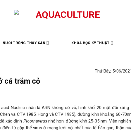
NUÔI TRỒNG THỦY SẢN
KHOA HỌC KỸ THUẬT
Thứ Bảy, 5/06/2021
ở cá trắm cỏ
 acid Nucleic nhân là ARN không có vỏ, hình khối 20 mặt đối xứng t
4; Chen và CTV 1985; Hong và CTV 1985), đừờng kính khoảng 60-70n
 đã xác định
Picornavirus
nhỏ hơn, đừờng kính 25-35 nm. Viện nghiên
vi điện tử gặp thể virus ở mạng lưới nội chất của tế b́ào gan, thận c