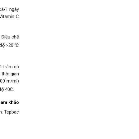
 cá/1 ngày
Vitamin C
 Điều chế
o
 độ >20
C
cá trắm cỏ
 thời gian
800 ́m/ml)
độ 40C.
tham khảo
n: Tepbac