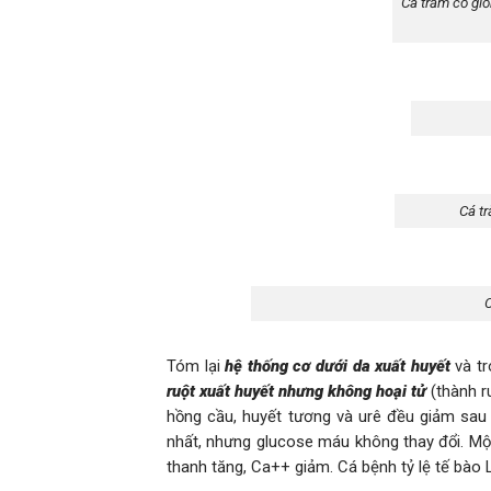
Cá trắm cỏ giố
Cá tr
C
Tóm lại
hệ thống cơ d
ư
ới da xuất huyết
và t
ruột xuất huyết nh
ư
ng không hoại tử
(thành r
hồng cầu, huyết tương và urê đều giảm sau
nhất, nhưng glucose máu không thay đổi. Mộ
thanh tăng, Ca++ giảm. Cá bệnh tỷ lệ tế bào 