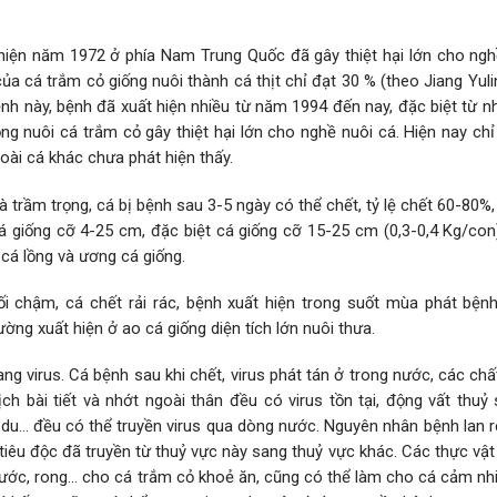
 hiện năm 1972 ở phía Nam Trung Quốc đã gây thiệt hại lớn cho ngh
của cá trắm cỏ giống nuôi thành cá thịt chỉ đạt 30 % (theo Jiang Yuli
nh này, bệnh đã xuất hiện nhiều từ năm 1994 đến nay, đặc biệt từ 
ng nuôi cá trắm cỏ gây thiệt hại lớn cho nghề nuôi cá. Hiện nay ch
oài cá khác chưa phát hiện thấy.
và trầm trọng, cá bị bệnh sau 3-5 ngày có thể chết, tỷ lệ chết 60-80%,
cá giống cỡ 4-25 cm, đặc biệt cá giống cỡ 15-25 cm (0,3-0,4 Kg/co
cá lồng và ương cá giống.
đối chậm, cá chết rải rác, bệnh xuất hiện trong suốt mùa phát bệnh
ờng xuất hiện ở ao cá giống diện tích lớn nuôi thưa.
 virus. Cá bệnh sau khi chết, virus phát tán ở trong nước, các chấ
 bài tiết và nhớt ngoài thân đều có virus tồn tại, động vất thuỷ 
ù du… đều có thể truyền virus qua dòng nước. Nguyên nhân bệnh lan 
êu độc đã truyền từ thuỷ vực này sang thuỷ vực khác. Các thực vật 
nước, rong… cho cá trắm cỏ khoẻ ăn, cũng có thể làm cho cá cảm nh