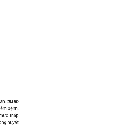
 ăn,
thành
hiễm bệnh,
 mức thấp
ong huyết