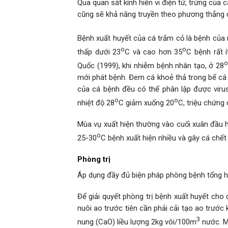
Qua quan sát kính hiển vi điện tử, trứng của
cũng sẽ khả năng truyền theo phương thẳng 
Bệnh xuất huyết của cá trắm cỏ là bệnh của 
o
o
thấp dưới 23
C và cao hơn 35
C bệnh rất 
Quốc (1999), khi nhiễm bệnh nhân tạo, ở 28
mới phát bệnh. Đem cá khoẻ thả trong bể cá b
của cá bệnh đều có thể phân lập được viru
o
o
nhiệt độ 28
C giảm xuống 20
C, triệu chứng
Mùa vụ xuất hiện thường vào cuối xuân đầu h
o
25-30
C bệnh xuất hiện nhiều và gây cá chết 
Phòng trị
Áp dụng đầy đủ biện pháp phòng bệnh tổng h
Để giải quyết phòng trị bệnh xuất huyết cho 
nuôi ao trước tiên cần phải cải tạo ao trước 
3
nung (CaO) liều lượng 2kg vôi/100m
nước. Mộ