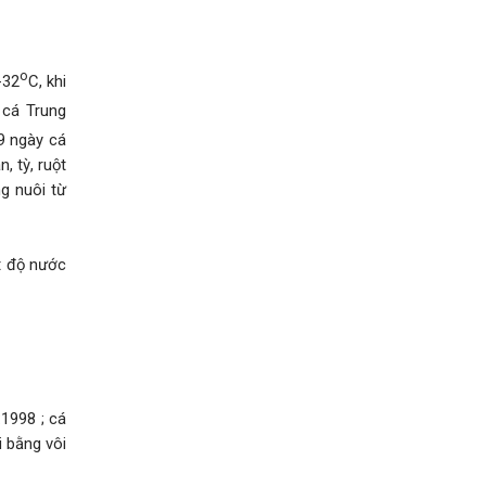
o
-32
C, khi
 cá Trung
9 ngày cá
, tỳ, ruột
g nuôi từ
ệt độ nước
:1998 ; cá
i bằng vôi