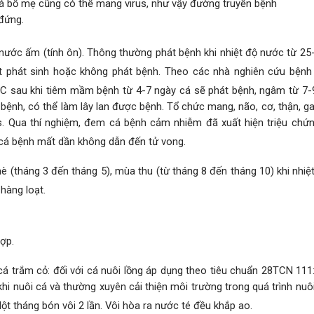
 cá bố mẹ cũng có thể mang virus, như vậy đường truyền bệnh
đứng.
nước ấm (tính ôn). Thông thường phát bệnh khi nhiệt độ nước từ 25
ít phát sinh hoặc không phát bệnh. Theo các nhà nghiên cứu bệnh
o
C sau khi tiêm mầm bệnh từ 4-7 ngày cá sẽ phát bệnh, ngâm từ 7-
ệnh, có thể làm lây lan được bệnh. Tổ chức mang, não, cơ, thận, gan
s. Qua thí nghiệm, đem cá bệnh cảm nhiễm đã xuất hiện triệu chứn
 cá bệnh mất dần không dẫn đến tử vong.
è (tháng 3 đến tháng 5), mùa thu (từ tháng 8 đến tháng 10) khi nhi
hàng loạt.
ợp.
cá trắm cỏ: đối với cá nuôi lồng áp dụng theo tiêu chuẩn 28TCN 111
khi nuôi cá và thường xuyên cải thiện môi trường trong quá trình nuô
t tháng bón vôi 2 lần. Vôi hòa ra nước té đều khắp ao.