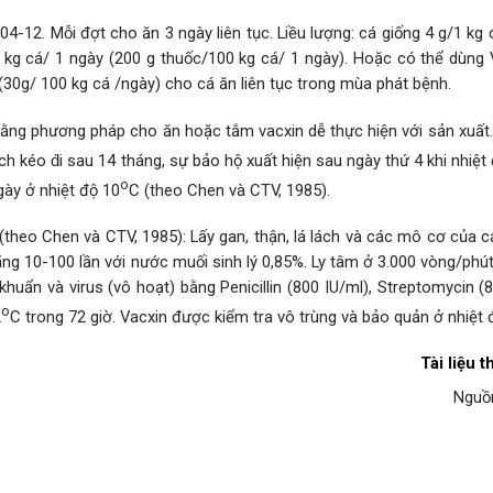
-12. Mỗi đợt cho ăn 3 ngày liên tục. Liều lượng: cá giống 4 g/1 kg
1 kg cá/ 1 ngày (200 g thuốc/100 kg cá/ 1 ngày). Hoặc có thể dùng 
(30g/ 100 kg cá /ngày) cho cá ăn liên tục trong mùa phát bệnh.
ằng phương pháp cho ăn hoặc tắm vacxin dễ thực hiện với sản xuất.
h kéo d́i sau 14 tháng, sự bảo hộ xuất hiện sau ngày thứ 4 khi nhiệt
o
gày ở nhiệt độ 10
C (theo Chen và CTV, 1985).
(theo Chen và CTV, 1985): Lấy gan, thận, lá lách và các mô cơ của 
g 10-100 lần với nước muối sinh lý 0,85%. Ly tâm ở 3.000 vòng/phút
 khuẩn và virus (vô hoạt) bằng Penicillin (800 IU/ml), Streptomycin (
o
2
C trong 72 giờ. Vacxin được kiểm tra vô trùng và bảo quản ở nhiệt 
Tài liệu 
Nguồ