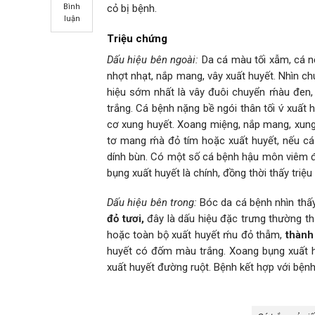
Bình
cỏ bị bệnh.
luận
Triệu chứng
Dấu hiệu bên ngoài:
Da cá màu tối xẫm, cá nổ
nhợt nhạt, nắp mang, vây xuất huyết. Nhìn ch
hiệu sớm nhất là vây đuôi chuyển ḿàu đen, b
trắng. Cá bệnh nặng bề ngói thân tối v́ xuấ
cơ xung huyết. Xoang miệng, nắp mang, xung 
tơ mang ḿà đỏ tím hoặc xuất huyết, nếu cá
dính bùn. Có một số cá bệnh hậu môn viêm đỏ
bụng xuất huyết là chính, đồng thời thấy tri
Dấu hiệu bên trong:
Bóc da cá bệnh nhìn thấ
đỏ t
ư
ơi,
đây là dấu hiệu đặc trưng thường th
hoặc toàn bộ xuất huyết ḿu đỏ thẫm,
thành
huyết có đốm màu trắng. Xoang bụng xuất hu
xuất huyết đường ruột. Bệnh kết hợp với bệnh