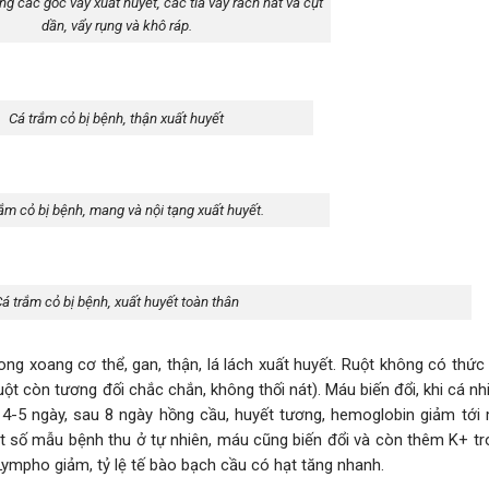
ng các gốc vây xuất huyết, các tia vây rách nát và cụt
dần, vẩy rụng và khô ráp.
Cá trắm cỏ bị bệnh, thận xuất huyết
ắm cỏ bị bệnh, mang và nội tạng xuất huyết.
á trắm cỏ bị bệnh, xuất huyết toàn thân
rong xoang cơ thể, gan, thận, lá lách xuất huyết. Ruột không có thức
uột còn tương đối chắc chắn, không thối nát). Máu biến đổi, khi cá n
 4-5 ngày, sau 8 ngày hồng cầu, huyết tương, hemoglobin giảm tới
t số mẫu bệnh thu ở tự nhiên, máu cũng biến đổi và còn thêm K+ tr
Lympho giảm, tỷ lệ tế bào bạch cầu có hạt tăng nhanh.