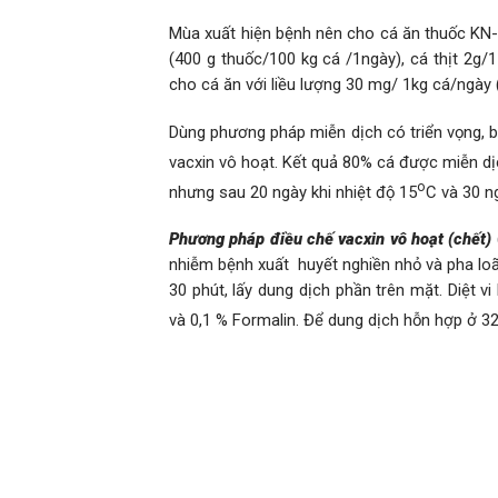
Mùa xuất hiện bệnh nên cho cá ăn thuốc KN-04
(400 g thuốc/100 kg cá /1ngày), cá thịt 2g/
cho cá ăn với liều lượng 30 mg/ 1kg cá/ngày 
Dùng phương pháp miễn dịch có triển vọng, b
vacxin vô hoạt. Kết quả 80% cá được miễn dịc
o
nhưng sau 20 ngày khi nhiệt độ 15
C và 30 n
Ph
ư
ơng pháp điều chế vacxin vô hoạt (chết)
nhiễm bệnh xuất huyết nghiền nhỏ và pha loãn
30 phút, lấy dung dịch phần trên mặt. Diệt vi
và 0,1 % Formalin. Để dung dịch hỗn hợp ở 3