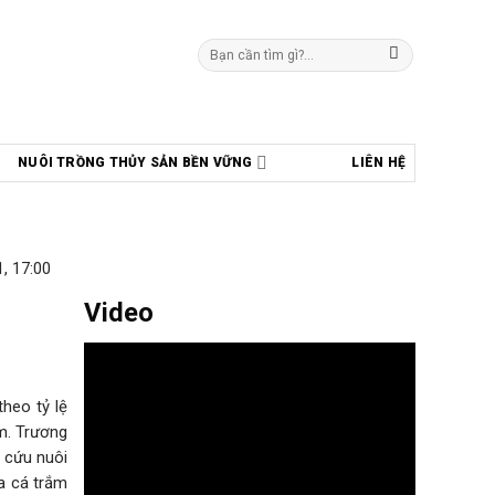
Tìm
kiếm:
NUÔI TRỒNG THỦY SẢN BỀN VỮNG
LIÊN HỆ
, 17:00
Video
heo tỷ lệ
m. Trương
 cứu nuôi
ủa cá trắm