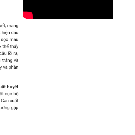
uyết, mang
t hiện dấu
ải sọc màu
ó thể thấy
u lồi ra,
 trắng và
ây và phần
uất huyết
uột cục bộ
. Gan xuất
hường gặp