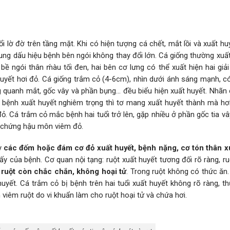
i lờ đờ trên tầng mặt. Khi có hiện tượng cá chết, mắt lồi và xuất h
ung dấu hiệu bệnh bên ngói không thay đổi lớn. Cá giống thường xuấ
ề ngói thân ḿàu tối đen, hai bên cơ lưng có thể xuất hiện hai gi
t huyết hơi đỏ. Cá giống trắm cỏ (4-6cm), nhìn dưới ánh sáng mạnh, c
quanh mắt, gốc vây và phần bụng… đều biểu hiện xuất huyết. Nhãn cầ
 bệnh xuất huyết nghiêm trọng thì tơ mang xuất huyết thành mà hơi
. Cá trắm cỏ mắc bệnh hai tuổi trở lên, gặp nhiều ở phần gốc tia v
ệu chứng hậu môn viêm đỏ.
y
các đốm hoặc đám cơ đỏ xuất huyết,
bệnh nặng, cơ tón thân x
ấy của bệnh. Cơ quan nội tạng: ruột xuất huyết tương đối rõ ràng, r
 ruột còn chắc chắn, không hoại tử
. Trong ruột không có thức ăn
yết. Cá trắm cỏ bị bệnh trên hai tuổi xuất huyết không rõ ràng, t
 viêm ruột do vi khuẩn làm cho ruột hoại tử và chứa hơi.