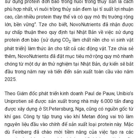
sử dụng protein đơn bào trong nuôi trồng thủy sản là cách
phù hợp nhất, vì nuôi trồng thủy sản đem lại tỉ suất lợi nhuận
cao, cần nhiều protein thay thế và có quy mô thị trường rộng
lớn, bền vững”. Tze cho biết, NovoNutrients đã nhận được
sự chấp thuận theo quy định tại Nhật Bản về việc sử dụng
protein đơn bào (sử dụng CO
làm chất nền cho vi sinh vật
2
phát triển) làm thức ăn cho tất cả các động vật. Tze chia sẻ
thêm, NovoNutrients đã đặt mục tiêu mở rộng quy mô nhanh
chóng từ một dự án thử nghiệm tại Nhật Bản, dự kiến sẽ bắt
đầu trong năm nay và tiến đến sản xuất toàn cầu vào năm
2025.
Theo Giám đốc phát triển kinh doanh Paul de Pauw, Unibio’s
Uniprotien sẽ được sản xuất trong nhà máy 6.000 tấn đang
được xây dựng ở St.Petersburg, Nga, cũng có nguồn gốc từ
khí gas. Công ty tập trung vào khí Metan đóng vai trò làm
nguyên liệu đầu vào chính để sản xuất loại protein này. Mặc
dù Feinberg đã chào mời tiềm năng của việc tạo ra các