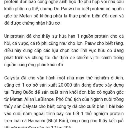
protein đơn bào công nghệ sinh học để phù hợp với nhu cầu
khẩu phần cụ thể, nhưng De Pauw cho biết protein có nguồn
gốc từ Metan sẽ không phải là thực phẩm biến đổi gen và
đã được chứng nhận hữu cơ.
Uniprotein đã cho thấy sự hứa hẹn 1 nguồn protein cho cá
hồi, cá vược, cá rô phi cũng như cho lợn. Pauw cho biết rằng,
điều này cung cấp các lựa chọn cho lĩnh vực hữu cơ đang
phát triển và chúng tôi dự định sẽ chiếm vị trí chính trong
nguồn cung ứng phân khúc đó.
Calysta đã cho vận hành một nhà máy thử nghiệm ở Anh,
cũng có 1 cơ sở sản xuất 20.000 tấn đang được xây dựng
tại Trung Quốc để sản xuất sinh khối đơn bào có nguồn gốc
từ Metan. Allan LeBlance, Phó Chủ tịch của Ngành nuôi trồng
thủy sản Calysta cho biết, công ty đã cho xuất bản 1 bài báo
vào cuối năm ngoái trình bày chi tiết 1 thử nghiệm protein
trên loài cá Hamachi (Nhật Bản), ông cũng cho thấy kết quả
tốt với mức đưa vào từ 17 tới 20%.