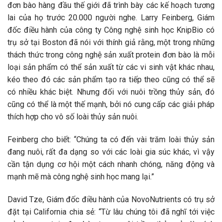
đơn bào hàng đầu thế giới đã trình bày các kế hoạch tương
lai của họ trước 20.000 người nghe. Larry Feinberg, Giám
đốc điều hành của công ty Công nghệ sinh học KnipBio có
trụ sở tại Boston đã nói với thính giả rằng, một trong những
thách thức trong công nghệ sản xuất protein đơn bào là mỗi
loại sản phẩm có thể sản xuất từ các vi sinh vật khác nhau,
kéo theo đó các sản phẩm tạo ra tiếp theo cũng có thể sẽ
có nhiều khác biệt. Nhưng đối với nuôi trồng thủy sản, đó
cũng có thể là một thế mạnh, bởi nó cung cấp các giải pháp
thích hợp cho vô số loài thủy sản nuôi.
Feinberg cho biết: “Chúng ta có đến vài trăm loài thủy sản
đang nuôi, rất đa dạng so với các loài gia súc khác, vì vậy
cần tận dụng cơ hội một cách nhanh chóng, năng động và
mạnh mẽ mà công nghệ sinh học mang lại.”
David Tze, Giám đốc điều hành của NovoNutrients có trụ sở
đặt tại California chia sẻ: “Từ lâu chúng tôi đã nghĩ tới việc