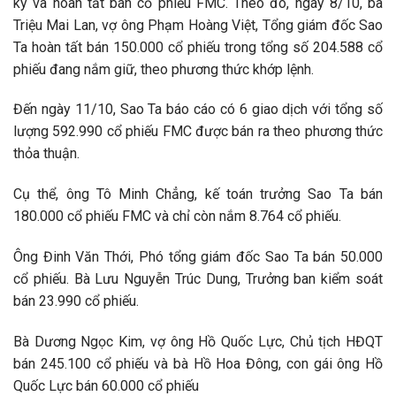
ký và hoàn tất bán cổ phiếu FMC. Theo đó, ngày 8/10, bà
Triệu Mai Lan, vợ ông Phạm Hoàng Việt, Tổng giám đốc Sao
Ta hoàn tất bán 150.000 cổ phiếu trong tổng số 204.588 cổ
phiếu đang nắm giữ, theo phương thức khớp lệnh.
Đến ngày 11/10, Sao Ta báo cáo có 6 giao dịch với tổng số
lượng 592.990 cổ phiếu FMC được bán ra theo phương thức
thỏa thuận.
Cụ thể, ông Tô Minh Chẳng, kế toán trưởng Sao Ta bán
180.000 cổ phiếu FMC và chỉ còn nắm 8.764 cổ phiếu.
Ông Đinh Văn Thới, Phó tổng giám đốc Sao Ta bán 50.000
cổ phiếu. Bà Lưu Nguyễn Trúc Dung, Trưởng ban kiểm soát
bán 23.990 cổ phiếu.
Bà Dương Ngọc Kim, vợ ông Hồ Quốc Lực, Chủ tịch HĐQT
bán 245.100 cổ phiếu và bà Hồ Hoa Đông, con gái ông Hồ
Quốc Lực bán 60.000 cổ phiếu