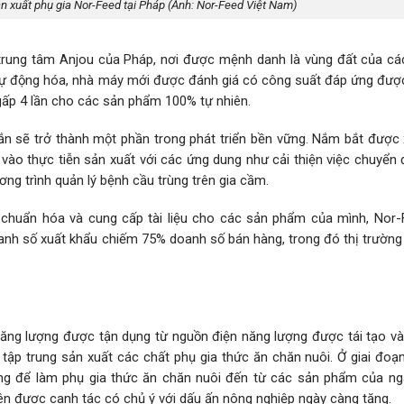
n xuất phụ gia Nor-Feed tại Pháp (Ảnh: Nor-Feed Việt Nam)
i trung tâm Anjou của Pháp, nơi được mệnh danh là vùng đất của các
 tự động hóa, nhà máy mới được đánh giá có công suất đáp ứng đượ
 gấp 4 lần cho các sản phẩm 100% tự nhiên.
hắn sẽ trở thành một phần trong phát triển bền vững. Nắm bắt được
ào thực tiễn sản xuất với các ứng dung như cải thiện việc chuyển 
ơng trình quản lý bệnh cầu trùng trên gia cầm.
chuẩn hóa và cung cấp tài liệu cho các sản phẩm của mình, Nor-
oanh số xuất khẩu chiếm 75% doanh số bán hàng, trong đó thị trường
ăng lượng được tận dụng từ nguồn điện năng lượng được tái tạo và
tập trung sản xuất các chất phụ gia thức ăn chăn nuôi. Ở giai đoạ
ụng để làm phụ gia thức ăn chăn nuôi đến từ các sản phẩm của n
yên được canh tác có chủ ý với dấu ấn nông nghiệp ngày càng tăng.