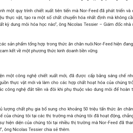
h một quy trình chiết xuất tiên tiến mà Nor-Feed đã phát triển và
iệu thực vật, tạo ra một số chất chuyển hóa nhất định mà không cầ
bất kỳ dung môi hóa học nào”, ông Nicolas Tessier – Giám đốc nhà
các sản phẩm tổng hợp trong thức ăn chăn nuôi.Nor-Feed hiện đang
 cam kết về một phương thức kinh doanh bền vững.
iện một công nghệ chiết xuất mới, đã được cấp bằng sáng chế n
nguồn thực vật mới và làm cho các hợp chất hoạt hóa của chúng tr
các công nghệ đắt tiền và đôi khi phụ thuộc vào dung môi để hoàn 
 lượng chất phụ gia bổ sung cho khoảng 50 triệu tấn thức ăn chăn
thế của chúng tôi tại các thị trường mà chúng tôi đã hoạt động, chẳ
ự hiện diện của chúng tôi tại nhiều thị trường mà Nor-Feed đã tha
”, ông Nicolas Tessier chia sẻ thêm.