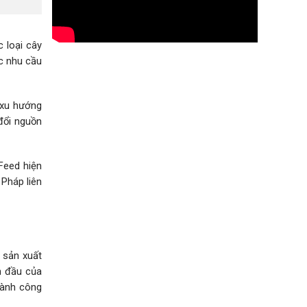
 loại cây
c nhu cầu
 xu hướng
đổi nguồn
Feed hiện
 Pháp liên
 sản xuất
n đầu của
gành công