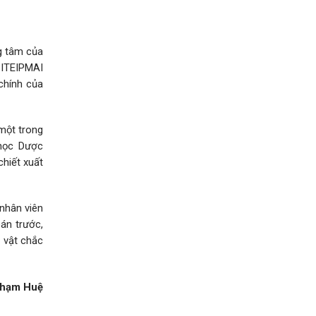
g tâm của
ư ITEIPMAI
chính của
một trong
 học Dược
hiết xuất
nhân viên
án trước,
 vật chắc
hạm Huệ