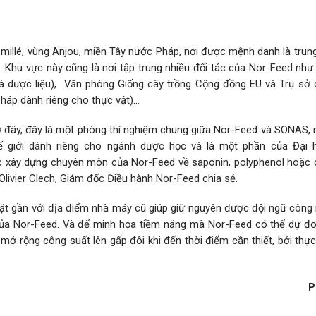
illé, vùng Anjou, miền Tây nước Pháp, nơi được mệnh danh là trun
p. Khu vực này cũng là nơi tập trung nhiều đối tác của Nor-Feed nh
và dược liệu), Văn phòng Giống cây trồng Cộng đồng EU và Trụ sở 
háp dành riêng cho thực vật)…
ở đây, đây là một phòng thí nghiệm chung giữa Nor-Feed và SONAS, 
ế giới dành riêng cho ngành dược học và là một phần của Đại
c xây dựng chuyên môn của Nor-Feed về saponin, polyphenol hoặc c
Olivier Clech, Giám đốc Điều hành Nor-Feed chia sẻ.
t gần với địa điểm nhà máy cũ giúp giữ nguyên được đội ngũ công 
 của Nor-Feed. Và để minh họa tiềm năng mà Nor-Feed có thể dự đo
ở rộng công suất lên gấp đôi khi đến thời điểm cần thiết, bởi thực
P