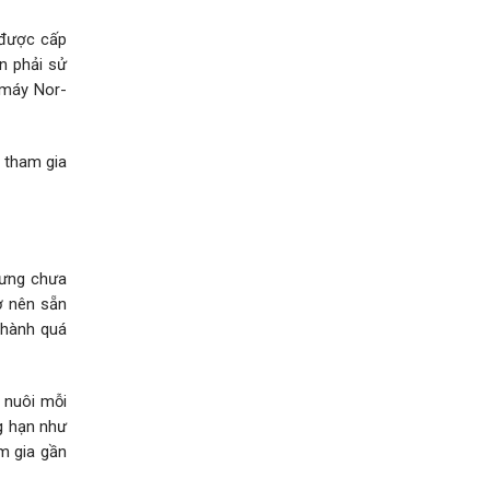
 được cấp
n phải sử
 máy Nor-
 tham gia
hưng chưa
ở nên sẵn
thành quá
 nuôi mỗi
ng hạn như
m gia gần