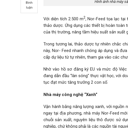
Hình ảnh nhà máy sả
Bình
luận
2
Với diện tích 2.500 m
, Nor-Feed tọa lạc tạ
thảo dược. Ứng dụng các thiết bị hoàn toàn
của thị trường, nâng tầm hiệu suất sản xuất
Trong tương lai, thảo dược tự nhiên chắc c
này, Nor- Feed nhanh chóng áp dụng và đưa v
cấp dự liệu từ tự nhiên, tham gia vào các chư
Nhờ vào hồ sơ đăng ký EU và mức độ Việc 
đang dẫn đầu “làn sóng” thực vật học, với d
tục đạt mức tăng trưởng 2 con số.
Nhà máy công nghệ “Xanh”
Vận hành bằng năng lượng xanh, với nguồn n
ngay tại địa phương, nhà máy Nor-Feed mới 
chuỗi sản xuất, nguyên liệu thô được sử d
nghiệp, chứ không phải là các nguồn tài ngu