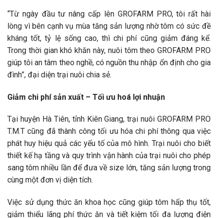
“Từ ngày đầu tư nâng cấp lên GROFARM PRO, tôi rất hài
lòng vì bên cạnh vụ mùa tăng sản lượng nhờ tôm có sức đề
kháng tốt, tỷ lệ sống cao, thì chi phí cũng giảm đáng kể.
Trong thời gian khó khăn này, nuôi tôm theo GROFARM PRO
giúp tôi an tâm theo nghề, có nguồn thu nhập ổn định cho gia
đình”, đại diện trại nuôi chia sẻ.
Giảm chi phí sản xuất – Tối ưu hoá lợi nhuận
Tại huyện Hà Tiên, tỉnh Kiên Giang, trại nuôi GROFARM PRO
T.M.T
cũng đã thành công tối ưu hóa chi phí thông qua việc
phát huy hiệu quả các yếu tố của mô hình. Trại nuôi cho biết
thiết kế hạ tầng và quy trình vận hành của trại nuôi cho phép
sang tôm nhiều lần để đưa về size lớn, tăng sản lượng trong
cùng một đơn vị diện tích.
Việc sử dụng thức ăn khoa học cũng giúp tôm hấp thụ tốt,
giảm thiểu lãng phí thức ăn và tiết kiệm tối đa lượng điện