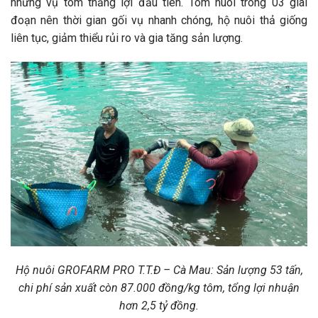
những vụ tôm thắng lợi đầu tiên. Tôm nuôi trong 03 giai
đoạn nên thời gian gối vụ nhanh chóng, hộ nuôi thả giống
liên tục, giảm thiểu rủi ro và gia tăng sản lượng.
Hộ nuôi GROFARM PRO
T.T.Đ
– Cà Mau: Sản lượng 53 tấn,
chi phí sản xuất còn
87.000
đồng/kg tôm, tổng lợi nhuận
hơn 2,5 tỷ đồng.