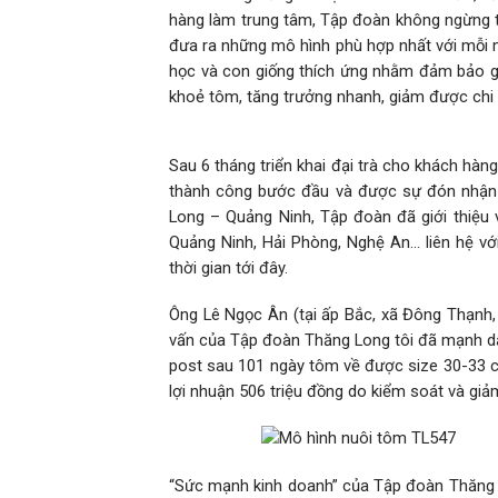
hàng làm trung tâm, Tập đoàn không ngừng tì
đưa ra những mô hình phù hợp nhất với mỗi m
học và con giống thích ứng nhằm đảm bảo gi
khoẻ tôm, tăng trưởng nhanh, giảm được chi p
Sau 6 tháng triển khai đại trà cho khách hà
thành công bước đầu và được sự đón nhận r
Long – Quảng Ninh, Tập đoàn đã giới thiệu v
Quảng Ninh, Hải Phòng, Nghệ An… liên hệ với
thời gian tới đây.
Ông Lê Ngọc Ân (tại ấp Bắc, xã Đông Thạnh, 
vấn của Tập đoàn Thăng Long tôi đã mạnh dạn
post sau 101 ngày tôm về được size 30-33 co
lợi nhuận 506 triệu đồng do kiểm soát và giảm
“Sức mạnh kinh doanh” của Tập đoàn Thăng L