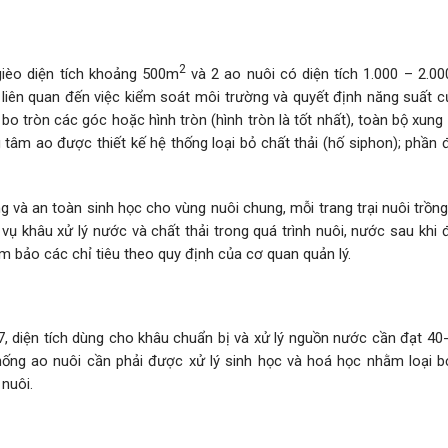
2
gièo diện tích khoảng 500m
và 2 ao nuôi có diện tích 1.000 – 2.0
ó liên quan đến việc kiểm soát môi trường và quyết định năng suất 
bo tròn các góc hoặc hình tròn (hình tròn là tốt nhất), toàn bộ xun
g tâm ao được thiết kế hệ thống loại bỏ chất thải (hố siphon); phần
g và an toàn sinh học cho vùng nuôi chung, mỗi trang trại nuôi trồn
vụ khâu xử lý nước và chất thải trong quá trình nuôi, nước sau khi
ảm bảo các chỉ tiêu theo quy định của cơ quan quản lý.
, diện tích dùng cho khâu chuẩn bị và xử lý nguồn nước cần đạt 40
thống ao nuôi cần phải được xử lý sinh học và hoá học nhằm loại b
nuôi.