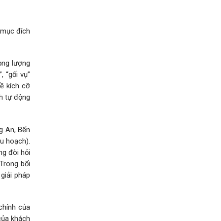
m mục đích
rọng lượng
 “gối vụ”
về kích cỡ
nh tự động
g An, Bến
hu hoạch).
g đòi hỏi
 Trong bối
giải pháp
 chính của
 của khách