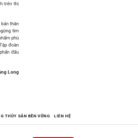
 trên thị
y bản thân
ngừng tìm
 phẩm phù
 Tập đoàn
 phấn đấu
ăng Long
NG THỦY SẢN BỀN VỮNG
LIÊN HỆ