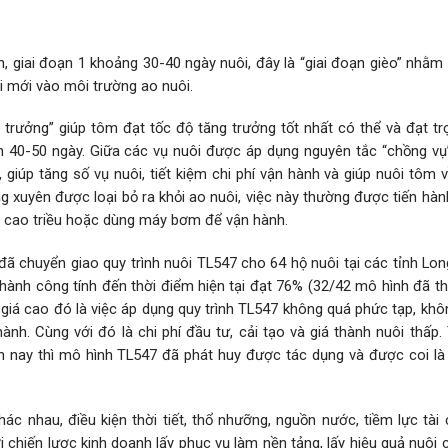
n, giai đoạn 1 khoảng 30-40 ngày nuôi, đây là “giai đoạn gièo” nhằ
 mới vào môi trường ao nuôi.
g trưởng” giúp tôm đạt tốc độ tăng trưởng tốt nhất có thể và đạt t
 40-50 ngày. Giữa các vụ nuôi được áp dụng nguyên tắc “chồng vụ”,
giúp tăng số vụ nuôi, tiết kiệm chi phí vận hành và giúp nuôi tôm 
ờng xuyên được loại bỏ ra khỏi ao nuôi, việc này thường được tiến hà
o cao triều hoặc dùng máy bơm để vận hành.
 chuyển giao quy trình nuôi TL547 cho 64 hộ nuôi tại các tỉnh Lon
 thành công tính đến thời điểm hiện tại đạt 76% (32/42 mô hình đã t
á cao đó là việc áp dụng quy trình TL547 không quá phức tạp, khôn
nh. Cùng với đó là chi phí đầu tư, cải tạo và giá thành nuôi thấp.
n nay thì mô hình TL547 đã phát huy được tác dụng và được coi là 
ác nhau, điều kiện thời tiết, thổ nhưỡng, nguồn nước, tiềm lực tài
 chiến lược kinh doanh lấy phục vụ làm nền tảng, lấy hiệu quả nuôi