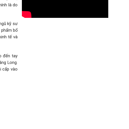
hính là do
 ngũ kỹ sư
ản phẩm bổ
kinh tế và
o đến tay
ăng Long.
hi cấp vào