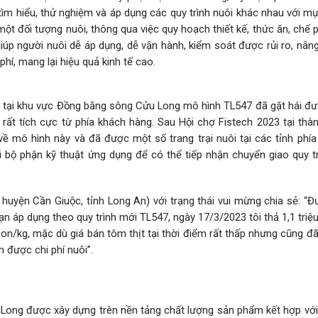
m hiểu, thử nghiệm và áp dụng các quy trình nuôi khác nhau với mụ
ột đối tượng nuôi, thông qua việc quy hoạch thiết kế, thức ăn, chế
úp người nuôi dễ áp dụng, dễ vận hành, kiểm soát được rủi ro, nân
hí, mang lại hiệu quả kinh tế cao.
ng tại khu vực Đồng bằng sông Cửu Long mô hình TL547 đã gặt hái đ
ất tích cực từ phía khách hàng. Sau Hội chợ Fistech 2023 tại thà
ề mô hình này và đã được một số trang trại nuôi tại các tỉnh phía
 bộ phận kỹ thuật ứng dụng để có thể tiếp nhận chuyển giao quy tr
huyện Cần Giuộc, tỉnh Long An) với trạng thái vui mừng chia sẻ: “Đ
 áp dụng theo quy trình mới TL547, ngày 17/3/2023 tôi thả 1,1 triệ
n/kg, mặc dù giá bán tôm thịt tại thời điểm rất thấp nhưng cũng đ
 được chi phí nuôi”.
ong được xây dựng trên nền tảng chất lượng sản phẩm kết hợp với 