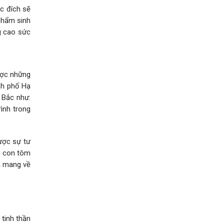
c đích sẽ
 phẩm sinh
g cao sức
ược những
nh phố Hạ
 Bắc như:
ình trong
ược sự tư
u con tôm
ã mang về
tinh thần