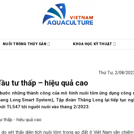
NUÔI TRỒNG THỦY SẢN
KHOA HỌC KỸ THUẬT
Thứ Tư, 2/08/2023
ầu tư thấp – hiệu quả cao
 bước những thành công của mô hình nuôi tôm ứng dụng công 
hang Long Smart System), Tập đoàn Thăng Long lại tiếp tục n
ới TL547 tới người nuôi vào tháng 2/2023.
o xét thấy diện tích nuôi tôm trong ao đất ở Việt Nam vẫn chiếm t