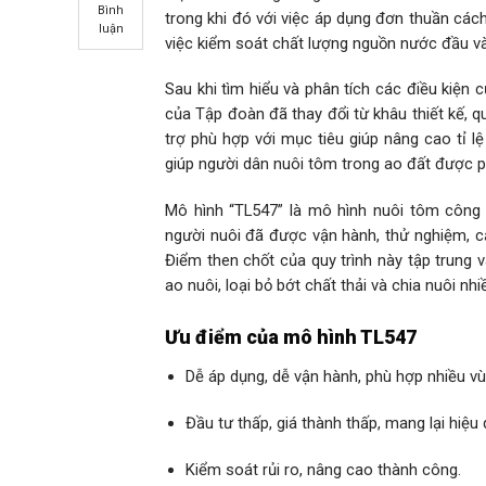
Bình
trong khi đó với việc áp dụng đơn thuần cách
luận
việc kiểm soát chất lượng nguồn nước đầu và
Sau khi tìm hiểu và phân tích các điều kiện 
của Tập đoàn đã thay đổi từ khâu thiết kế, q
trợ phù hợp với mục tiêu giúp nâng cao tỉ l
giúp người dân nuôi tôm trong ao đất được ph
Mô hình “TL547” là mô hình nuôi tôm công 
người nuôi đã được vận hành, thử nghiệm, cả
Điểm then chốt của quy trình này tập trung 
ao nuôi, loại bỏ bớt chất thải và chia nuôi nhi
Ưu điểm của mô hình TL547
Dễ áp dụng, dễ vận hành, phù hợp nhiều vù
Đầu tư thấp, giá thành thấp, mang lại hiệu
Kiểm soát rủi ro, nâng cao thành công.