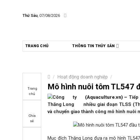
Skip
to
Thứ Sáu
, 07/08/2026
content
TRANG CHỦ
THÔNG TIN THỦY SẢN
/
Hoạt động doanh nghiệp
/
Mô hình nuôi tôm TL547 đ
Trang
chủ
(Aquaculture.vn)
–
Tiếp
nhiều giai đoạn TLSS (T
và chuyển giao thành công mô hình nuôi m
Chia
sẻ
Mục đích Thăng Long đưa ra mô hình TL547 d