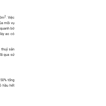
2
00m
. Việc
của mỗi vụ
g quanh bờ
 đáy ao có
g thuỷ sản
 đã qua sử
-50% tổng
ỏ hầu hết