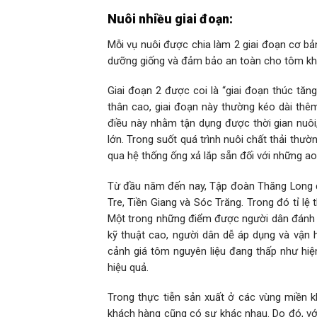
Nuôi nhiều giai đoạn:
Mỗi vụ nuôi được chia làm 2 giai đoạn cơ bả
dưỡng giống và đảm bảo an toàn cho tôm khi
Giai đoạn 2 được coi là “giai đoạn thúc tăn
thân cao, giai đoạn này thường kéo dài thêm
điều này nhằm tận dụng được thời gian nuôi, 
lớn. Trong suốt quá trình nuôi chất thải thư
qua hệ thống ống xả lắp sẵn đối với những a
Từ đầu năm đến nay, Tập đoàn Thăng Long đã
Tre, Tiền Giang và Sóc Trăng. Trong đó tỉ lệ
Một trong những điểm được người dân đánh gi
kỹ thuật cao, người dân dễ áp dụng và vận hà
cảnh giá tôm nguyên liệu đang thấp như hiệ
hiệu quả.
Trong thực tiễn sản xuất ở các vùng miền kh
khách hàng cũng có sự khác nhau. Do đó, với