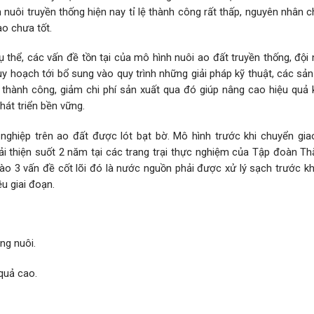
 nuôi truyền thống hiện nay tỉ lệ thành công rất thấp, nguyên nhân c
o chưa tốt.
cụ thể, các vấn đề tồn tại của mô hình nuôi ao đất truyền thống, đội
uy hoạch tới bổ sung vào quy trình những giải pháp kỹ thuật, các s
ệ thành công, giảm chi phí sản xuất qua đó giúp nâng cao hiệu quả 
át triển bền vững.
nghiệp trên ao đất được lót bạt bờ. Mô hình trước khi chuyển gia
i thiện suốt 2 năm tại các trang trại thực nghiệm của Tập đoàn Th
vào 3 vấn đề cốt lõi đó là nước nguồn phải được xử lý sạch trước k
ều giai đoạn.
ng nuôi.
 quả cao.