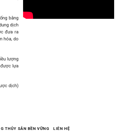
hống bằng
dung dịch
ợc đưa ra
ẩn hóa, do
liều lượng
ị được lựa
ược dịch)
NG THỦY SẢN BỀN VỮNG
LIÊN HỆ