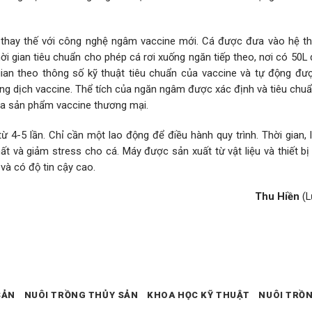
p thay thế với công nghệ ngâm vaccine mới. Cá được đưa vào hệ t
 gian tiêu chuẩn cho phép cá rơi xuống ngăn tiếp theo, nơi có 50L 
ian theo thông số kỹ thuật tiêu chuẩn của vaccine và tự động đư
ung dịch vaccine. Thể tích của ngăn ngâm được xác định và tiêu chu
ủa sản phẩm vaccine thương mại.
ừ 4-5 lần. Chỉ cần một lao động để điều hành quy trình. Thời gian, 
 và giảm stress cho cá. Máy được sản xuất từ ​​vật liệu và thiết b
và có độ tin cậy cao.
Thu Hiền
(L
SẢN
NUÔI TRỒNG THỦY SẢN
KHOA HỌC KỸ THUẬT
NUÔI TRỒ