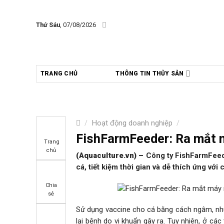
Skip
to
Thứ Sáu
, 07/08/2026
content
TRANG CHỦ
THÔNG TIN THỦY SẢN
/
Hoạt động doanh nghiệp
/
FishFarmFeeder: Ra mắt 
Trang
chủ
(Aquaculture.vn)
–
Công ty
FishFarmFeed
cá, tiết kiệm thời gian và dễ thích ứng với c
Chia
sẻ
Sử dụng vaccine cho cá bằng cách ngâm, nh
lại bệnh do vi khuẩn gây ra. Tuy nhiên, ở các